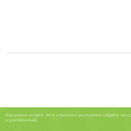
Vegetáriánus receptek, hírek a húsmentes gasztronómia világából; messze 
vegetáriánusoknak.