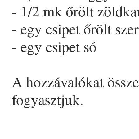
- 1/2 mk őrölt zöld
ka
- egy csipet őrölt
sze
- egy csipet só
A hozzávalókat össz
fogyasztjuk.