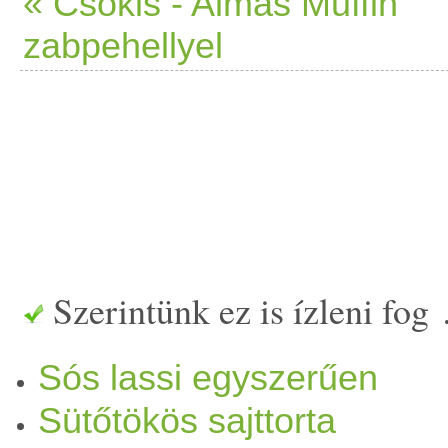
« Csokis - Almás Muffin
zabpehellyel
Szerintünk ez is ízleni fog
Sós lassi egyszerűen
Sütőtökös sajttorta