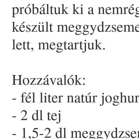
próbáltuk ki a nemré
készült meggy
dzsem
lett, megtartjuk.
Hozzávalók:
- fél liter
natúr
joghur
- 2 dl
tej
- 1,5-2 dl meggy
dzs