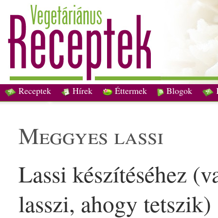
Receptek
Hírek
Éttermek
Blogok
meggy
es
lassi
Lassi
készítéséhez (v
lasszi
, ahogy tetszik)