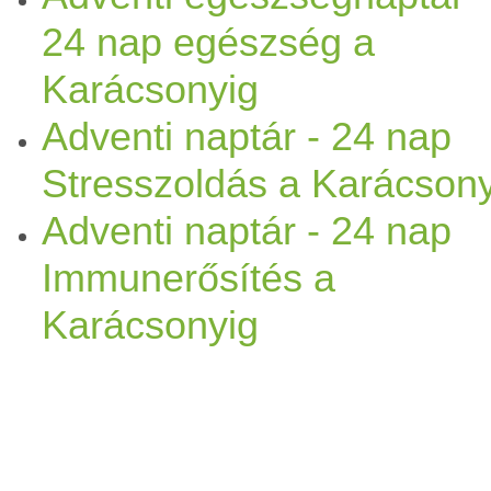
címre és a tárgy mezőbe beí
24 nap egészség a
Karácsonyig
Szeretettel: Kati és Puru
Adventi naptár - 24 nap
Stresszoldás a Karácsony
Adventi naptár - 24 nap
Immunerősítés a
Karácsonyig