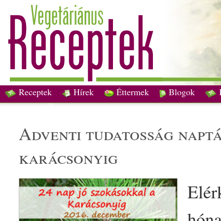
Receptek
Hírek
Éttermek
Blogok
adventi tudatosság napt
karácsony
ig
Elér
hóna