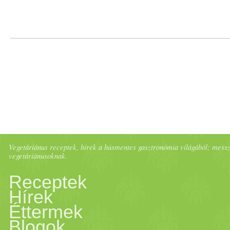
Vegetáriánus receptek, hírek a húsmentes gasztronómia világából; messze 
vegetáriánusoknak.
Receptek
Hírek
Éttermek
Blogok