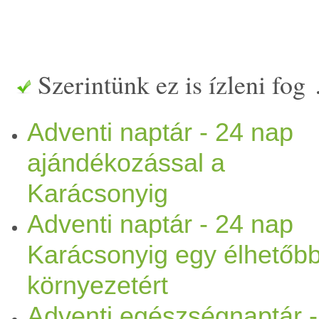
fejlesztheted személyiségede
hogy kiegyensúlyozottabb le
Szerintünk ez is ízleni fog
karácsony
ig: 24 napig, min
Adventi naptár - 24 nap
tehetsz Ön
mag
adért, hogy 
ajándékozással a
kifejlesz. Kellemes tapaszta
Karácsonyig
kívánunk:) Ha szeretnéd me
Adventi naptár - 24 nap
Karácsonyig egy élhetőb
ingyenesen elküldjük a rész
környezetért
tenned, csak írni egy e-ma
Adventi egészségnaptár -