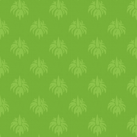
megértenek, meghallgatna
vezérelnek titeket. Mikor?
sokat azzal, akit szeretsz!
rugalmas bőr, tónusos izmo
emelkedés, egyenlő boldog
állatot, akinek szeretetet ad
nélkül kaphatsz, aki vár rá
szeret, tanít, mindig j