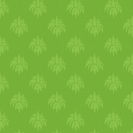
gondoskodni. +1: Minden 
tükörbe! Mosolyogj, és adj
szíved, lélegzel! Új nap
kihívások...minden nap új él