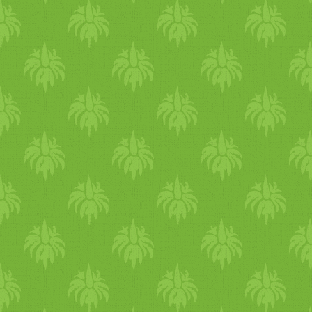
elűzi a téli depressziót. 7. 
ezt, azért szeretem a télbe
pihenés gyorsítja az anyagc
így nem leszünk már regg
ébredünk. 8. Foglalkozz tö
egy önismereti tanfolyamra
vagy mindig is szeretted vo
vagy rúdtáncot kipróbálni