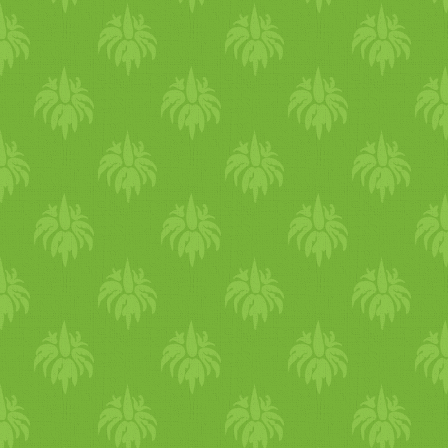
akiket őszintén szeretsz, és
eszmecsere, egymás meghal
olyan emberekkel körülve
adhattok egymásnak. Mások
ha nem muszáj. 6. Célok 
bombaforma, egy könyv m
nagyobb cél tervezgetése, é
mint nap. Bár nekem is s