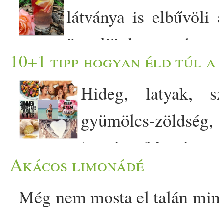
látványa is elbűvöli
ügyeljünk arra, hog
10+1 tipp hogyan éld túl a
egyszerű nyári frissítőt kés
Hideg, latyak, s
alternatívája a bolti ivól
gyümölcs-zöldség
rózsaszirom (többféle színű
január, február, 
liter tisztított víz - 1/­­2 
Akácos limonádé
bezártság...én és a tél
(vagy méz) Elkészítése: -
Még nem mosta el talán min
elhatároztam, hogy azok 
nézzük át, sok kis megbúvó 