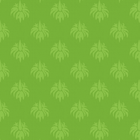
fejem felett a hullámok, d
minden napi testmozgás, el
nyári bikini-test, télen
otthon,vagy kint a szaba
táplálkozás nélkül nem m
tested sem lesz mozgás nélkü
amihez kedved van. Csak m
aktív mozgás endorfint, a