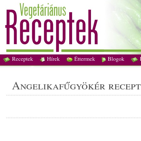
Receptek
Hírek
Éttermek
Blogok
angelikafűgyökér recep