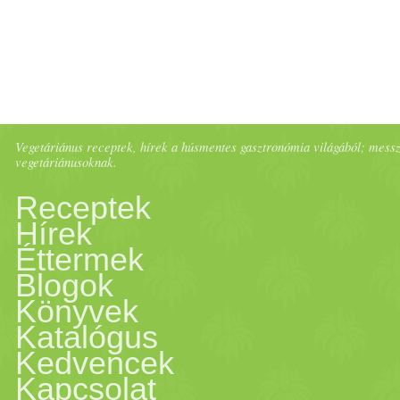
Vegetáriánus receptek, hírek a húsmentes gasztronómia világából; messze 
vegetáriánusoknak.
Receptek
Hírek
Éttermek
Blogok
Könyvek
Katalógus
Kedvencek
Kapcsolat