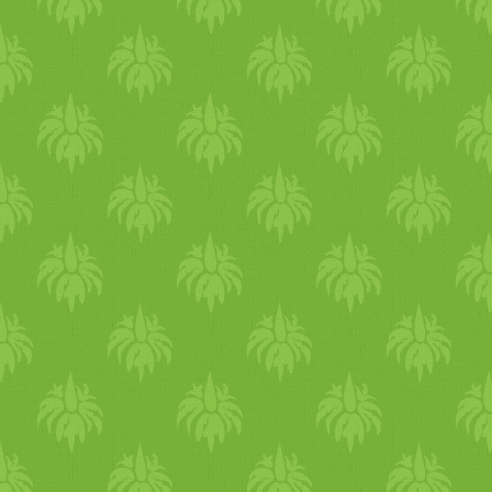
búzaliszt
- 1 kisebb bögre
fehér liszt - csipet só - pár
csepp olívaolaj (elhagyható,
kipróbáltam nélküle is jól
működik) - víz amennyit
felvesz (legalább 1 hasonló
bögre vagy némileg több is
Elkészítés: A hozzávalókat a