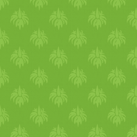
eredete. Amint az elején
írtam, ezt a kovásztalan
kenyeret air fryer-ben
készítettem. Sajnos kicsit
vastagabb lett, de a széle így
is finom ropogós volt. A
recept Hozzávalók: - 1 kiseb
bögre teljes kiörlésű