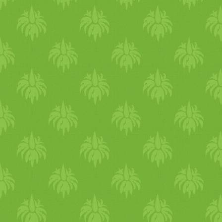
pástétomokkal is finom.