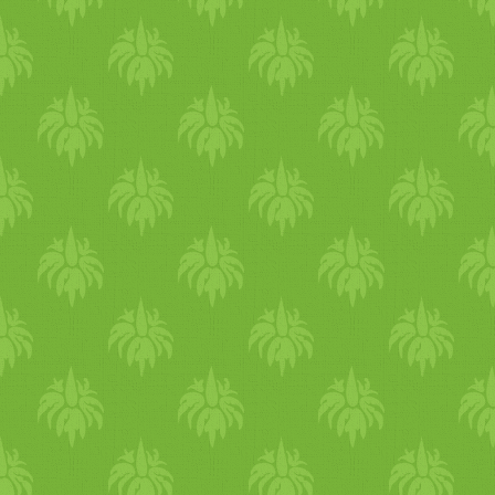
könnyebb a kenyeret
megtörni, miután megsült.
Air fryerben (forró levegő
sütőben) mindkét oldalát 10
percig sütjük kb. 180-200
fokon. Ha nincs ilyen
készülékünk, készíthetjük
sütőben is. Káposzta
salátával fogyasztottuk, de