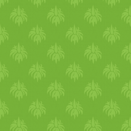
fenti sorrendben egymáshoz
keverjük. Majd tésztát
gyúrunk belőlük.
Munkaasztalon vagy
gyúródeszkán kör alakú lapo
készítünk belőle. Mielőtt
megsütjük, érdemes
felcsíkozni a felszínét, így