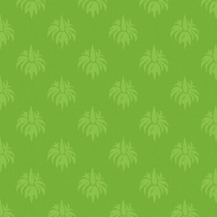
megtartsák: "Páskha-áldozat
The post Egyélmeg teasüti
ez az Úrnak, aki elment az
appeared first on Kertkonyha
Izráel fiainak házai mellett
Égyiptomban, mikor
megverte az
Égyiptombelieket, a mi
házainkat pedig
megoltalmazta" (2 Mózes
12,27) Ez tehát a húsvét