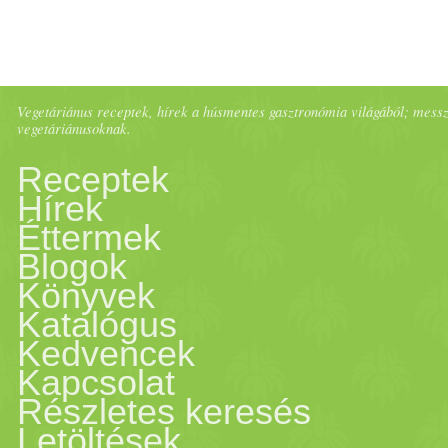
Vegetáriánus receptek, hírek a húsmentes gasztronómia világából; messze 
vegetáriánusoknak.
Receptek
Hírek
Éttermek
Blogok
Könyvek
Katalógus
Kedvencek
Kapcsolat
Részletes keresés
Letöltések