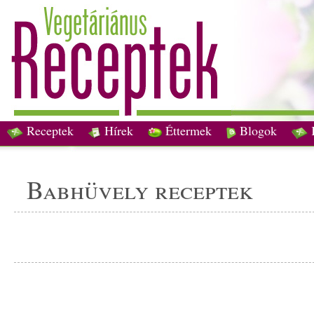
Receptek
Hírek
Éttermek
Blogok
babhüvely receptek