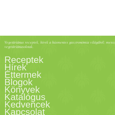
Vegetáriánus receptek, hírek a húsmentes gasztronómia világából; messze 
vegetáriánusoknak.
Receptek
Hírek
Éttermek
Blogok
Könyvek
Katalógus
Kedvencek
Kapcsolat