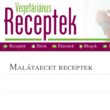
Receptek
Hírek
Éttermek
Blogok
malátaecet receptek