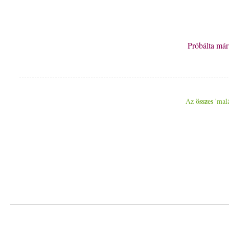
Próbálta má
összes
Az
'malá