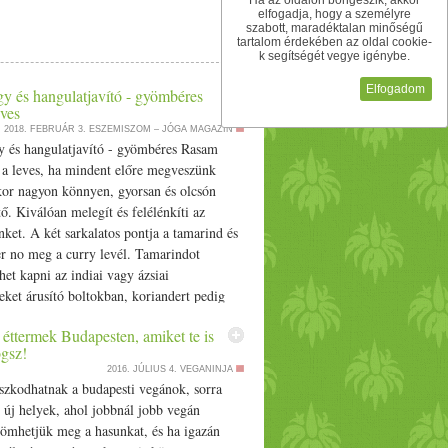
Ha az oldalon böngészik, akkor
hára. Ha jól megfőtt, a rizs igazán puha,
elfogadja, hogy a személyre
ényport és fekete borsot. Kipróbálhatod más
szabott, maradéktalan minőségű
tartalom érdekében az oldal cookie-
kozásról többet tudni, szeretettel várlak
k segítségét vegye igénybe.
.eljharmoniaban.hu/­­tudatos-taplalkozas
Elfogadom
gy és hangulatjavító - gyömbéres
ves
2018. FEBRUÁR 3.
ESZEMISZOM – JÓGA MAGAZIN
gy és hangulatjavító - gyömbéres Rasam
a leves, ha mindent előre megveszünk
kor nagyon könnyen, gyorsan és olcsón
tő. Kiválóan melegít és felélénkíti az
ket. A két sarkalatos pontja a tamarind és
er no meg a curry levél. Tamarindot
ehet kapni az indiai vagy ázsiai
eket árusító boltokban, koriandert pedig
erencsére egyre gyakrabban lehet találni a
éttermek Budapesten, amiket te is
agy szintén a már említett ázsia
ogsz!
 Curry levél ha nincs friss (ázsiai
2016. JÚLIUS 4.
VEGANINJA
fagyasztva árulják) akkor lehet kapni
zkodhatnak a budapesti vegánok, sorra
l szárítottat is, az is jó. A rasam levesbe én
 új helyek, ahol jobbnál jobb vegán
m egy kis gyömbért is ezen az esős, téli
tömhetjük meg a hasunkat, és ha igazán
 ami az extra nekem, hogy most házi