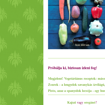
Próbálja ki, biztosan ízleni fog!
Kajszi
oregánó
vagy
?