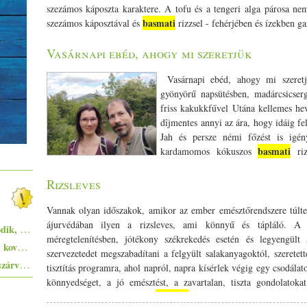
szezámos káposzta karaktere. A tofu és a tengeri alga párosa n
basmati
szezámos káposztával és
rizzsel - fehérjében és ízekben ga
Vasárnapi ebéd, ahogy mi szeretjük
Vasárnapi ebéd, ahogy mi szeretj
gyönyörű napsütésben, madárcsicsergé
friss kakukkfűvel Utána kellemes he
dîjmentes annyi az ára, hogy idáig fel
Jah és persze némi főzést is igé
basmati
kardamomos kókuszos
riz
alapanyagból), kukoricalisztes zsemle és zablisztes csokis datolyás 
Rizsleves
Vannak olyan időszakok, amikor az ember emésztőrendszere túlte
ájurvédában ilyen a rizsleves, ami könnyű és tápláló. A r
Megjelent! Vegetáriánus receptek: második, bővített, papír kiadás!
méregtelenítésben, jótékony székrekedés esetén és legyengült
Zsurek - a lengyelek savanykás ízvilágú, kovászos levese
szervezetedet megszabadítani a felgyült salakanyagoktól, szeretette
Pisto, azaz a spanyolok lecsója - egy huszárvágással tesszük laktatóbbá
tisztítás programra, ahol napról, napra kísérlek végig egy csodálat
könnyedséget, a jó emésztést, a zavartalan, tiszta gondolatokat. ht
basmati
Hozzávalók 1/­­4 csésze rizs
2 csésze víz 1 teáskanál ghí 