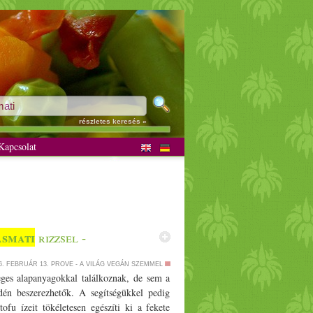
részletes keresés »
apcsolat
asmati
rizzsel -
6. FEBRUÁR 13.
PROVE - A VILÁG VEGÁN SZEMMEL
eges alapanyagokkal találkoznak, de sem a
dén beszerezhetők. A segítségükkel pedig
tofu ízeit tökéletesen egészíti ki a fekete