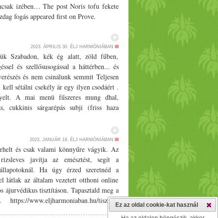
emcsak ízében… The post Noris tofu fekete
zdag fogás appeared first on Prove.
2023. ÁPRILIS 30.
ÉLJ HARMÓNIÁBAN
ük Szabadon, kék ég alatt, zöld fűben,
ssel és szellősusogással a háttérben... és
verészés és nem csinálunk semmit Teljesen
 kell sétálni csekély ár egy ilyen csodáért .
nyelt. A mai menü fűszeres mung dhal,
s, cukkinis sárgarépás subji (friss haza
muffin.
2023. JANUÁR 18.
ÉLJ HARMÓNIÁBAN
rhelt és csak valami könnyűre vágyik. Az
izsleves javítja az emésztést, segít a
 állapotoknál. Ha úgy érzed szeretnéd a
l látlak az általam vezetett otthoni online
os ájurvédikus tisztításon. Tapasztald meg a
tps:/­­/­­www.eljharmoniaban.hu/­­tisztitas
Ez az oldal cookie-kat használ
himalája só római kömény (por) feketebors