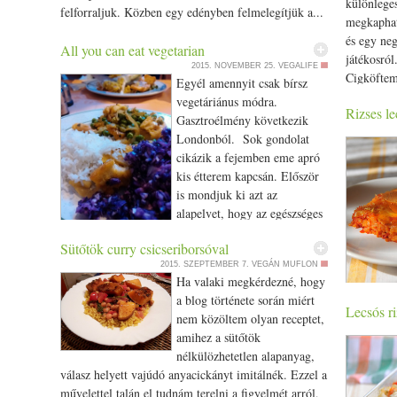
különlege
felforraljuk. Közben egy edényben felmelegítjük a...
készítésű,
megszórt) rizzsel (vagy anélkül is) :-)
megkaphat
teavajból 
és egy ne
All you can eat vegetarian
készítésű
játékosról
2015. NOVEMBER 25.
VEGALIFE
személyre:
Cigköftem
Egyél amennyit csak bírsz
úgyis mon
vegetáriá
vegetáriánus módra.
szárított 
Rizses le
induló, de
Gasztroélmény következik
koktélpar
kínálatába
Londonból. Sok gondolat
paradicsom
azt magas
cikázik a fejemben eme apró
paprika e
ízekkel ké
kis étterem kapcsán. Először
kurkuma n
dolgoznak
is mondjuk ki azt az
őrölt is)
sok fűszer
alapelvet, hogy az egészséges
curry levél
létezik, de
életmódhoz hozzátartozik a mértékletesség is. A
avagy hin
azoknak, 
Sütőtök curry csicseriborsóval
NEW START életvitel egyik alapelve. DE úgy is
1.5 dl for
tudtad, ho
2015. SZEPTEMBER 7.
VEGÁN MUFLON
elmehetsz egy all you can eat étterembe, hogy
utána kin
Ha valaki megkérdezné, hogy
kapható cs
megpróbálsz nem mindent össze-vissza enni. BÁR
levéből i
a blog története során miért
ezen nevet
lehet, hogy nehéz lesz és az óembered legyőzi a jóra
Lecsós ri
összetörjü
nem közöltem olyan receptet,
egy létező
törekvő éned. Másodszor pedig nem mehetünk el
curry leve
korszakbó
amihez a sütőtök
cigköfte 
amellett, hogy Magyarországon még nem
gyömbért a
dolgokat, 
nélkülözhetetlen alapanyag,
kenyérbe 
találkoztam, nem is hallottam olyan vegetáriánus
Mindezt f
megeszi a
válasz helyett vajúdó anyacickányt imitálnék. Ezzel a
tekercsben
étteremről, ahol fix árért svédasztalos kínálatból
megvagyun
bögre víz
művelettel talán el tudnám terelni a figyelmét arról,
masszát be