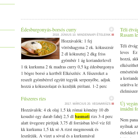
Mosd meg a rizst és közepes lángon a vízzel főzd fedő nélkül pu
akkor tedd hozzá a ghít és tegyél hozzá sót és a fűszereket - köm
fűszerezéssel is. Ha szeretnél az Egészséges és tudatos táplál
Egészséges táplálkozás és főzőtanfolyamomra. https:/­­/­­www
Egészségedre:) szeretettel: KAti
Édesburgonyás-borsós curry
Téli étvá
Rasam le
2018. JÚNIUS 10.
MINDENNAPI ÉTELEINK
Hozzávalók: 1 fej
Téli étvá
vöröshagyma 2 ek. kókuszzsír
leves Ez 
2 dl kókusztej 2 dkg friss
hozzá, ak
gyömbér 1 ág korianderlevél
elkészíthe
1 tk kurkuma 2 tk madras curry 0,5 kg édesburgonya
emésztésün
1 bögre borsó a kertből Elkészítés: A fűszereket a
a koriand
reszelt gyömbérrel együtt tegyük serpenyőbe, adjuk
szárítva l
hozzá a kókuszolajat és kezdjük pirítani. 1-2 perc
élelmiszer
múlva öntsük fel a kókusztejjel, forraljuk fel. Adjuk
frissen sz
Fűszeres rizs
hozzá a megpucolt és felkockázott édesburgonyának
Új vegán 
piacokon v
2017. MÁRCIUS 20.
VEGAVARÁZS
a 80%-át, a szintén meghámozott és felkockázott
imádni f
Hozzávalók: 4 ek olaj 1,5 kk római kömény 10 db
boltokban.
vöröshagymát. Majd amikor megpuhult az
basmati
kesudió egy darab fahéj 2,5 dl
rizs 3-4 perc
boltokban 
édesburgonya (5-10 perc), adjuk hozzá az előre
Nem panas
alatt üvegesre pirítjuk 3,75 dl forrásban lévő víz fél
fűszeresné
megpárolt borsót és a maradék (kihagyott)
nyílnak az
kk kurkuma 1,5 kk só A rizst megmossuk és
most tette
összeturmixolt édesburgonyát. Tálaljuk friss
ételekkel 
leszűrjük. A vizet a sóval és a kurkumával
napon. És
basmati
korianderrel megszórva, (
, fekete szezámmal