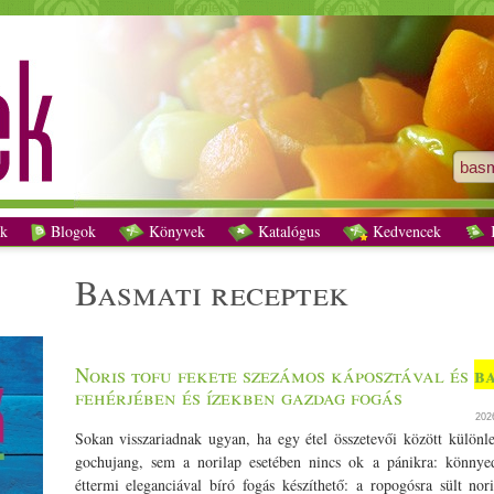
basmati receptek - Vegetáriánus receptek
k
Blogok
Könyvek
Katalógus
Kedvencek
K
basmati receptek
b
Noris tofu fekete szezámos káposztával és
fehérjében és ízekben gazdag fogás
202
Sokan visszariadnak ugyan, ha egy étel összetevői között különl
gochujang, sem a norilap esetében nincs ok a pánikra: könnye
éttermi eleganciával bíró fogás készíthető: a ropogósra sült nori