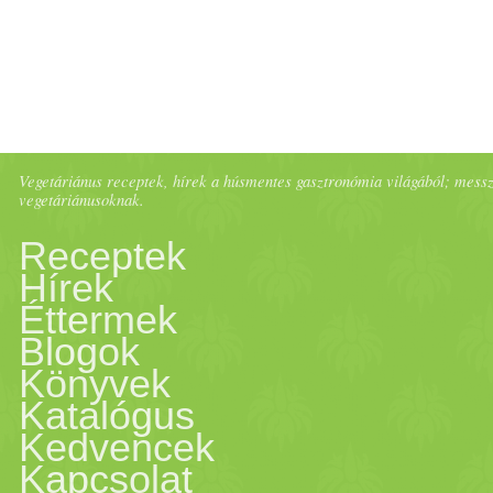
Vegetáriánus receptek, hírek a húsmentes gasztronómia világából; messze 
vegetáriánusoknak.
Receptek
Hírek
Éttermek
Blogok
Könyvek
Katalógus
Kedvencek
Kapcsolat