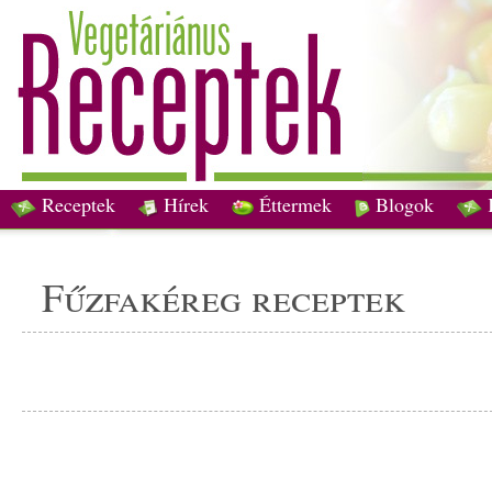
Receptek
Hírek
Éttermek
Blogok
fűzfakéreg receptek