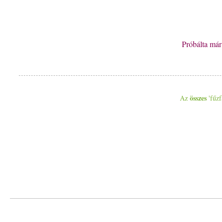
Próbálta má
összes
Az
'fűzf