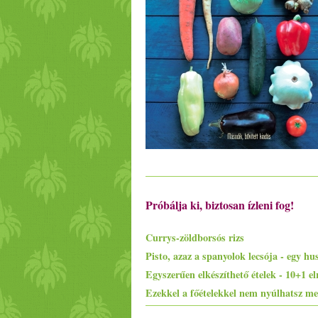
Próbálja ki, biztosan ízleni fog!
Currys-zöldborsós rizs