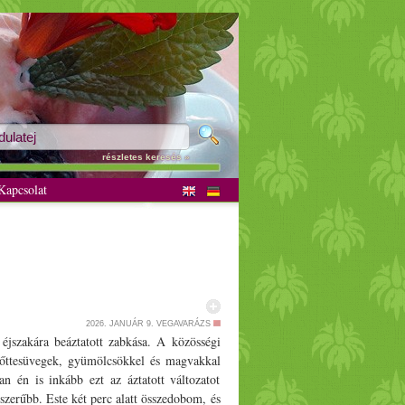
részletes keresés »
apcsolat
2026. JANUÁR 9.
VEGAVARÁZS
 éjszakára beáztatott zabkása. A közösségi
főttesüvegek, gyümölcsökkel és magvakkal
n én is inkább ezt az áztatott változatot
zerűbb. Este két perc alatt összedobom, és