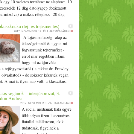
 egy 10 szeletes tortához: az alaphoz: 10
reszelék 12 dkg datolyapép (beáztatott
lturmixolva) a mákos réteghez: 20 dkg
 3 dkg őrölt kesudió 15 dkg datolyapép 1
kuszkocka (tej- és tojásmentes)
itromlé 1/­­2 citrom reszelt héja a citromos
2017. NOVEMBER 19.
ÉLJ HARMÓNIÁBAN
10 dkg kesudió 1 dl olvasztott kókuszolaj
A tojásmentesség alap az
eve és reszelt héja 2 kanál rizsszirup vagy
édességeimnél és ugyan mi
mandulatej
l
(vagy víz) Egy 18 cm-es
fogyasztunk tejterméket -
t kibélelünk sütőpapírral. Az alap
erről már régebben írtam,
t jól összegyúrjuk és belenyomkodjuk
hogy mi az ájurvéda
en az alapba. A tetejét kanál hátuljával
a a tejfogyasztásról ( a cikket dr. Frawley
. Elkészítjük a mákos réteget: az őrölt
tt olvashatod) - de sokszor készítek vegán
udiót összekeverjük a többi hozzávalóval,
t. A mai is ilyen nap volt, a klasszikus,
juk az alapra. A citromos réteghez mindent
uszkockát szerettem volna vegán módon
be teszünk és simára turmixoljuk.
iós vegánok – interjúsorozat, 3.
é tenni a családom számára. Általában
 az édességét igazítsuk az ízlésünkhöz. Ha
udon Andrea
zeretünk ami kókuszos, így a kókuszkocka
m, azt is a tortára öntjük. Elsimítjuk a
2017. NOVEMBER 3.
ZIZI KALANDJAI
edvenc.:) Hozzávalók piskóta Vegán
Hűtőszekrényben hagyjuk összedermedni.
A social medianak hála egyre
a (tej- és tojásmentes)25 dkg teljes
 mákkal a tetejét.
több olyan tizen-huszonéves
tönkölybúzaliszt vagy búzaliszt 25 dkg
fiatallal találkozom, akik
ölybúzaliszt vagy búzaliszt 18 dkg teljes
tudatosak, figyelnek a
cukor 8 dkg kókuszzsír 1 csg. sütőpor