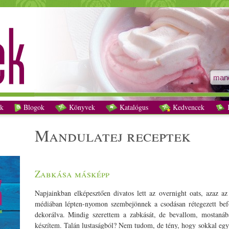
mandulatej receptek - Vegetáriánus receptek
k
Blogok
Könyvek
Katalógus
Kedvencek
K
mandulatej receptek
Zabkása másképp
Napjainkban elképesztően divatos lett az overnight oats, azaz az
médiában lépten-nyomon szembejönnek a csodásan rétegezett be
dekorálva. Mindig szerettem a zabkását, de bevallom, mostanába
készítem. Talán lustaságból? Nem tudom, de tény, hogy sokkal egys