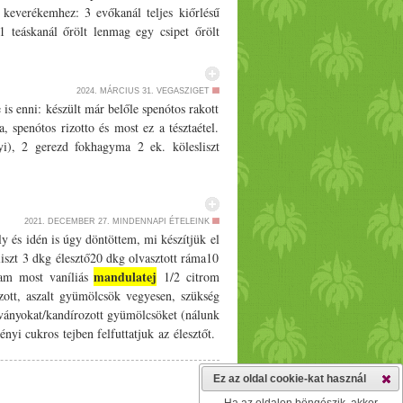
 keverékemhez: 3 evőkanál teljes kiőrlésű
 teáskanál őrölt lenmag egy csipet őrölt
eleteszem a száraz hozzávalókat az üvegbe,
 hagyom a konyhapulton. Reggelre a zab és a
 Természetesen ízlés szerint kerülhet rá
2024. MÁRCIUS 31.
VEGASZIGET
sszeállítás előtt őröljétek le. És hogy mit
is enni: készült már belőle spenótos rakott
lettani hatásaik: Chia mag Több, mint egy
, spenótos rizotto és most ez a tésztaétel.
 tőle a kása, de a chia ennél sokkal többet
yi), 2 gerezd fokhagyma 2 ek. kölesliszt
l, amik segítenek az ízületek egészségének
tere: képes a saját súlyánál tízszer több
gőrzésében. Ásványi anyag bomba: meglepő,
engeteg magnéziumot és foszfort tartalmaz,
2021. DECEMBER 27.
MINDENNAPI ÉTELEINK
emésztés motorja: nemcsak a rosttartalma
 és idén is úgy döntöttem, mi készítjük el
, amik mintegy ,,bevonják és nyugtatják a
iszt 3 dkg élesztő20 dkg olvasztott ráma10
mandulatej
int egy finom kefe, segítve a bélrendszer
lam most vaníliás
1/­­2 citrom
obb növényi fehérjeforrás, mivel tartalmazza
zott, aszalt gyümölcsök vegyesen, szükség
n az építkezéshez. Ideális zsírsavarány: Az
ványokat/­­kandírozott gyümölcsöket (nálunk
őbb az emberi szervezet számára.
yi cukros tejben felfuttatjuk az élesztőt.
ételével a többi alapanyagból sima tésztát
kat, aszalványokat hozzáadva átgyúrjuk és
Ez az oldal cookie-kat használ
 közepére helyezzük a rúddá gyúrt marcipánt