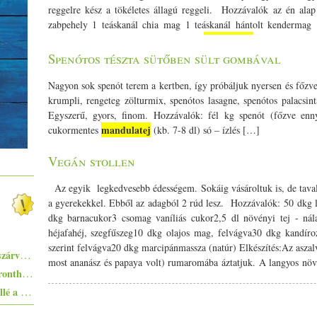
reggelre kész a tökéletes állagú reggeli. Hozzávalók az én alap
zabpehely 1 teáskanál chia mag 1 teáskanál hántolt kendermag 1
mandulatej
fahéjfahéj méz vagy édesítőszer 1,5 dl
1 dl víz Csak b
mandulatej
felöntöm a
jel és a vízzel, alaposan átkeverem, és ott
Spenótos tészta sütőben sült gombával
magvak megszívják magukat, az állaga krémes és selymes lesz.
gyümölcs vagy olajos mag. Ha tehetitek, a lenmagot közvetlenül az ö
Nagyon sok spenót terem a kertben, így próbáljuk nyersen és főzve 
tudnak ezek a magok? Nem csupán divatos kiegészítők, ezek az é
krumpli, rengeteg zölturmix, spenótos lasagne, spenótos palacsinta
egyszerű zselésítő Sokan csak azért szeretik, mert krémesebb lesz
Egyszerű, gyors, finom. Hozzávalók: fél kg spenót (főzve enn
tud: Természetes gyulladáscsökkentő: tele van Omega-3 zsírsavakka
mandulatej
cukormentes
(kb. 7-8 dl) só – ízlés […]
megőrzésében és a gyulladások csökkentésében. A hidratáció mes
folyadékot megkötni, így segít a szervezet hidratáltságának me
Vegán stollen
de több kalcium van benne grammonként, mint a tejben, emellett r
ami védi a csontokat és támogatja az idegrendszert. Lenmag Az 
Az egyik legkedvesebb édességem. Sokáig vásároltuk is, de tavaly
miatt fontos; áztatáskor értékes nyákanyagok oldódnak ki belőle
a gyerekekkel. Ebből az adagból 2 rúd lesz. Hozzávalók: 50 dkg l
gyomor és a belek falát. Tisztító hatás: rostjai úgy működnek, m
dkg barnacukor3 csomag vaníliás cukor2,5 dl növényi tej - ná
tisztulását. Hántolt kendermag Teljes értékű fehérje: az egyik legj
héjafahéj, szegfűszeg10 dkg olajos mag, felvágva30 dkg kandíro
az összes esszenciális aminosavat, amire a testünknek szüksége va
szerint felvágva20 dkg marcipánmassza (natúr) Elkészítés:Az aszal
Pisto, azaz a spanyolok lecsója - egy huszárvágással tesszük laktatóbbá
Omega-3 és Omega-6 zsírsavak aránya ebben a magban a legkedvez
most ananász és papaya volt) rumaromába áztatjuk. A langyos növén
Egyszerűen elkészíthető ételek - 10+1 elronthatatlan recept kezdő konyhatündéreknek
Majd az olajos mag(ok) és aszalványok, kandírozott gyümölcsök kiv
Ezekkel a főételekkel nem nyúlhatsz mellé a hőségben - 5+1 kánikularecept
dagasztunk. Meleg helyen kb 40 percig kelesztjük. Utána a mago
újabb 40 percig kelesztjük. Ezután lisztezett felületen kinyújtjuk,