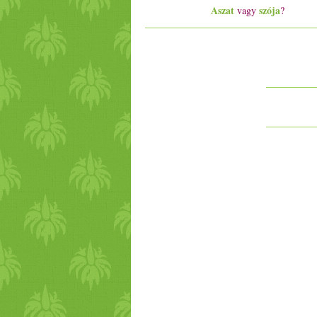
Aszat
szója
vagy
?