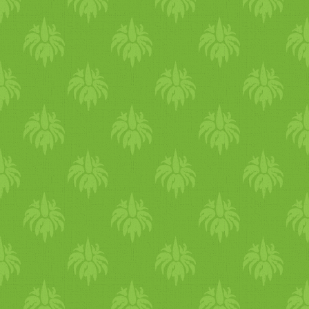
- vegan joghurt/­­tejföl
is hagyhatjuk. 200 fokos
(opcionális) - só vagy
sütőben kb 15percig sütjük.
ételízesítő Elkészítés: A
Sütőből kivéve szórhatunk rá
tököt legyaluljuk, majd kevé
friss vagy szárított
vízen némi sóval vagy
bazsalikom levelet.
ételízesítővel feltesszük főni.
A kaprot kisebb szálakra
tépkedjük vagy vágjuk,
beletesszük, hogy főzés