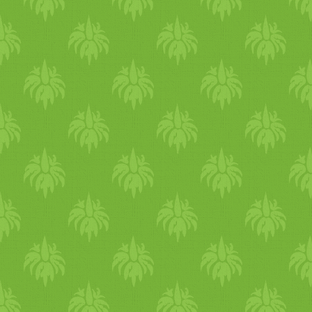
közben átjárja az íze. Néhán
gerezd fokhagymát pucolunk
majd felaprítunk és
hozzákeverjük a tökhöz. 2-3
evőkanálnyi étkezési
keményítőt csomómentesre
kikeverünk hideg tejjel vagy
tejszínnel. Amikor a tök