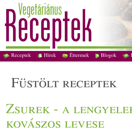
Receptek
Hírek
Éttermek
Blogok
füstölt receptek
Zsurek - a lengyele
kovászos levese