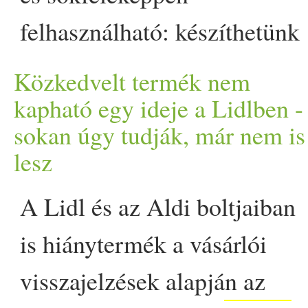
pak choi-jal - ázsiai ihleté
kakukkfűvel, oregánóval va
felhasználható: készíthetünk
first on Prove.
padlizsánt is tesznek bele
belőle szendvicset, tálalhatju
Közkedvelt termék nem
verzióból ezek a zöldfűsze
salátával, vagy köretként
kapható egy ideje a Lidlben -
az étel nemes egyszerűsé
sokan úgy tudják, már nem is
főzelékhez. A masszát
lesz
nyomja el a zöldségek 
érdemes egyszerre nagyobb
a sofrito technika, azaz a
A Lidl és az Aldi boltjaiban
adagban elkészíteni, mert a
lángon történő összefőzése
is hiánytermék a vásárlói
kisült fasírtok nagyrésze
visszajelzések alapján az
megpuhulnak és összeérnek
fagyasztható, így bármikor