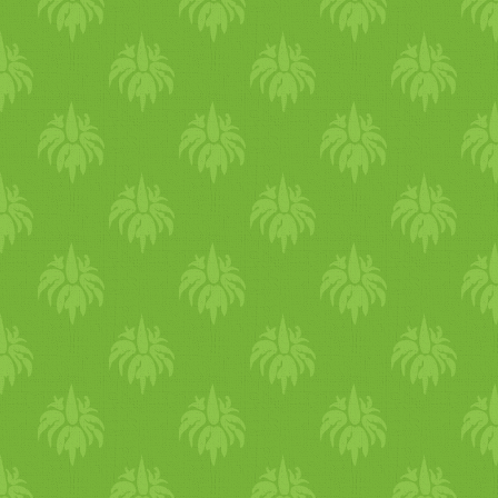
tök legyalulva vagy lereszelv
paradicsomszeleteket és
- Sűrű növényi tej vagy
füstölt
tofu szeleteket
tejszín - kapok - fokhagyma
felváltva. Sütőpapírral bélelt
- só vagy ételízesítő
tepsibe fektetjük őket. Ha
- étkezési keményítő A
szaftosabban ennénk, pár
gombapörkölthöz - kb fél kil
csepp olíva olajat tehetünk
gomba - hagyma
rájuk, de ha zsiradékmentes
- fokhagyma - fűszerpaprika
táplálkozást folytatunk, ezt e