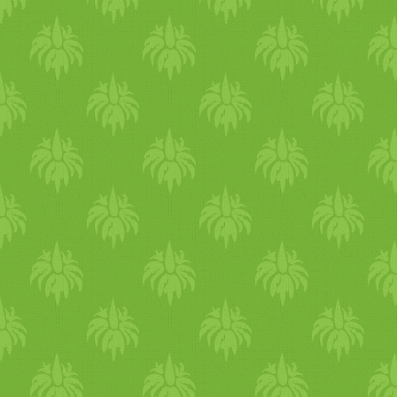
megpuhult, megpárolódott,
hozzákeverjük, egyet forr és
kész is a finom tökfőzelék. 
gombapörkölthöz a hagymát
megpucoljuk, megmossuk és
felkockázzuk. Egy lábosban
kevés vízen üvegesre
pároljuk. A megmosott,