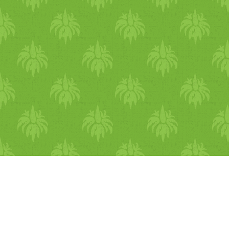
felaprított gombát
hozzáadjuk, ha szükséges,
egy kevés vizet teszünk még
alá. Sót vagy ételízesítőt
adunk hozzá, majd
megszórjuk fűszerpaprikával
füstölt
(én
fűszerpaprikát
használtam, de sima
fűszerpaprika és füst aroma i