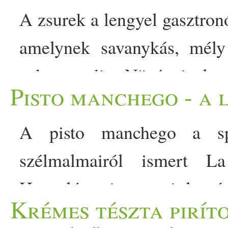
A zsurek a lengyel gasztron
amelynek savanykás, mély 
zakwas adja. Növényi ala
Pisto manchego - a 
kolbász és a tojás helyet
babbal készítjük. A lengyel
A pisto manchego a spa
a zsurek (żurek) első kós
szélmalmairól ismert L
Miután azonban mi, magyar
Hasonló, mint a mi lecsó
Krémes tészta piríto
- a lengyelek savanykás íz
édesebb, mivel hosszan és la