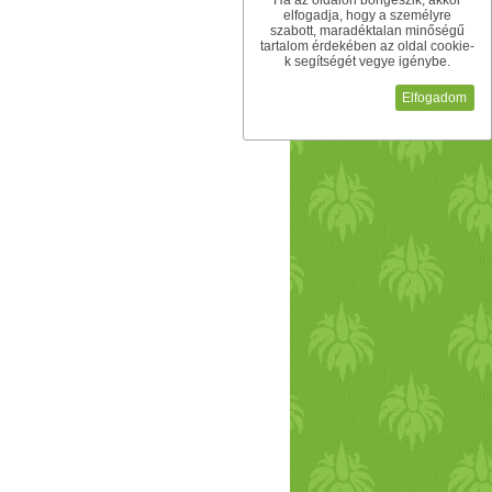
Ha az oldalon böngészik, akkor
elfogadja, hogy a személyre
szabott, maradéktalan minőségű
tartalom érdekében az oldal cookie-
k segítségét vegye igénybe.
Elfogadom