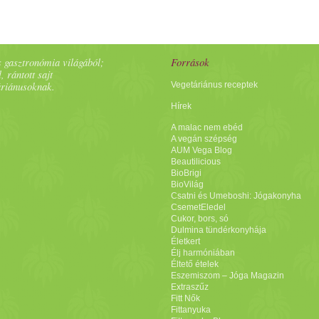
 gasztronómia világából;
Források
, rántott sajt
áriánusoknak.
Vegetáriánus receptek
Hírek
A malac nem ebéd
A vegán szépség
AUM Vega Blog
Beautilicious
BioBrigi
BioVilág
Csatni és Umeboshi: Jógakonyha
CsemetEledel
Cukor, bors, só
Dulmina tündérkonyhája
Életkert
Élj harmóniában
Éltető ételek
Eszemiszom – Jóga Magazin
Extraszűz
Fitt Nők
Fittanyuka