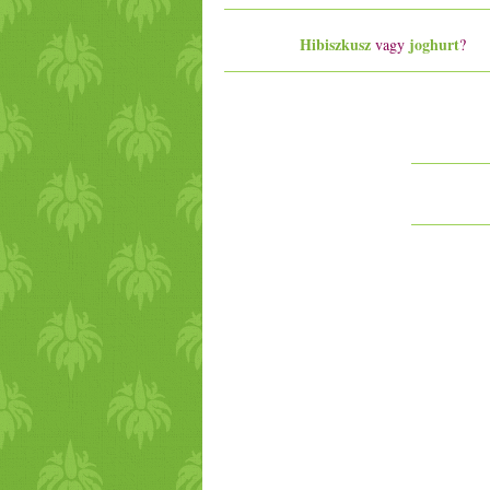
Hibiszkusz
joghurt
vagy
?