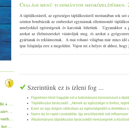
Családi menü tudományos megközelítésben. 2
A táplálkozásról, az egészséges táplálkozásról mostanában sok szó esik. Az életmódmagazinok és a média napi szinten bombázzák az embereket egymásnak ellentmondó táplálkozási irányzatokkal, táplálkozási tanácsokkal, amelyekkel egészségesek és karcsúak lehetünk. Ugyanakkor a gyártók milliárdokat keresnek azzal, hogy azokat az élelmiszereket vásároljuk meg, és azokat a gyógyszereket szedjük betegségeinkre, amelyeket ők gyártanak és reklámoznak. A mai rohanó világban már nincs idő ételeink megtermelésére és elkészítésére, az ipar felajánlja erre a megoldást. Vajon mi a helyes út ahhoz, hogy javítsuk egészségünket, és idős korunkat ne gyógyszerfüggőségben, vegetálva éljük? A táplálkozás az emberek többségének csak élvezetet és a szükségletek kielégítését jelenti, de nem fontos számukra az, hogy a táplálék táplálja is a sejteket. Szókratész is ezt mondta: ,,Nem azért élünk, hogy együnk, hanem azért eszünk, hogy éljünk. Hát ez ma már nincs így. A túlevés, a kiegyensúlyozatlan és elégtelen táplálék egészségkárosodáshoz és ún. táplálékfüggő betegségek kialakulásához vezet. Persze az emberek nem látják meg a kapcsolatot a helytelen táplálkozásuk és betegségeik között. Hosszú évekig, évtizedekig tartó helytelen táplálkozás következtében felmerülő betegségekre csak annyit mondanak: ,,korral jár. De ez nincs így jól. Vannak olyan népek, ahol csak természetes ételeket fogyasztanak, és nem ismert náluk a civilizációs betegség. A táplálékok megbetegíthetnek, de meg is gyógyíthatnak minket. Egy kis történelem... Az evolúció évmilliói alatt az emberek vadászó-gyűjtögető életmódot folyattak. Kb. 10 ezer évvel ezelőtt a tűz használata gyökeresen megváltoztatta az emberek étkezési szokásait. A mezőgazdaság meghonosodása révén az emberek egyre jobban elszakadtak a természettől. A demográfiai növekedés szükségessé tette az élelmiszer termelést, az állatok tartását. A megművelt földek köré falvak, városok létesültek. A nagy felfedező utak (pl. Amerika felfedezése) révén megjelentek az első exporttermékek is. Az újvilágból behozott növények a kukorica, krumpli, paradicsom, bab, dohány, kávé, kakaó, nádcukor volt. Ezek után a földeket rabszolgákkal műveltették meg. A XVIII. században az élelmiszer termelés ipari méreteket öltött. Megjelentek az új szereplők az élelmiszergyártás színpadán, pl. a műtrágyák, rovarirtók, tartósítószerek, ízfokozók. Sajnos ezzel az ételeink egyre értéktelenebbé és károsabbá váltak. A jóléti társadalmakban ötvenezerféle étel közül lehet választani, de valósággal vadászni kell az életerőt serkentő, minőségi táplálékokra. Az elmúlt századokban több olyan táplálkozási irányzat jött létre, amelynek a célja az egészség fenntartása és megőrzése. Ezeket az irányzatokat nem lehet egy lapon említeni a különböző kúrákkal, diétákkal. Ugyanis ezek az irányzatok a régi időkből (Keletről vagy az ókorból) származnak, vagy a XIX század végén, XX. század elején Európában fejlődtek ki. Egyre fokozottabb érdeklődés észlelhető ezek iránt, mivel a jelenlegi táplálkozási szokásaink számos betegséggel társulnak. Ezen irányzatok többsége vegetáriánus, és nagy figyelmet szentelnek az élelmiszerek minőségére is. Nyerskoszt mozgalom úttörői A nyers vegán étrend a vegetáriánus étkezés egy vállfaja, mely szinte teljes mértékben vagy akár kizárólag nem hőkezelt növényi élelmiszerekből áll. A XIX. század fő résztvevője dr. Maximilian BIRCHER-BENNER (1867-1939) svájci pszichológus és táplálkozáskutató főként a müzli felfedezéséről ismert, bár az ő találmánya különbözik a ma ismert müzliktől. A Bircher-Benner-féle müzlikbe minden alapanyag frissen kerül bele. Elkötelezett híve volt a zöldségben, gyümölcsben és magvakban gazdag táplálkozásnak, ugyanis észrevette, hogy mentális betegséggel küzdő páciensei is sokkal jobban gyógyulnak, ha az általa összeállított étrend szerint táplálkoznak. Egyébként én is aszalok müzlit, ami kiváló reggeli gyümölcspürével vagy gabonatejjel. Ezt bárki elkészítheti, akár sütőben is, odafigyelve a hőfokra, hogy élő maradjon. A nyers ételeket napfény-ételeknek nevezte, melyeket nem rontottak el melegítéssel vagy kilúgozással. Amikor a csecsemőket sterilizált, forralt tejjel táplálták, sok csecsemő halt meg skorbutban. Rájöttek arra, hogy a kipréselt friss alma, narancs, sárgarépa leve, vagy a friss, forraratlan tej gyógyítja a betegséget. Ez bizonyítja azt, hogy végzetes hiba a csecsemőket kizárólagosan főtt, denaturált anyagokkal táplálni. Ez a nézet akkora felháborodást váltott ki kollegái körében, hogy a zürichi orvosszövetség kizárta soraiból. Ezért kénytelen volt magánklinikát nyitni, ami ma is sikeresen működik Zürichben. Werner KOLLATH professzor, orvos és táplálkozáskutató (1892-1970) nagy hangsúlyt fektetett a minél kisebb mértékben feldolgozott élelmiszerek fogyasztására. Állatokon végzett kutatásaival bizonyította, hogy legelőnyösebben a ,,nyerskoszt hat a szervezetre. Hangsúlyozta az ökogazdaságból származó ételek fontosságát is. Az oldalon is ismert Kolláth reggeli az ő nevéhez fűződik. Guy-Claude BURGER hangsúlyozta az ösztönterápiát , mely során az élelmiszereket fogyasztás előtt szaglással kell megvizsgálni, hogy a szervezet kívánja-e. Az ösztönös elutasítás révén nem érzünk kellemes illatot, sem kellemes ízt. Viszont nem utasítja el a nyers húst, halat, a tenger gyümölcseit és a nyers tojást sem. Hát, az én ösztönöm alapból elutasítja a nyers húst, bár emlékszem arra, hogy gyerekkoromban ettünk nyers tojást cukorral kikeverve. De mindenesetre az biztos, hogy amíg az étel tartalmazza az enzimjeit (akár gyümölcs, akár hús), az a szervezetnek csak jó lehet. A múlt század elején a nyers tejet gyógyításra is használták! BICSÉRDY Béla (1872-1951) fiatal korában szélsőséges életmódot folytatott, mely következtében gyógyíthatatlan betegséget szerzett. 28 éves korában áttért a vegetáriánus nyers kosztra, mellette sokat foglalkozott a testi erőnlét fejlesztésével. Élet és táplálkozásfilozófiájának alapja Mózes 1. könyve, 1.fejezet 29.verse: ,,Aztán azt mondta az Isten: nézzétek, néktek adok minden növényt az egész Földön
Szerintünk ez is ízleni fog ...
Figyelmen kívül hagyják ezt a tudományos konszenzust a táplá
Ezekkel a főételekkel nem nyúlhatsz mellé a hőségben - 5+1 kánikularecept
Táplálkozási tanácsadó: ,,Akinek az egészsége is fontos, leg
Ezen az egy dolgon változtass az egészségedért a dietetikus sz
Pisto, azaz a spanyolok lecsója - egy huszárvágással tesszük laktatóbbá
Nyers tej és rapid csodadiéta: így veszélyezteti sok influenszer
Egyszerűen elkészíthető ételek - 10+1 elronthatatlan recept kezdő konyhatündéreknek
Áltudományos táplálkozási tanácsoktól hemzsegnek a közössé
Zsurek - a lengyelek savanykás ízvilágú, kovászos levese