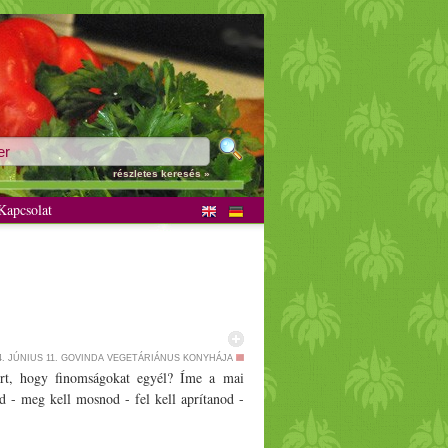
részletes keresés »
apcsolat
4. JÚNIUS 11.
GOVINDA VEGETÁRIÁNUS KONYHÁJA
rt, hogy finomságokat egyél? Íme a mai
d - meg kell mosnod - fel kell aprítanod -