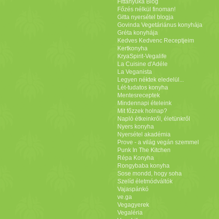
Fittanyuka Blog
Főzés nélkül finoman!
Gitta nyersétel blogja
Govinda Vegetáriánus konyhája
Gréta konyhája
Kedves Kedvenc Receptjeim
Kertkonyha
KryaSpirit-Vegalife
La Cuisine d'Adéle
La Veganista
Legyen néktek eledelül...
Lét-tudatos konyha
Mentesreceptek
Mindennapi ételeink
Mit főzzek holnap?
Napló étkeinkről, életünkről
Nyers konyha
Nyersétel akadémia
Prove - a világ vegán szemmel
Punk In The Kitchen
Répa Konyha
Rongybaba konyha
Sose mondd, hogy soha
Szelíd életmódváltók
Vajaspánkó
ve.ga
Vegagyerek
Vegaléria