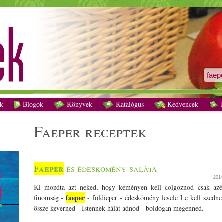
faeper receptek - Vegetáriánus receptek
k
Blogok
Könyvek
Katalógus
Kedvencek
K
faeper receptek
Faeper
és édeskömény saláta
201
Ki mondta azt neked, hogy keményen kell dolgoznod csak azé
faeper
finomság -
- földieper - édeskömény levele Le kell szedne
össze keverned - Istennek hálát adnod - boldogan megenned.