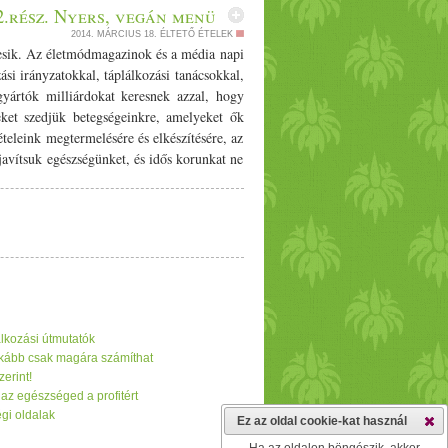
.rész. Nyers, vegán menü
2014. MÁRCIUS 18.
ÉLTETŐ ÉTELEK
, amely magot terem és minden fát, amely magot rejtő gyümölcsöt érlel, hogy táplálékotok legyen. A Bicsérdyzmus lényege tisztán gyümölcsevés, a nyers táplálék kizárólagos fogyasztása. Rendszeresen böjtölt, tanításaiban kitért a mozgásra, légzésre, fürdésre, napozásra, pihenésre, meditációra. A mai kor képviselője Victoria BOUTENKO, akinek történetét ajánlom elolvasára mindenkinek. Egy orosz családról szól, akik 1989-ben az USA-ba költöztek. Victoria az amerikai étrendnek köszönhetően 2 év alatt 45 kg-ot hízott, a fia cukorbeteg lett, és a férje sem mondhatta el magáról, hogy egészséges. Szóval egyik napról a másikra áttértek a nyers étkezésre. 11 évig nagyon jól érezték magukat, majd kezdték úgy érezni, mintha valami hiányozna a táplálkozásukból. És ekkor lett figyelmes Victoria a zöld levelekre, amelyek csak kis mennyiségben voltak részei az étkezésüknek. Megfigyelte a csimpánzok táplálkozását, amely során kiderült, hogy azok étrendjének a gerincét a gyümölcsök és a zöld levelek tették ki, és csak kis mennyiségben fogyasztottak magvakat növényszárakat, fakérget és rovarokat. Gourmet nyersevők Fő táplálékuk a klorofillban gazdag zöld levelek, gyümölcsök, zöldségek, csírák, olajos magvak . A nyersevők törekednek arra, hogy a hagyományos ételekhez hasonló ételkompozíciókat készítsenek, amik legalább kinézetben hasonlítanak a megszokott ételekhez. Sok nyersevő azonban a teljes értékű szénhidrátok helyett/­­mellett sok olajos magokat is fogyaszt (zsírt), amik jelentősen megterhelik a gyomrot. Én nem készítek olyan tortát, aminek a tésztája dió, a krémje kesudió, és a tetején még kókuszolaj is van. Törekszem arra, hogy minél több friss gyümölcsöt tartalmazzon, emiatt a tortáim nem lesznek cukrászdai költemény, de annál egészségesebbek. Mindenesetre ha odafigyelünk az olajos mag bevitelre, akkor nagy baj nem lehet. A gyerekek anélkül esznek meg nagy mennyiségű gyümölcsöt, hogy tudnának róla, és még finom is. 80/­­10/­­10 A 811-et dr. Douglas GRAHAM fejlesztette ki, mely egy alacsony olajtartalmú, nyers vegán étrend . A számok a százalékos arányra utalnak, ami dr. Graham szerint az ideális étrendi összetételt jelöli: vagyis 80 százalék egyszerű szénhidrát, 10 százalék fehérje és 10 százalék zsír. A gyakorlatban ez azt jelenti, hogy naponta háromszor ajánlott nyers, édes gyümölcsöket fogyasztani kiegészítve délután egy nagy zöldsalátával, s mindezek mellé még magunkhoz vehetünk némi olajos magvakat is. Az ember képes sokféle táplálékon élni, de a legideálisabb étrend számára a gyümölcs. Az édes gyümölcsök mellett fogyasztják a sokmagvú gyümölcsöket is, amelyeket általában zöldségként eszünk. Ilyen például a paradicsom, uborka, paprika, cukkini, padlizsán. Érdekesség, hogy a gyümölcsök legnagyobb százalékban épp 811-es elosztásban vannak a különböző tápanyagok. Az ösztönterápia is előtérbe kerül, hiszen mit kívánunk jobban? Egy finom érett barackot, netán egy búzaföldön lengedező kalászt vagy egy marhacsordát. Melyik gondolatára fog beindulni a nyáltermelés? Hát nekem a barackra. Minden elfogyasztott táplálékot a maga természetében ajánlja, az aszalás, préselés sem elfogadható, mivel az magas szintre emeli a gyümölcs cukortartalmát. Mivel ezek a gyümölcsök alacsony kalória értékűek, (pl. egy banán 105, fejes saláta 39), így többet kell enni belőlük, ha nem a fogyás a célunk. Ezért egy átlagos nap során (kb. 2000 kalóriával számolva) az étrend: - reggeli: 90 dkg mandarin (481 kcal) - ebéd: 90 dkg banán (807 kcal) - vacsora: papaya-ananász ital - 45 dkg papaya, 25 dkg ananász (286 kcal) ; Papaya-lime leves - 45 dkg papaya, 25 dkg római saláta, 30 ml lime (127 kcal) ; Narancs-kendermag saláta - 45 dkg saláta, 25 dkg narancs, 2 ek. kendermag (259 kcal) Ebből azért látszik, hogy nagy mennyiségű ételt kell megenni ahhoz, hogy elegendő kalóriával lássuk el a szervezetet, és napi min. 50-60 dkg zöld levél elfog
lkozási útmutatók
inkább csak magára számíthat
erint!
 az egészséged a profitért
gi oldalak
Ez az oldal cookie-kat használ