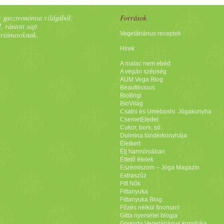
 gasztronómia világából;
Források
, rántott sajt
áriánusoknak.
Vegetáriánus receptek
Hírek
A malac nem ebéd
A vegán szépség
AUM Vega Blog
Beautilicious
BioBrigi
BioVilág
Csatni és Umeboshi: Jógakonyha
CsemetEledel
Cukor, bors, só
Dulmina tündérkonyhája
Életkert
Élj harmóniában
Éltető ételek
Eszemiszom – Jóga Magazin
Extraszűz
Fitt Nők
Fittanyuka
Fittanyuka Blog
Főzés nélkül finoman!
Gitta nyersétel blogja
Govinda Vegetáriánus konyhája