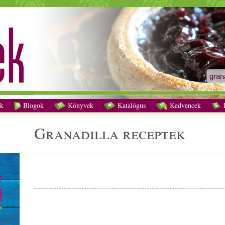
granadilla receptek - Vegetáriánus receptek
k
Blogok
Könyvek
Katalógus
Kedvencek
K
granadilla receptek