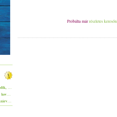
Próbálta már
részletes kereső
Megjelent! Vegetáriánus receptek: második, bővített, papír kiadás!
Zsurek - a lengyelek savanykás ízvilágú, kovászos levese
Pisto, azaz a spanyolok lecsója - egy huszárvágással tesszük laktatóbbá