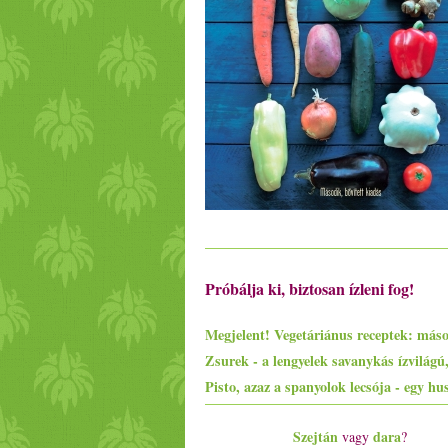
Próbálja ki, biztosan ízleni fog!
Szejtán
dara
vagy
?