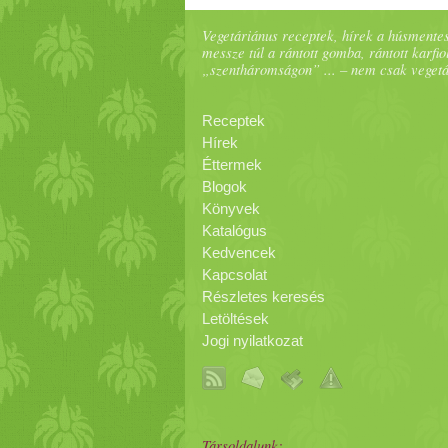
Vegetáriánus receptek, hírek a húsmentes
messze túl a rántott gomba, rántott karfiol
„szentháromságon” ... – nem csak veget
Receptek
Hírek
Éttermek
Blogok
Könyvek
Katalógus
Kedvencek
Kapcsolat
Részletes keresés
Letöltések
Jogi nyilatkozat
Társoldalunk: