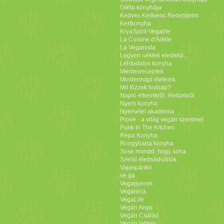
Gréta konyhája
Kedves Kedvenc Receptjeim
Kertkonyha
KryaSpirit-Vegalife
La Cuisine d'Adéle
La Veganista
Legyen néktek eledelül...
Lét-tudatos konyha
Mentesreceptek
Mindennapi ételeink
Mit főzzek holnap?
Napló étkeinkről, életünkről
Nyers konyha
Nyersétel akadémia
Prove - a világ vegán szemmel
Punk In The Kitchen
Répa Konyha
Rongybaba konyha
Sose mondd, hogy soha
Szelíd életmódváltók
Vajaspánkó
ve.ga
Vegagyerek
Vegaléria
VegaLife
Vegán Anyu
Vegán Család
Vegán lettem