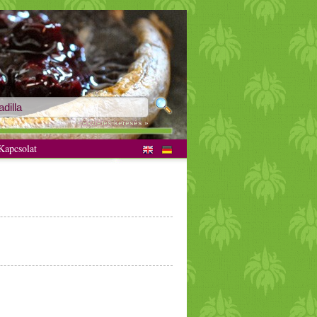
részletes keresés »
apcsolat