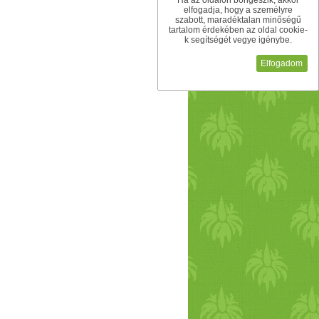
Ha az oldalon böngészik, akkor
elfogadja, hogy a személyre
szabott, maradéktalan minőségű
tartalom érdekében az oldal cookie-
k segítségét vegye igénybe.
Elfogadom