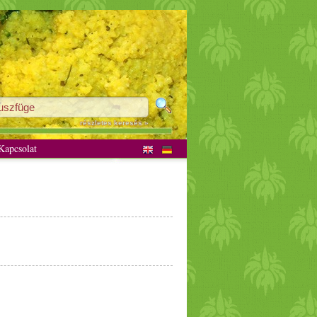
részletes keresés »
apcsolat