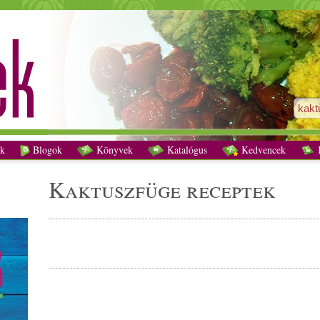
kaktuszfüge receptek - Vegetáriánus receptek
k
Blogok
Könyvek
Katalógus
Kedvencek
K
kaktuszfüge receptek