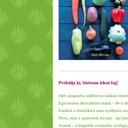
Próbálja ki, biztosan ízleni fog!
Sült süngomba zöldborsó-cukkini rizott