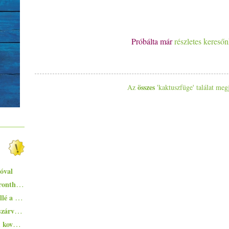
Próbálta már
részletes kereső
összes
Az
'kaktuszfüge' találat meg
óval
Egyszerűen elkészíthető ételek - 10+1 elronthatatlan recept kezdő konyhatündéreknek
Ezekkel a főételekkel nem nyúlhatsz mellé a hőségben - 5+1 kánikularecept
Pisto, azaz a spanyolok lecsója - egy huszárvágással tesszük laktatóbbá
Zsurek - a lengyelek savanykás ízvilágú, kovászos levese