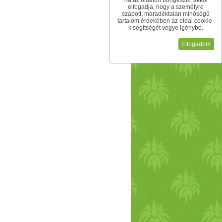
Ha az oldalon böngészik, akkor
elfogadja, hogy a személyre
szabott, maradéktalan minőségű
tartalom érdekében az oldal cookie-
k segítségét vegye igénybe.
Elfogadom