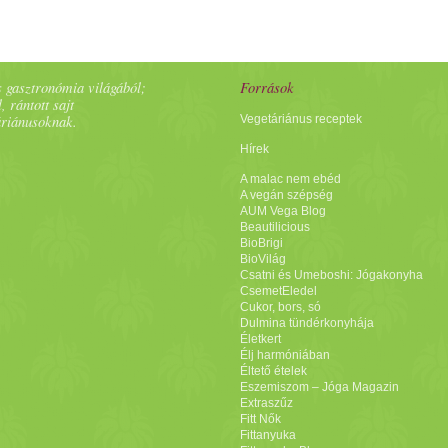
 gasztronómia világából;
Források
, rántott sajt
áriánusoknak.
Vegetáriánus receptek
Hírek
A malac nem ebéd
A vegán szépség
AUM Vega Blog
Beautilicious
BioBrigi
BioVilág
Csatni és Umeboshi: Jógakonyha
CsemetEledel
Cukor, bors, só
Dulmina tündérkonyhája
Életkert
Élj harmóniában
Éltető ételek
Eszemiszom – Jóga Magazin
Extraszűz
Fitt Nők
Fittanyuka