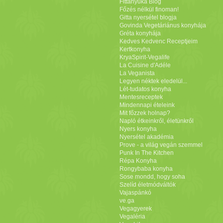
Fittanyuka Blog
Főzés nélkül finoman!
Gitta nyersétel blogja
Govinda Vegetáriánus konyhája
Gréta konyhája
Kedves Kedvenc Receptjeim
Kertkonyha
KryaSpirit-Vegalife
La Cuisine d'Adéle
La Veganista
Legyen néktek eledelül...
Lét-tudatos konyha
Mentesreceptek
Mindennapi ételeink
Mit főzzek holnap?
Napló étkeinkről, életünkről
Nyers konyha
Nyersétel akadémia
Prove - a világ vegán szemmel
Punk In The Kitchen
Répa Konyha
Rongybaba konyha
Sose mondd, hogy soha
Szelíd életmódváltók
Vajaspánkó
ve.ga
Vegagyerek
Vegaléria