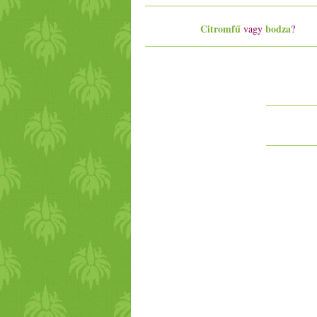
Citromfű
bodza
vagy
?