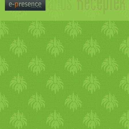
A vas fajtái Az élelmiszer
állati szövetekben találhat
szállító fehérje a vérben)
molekula az izomban) rés
baromfihúsban és halakban ta
ki. Nem hem vas alkotja a 
szövetekben és a tel
élelmiszerekben, a tejte