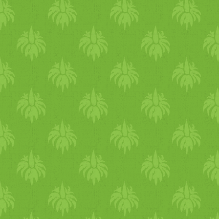
következő táblázat azt mut
bővelkednek vasban. A hüvel
szójatermékek (mint példá
vasforrások. Ugyanígy a sö
brokkoli, a kínai kel és 
gabonapelyhek, a teljes ki
kiőrlésű kenyér, a barna riz
aszalt gyümölcsök (pl. mazs