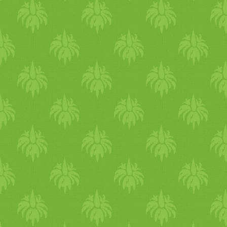
százaléka tejtermékekből s
túlnyomó többsége (több 
élelmiszerekből származik.
kiőrlésű tészta, a barna rizs
ki a legnagyobb hányadot 44
mutatja, hogy a legjelen
élelmiszerek, a húsfogyasz
számára egyaránt. A növ