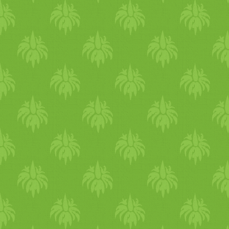
mennyiséget tartalmaznak)
étrendben található vas kör
a többi 10 százalék főleg
hem vas (Bull és Buss, 
Élelmiszer Szabványügyi H
Élelmiszer- és Táplálko
vasforrásokat, és megállapí
hem) vas 17 százaléka hú