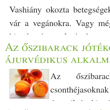
Vashiány okozta betegsége
vár a vegánokra. Vagy mé
hivatkozó tanulmányban 
Az őszibarack jóték
eredeti tanulmány szerzője 
ájurvédikus alkalm
Ironing out the facts (Why
Az őszibar
eredeti tanulmányhoz. Ford
csonthéjasokna
lektorálta és a stilisztikai h
és szilvának). 
(Biológus, az Orvosi tová