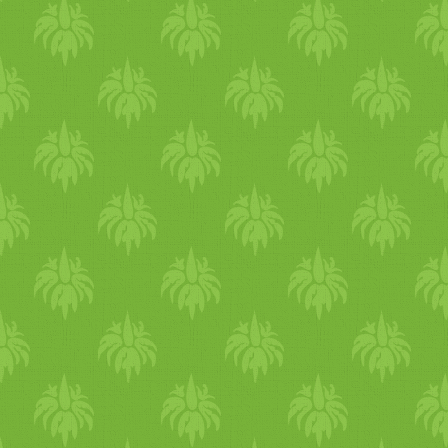
magocskákból bőrradír i
konyhában Amennyiben ny
akkor ebben az esetben
enzimgátlók miatt. Ha főz
ennek már nincs jelentő
készíthetünk máktejet, de 
mákos tészta nyers változa
tésztának, vagy aszalt g