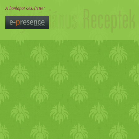
létesített Alkaloida Vegyé
A honlapot készítette:
propaganda is épült enne
vesszen felhasználatla
úttörőcsapatai is kives
tápanyagai A gubóval ellen
ártalmatlan, sőt tápanyag
tartalmaz. A vitaminok 
niacinforrás. Az ásvány
mennyiségben kálciumot (96