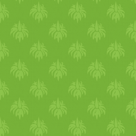
hónapig vagy akár évekig, 
Akkor mit tehetünk csontr
mákot (ne mákolajat) akár 
hogy egy ételt tápegészkén
belőle semmit és ne is ad
koncentrált étel, melyből 
dolgokat. Amennyiben 
fogyasztani, akkor azt csa