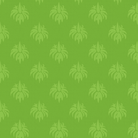
100g) cinket, mangánt, rezet
magnéziumot (506 mg/­­100
telítetlen zsírsavakban, 72%
olajsavat és palmitinsa
körmökért, hajért és a c
aránya nem megfelelő, e
fogyasztása akár gyull
csontritkulás ellen napi 1 