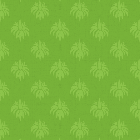
oda, hogy a kupakot jól zá
Egyéb jótékony hatásai A m
idegrendszerre jótékony hat
teát, és ezt itatták a cse
tudtak dolgozni az anyák)
meg! Ezenkívül, mint apró m
segítségünkre lehet, kímél
lerakódásokat. Az olaját h