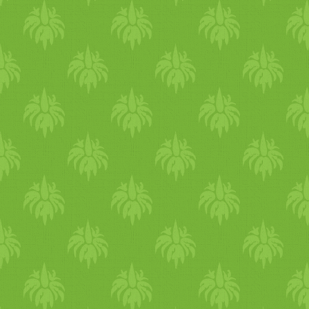
utána ugyanennyi szünet),
akár naponta is fogyaszthat
5-6 csepp mákolajat cs
fogyasszunk zöld leveleket (
csontritkulás megelőzéséné
hanem sok egyéb más anyag
vitamin, magnézium, fos
levegővel érintkezve gyorsa