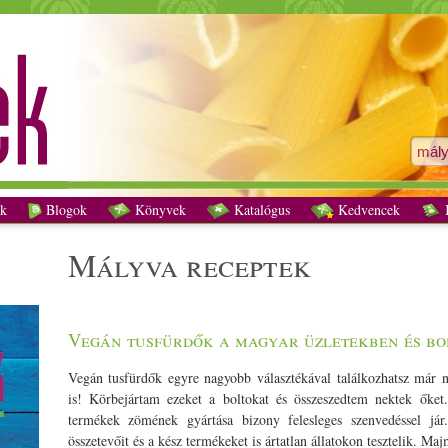
mályva receptek - Vegetáriánus receptek
k
Blogok
Könyvek
Katalógus
Kedvencek
K
mályva receptek
Vegán tusfürdők a magyar üzletekben és b
Vegán tusfürdők egyre nagyobb választékával találkozhatsz már 
is! Körbejártam ezeket a boltokat és összeszedtem nektek ők
termékek zömének gyártása bizony felesleges szenvedéssel jár
összetevőit és a kész termékeket is ártatlan állatokon tesztelik. M