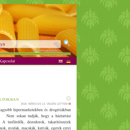
részletes keresés »
apcsolat
oltokban
2016. MÁRCIUS 13.
VEGÁN LETTEM
nagyobb hipermarketekben és drogériákban
et. Nem sokan tudják, hogy a háztartási
. A tusfürdők, dezodorok, takarítószerek
ajmok, nyulak, macskák, kutyák, egerek ezrei