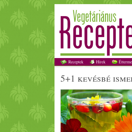
Receptek
Hírek
Étterme
5+1 kevésbé ism