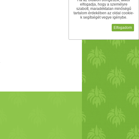
Ha az oldalon böngészik, akkor
szült teája és alkoholos kivonata
elfogadja, hogy a személyre
szabott, maradéktalan minőségű
eriális, antivirális, erősíti a
tartalom érdekében az oldal cookie-
k segítségét vegye igénybe.
észült
olaj
a és a kenőcs is kiváló
ran megelőzésre és gyógyulásra is.
Elfogadom