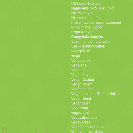
Mit főzzek holnap?
Napló étkeinkről, életünkről
Nyers konyha
Nyersétel akadémia
Prove - a világ vegán szemmel
Punk In The Kitchen
Répa Konyha
Rongybaba konyha
Sose mondd, hogy soha
Szelíd életmódváltók
Vajaspánkó
ve.ga
Vegagyerek
Vegaléria
VegaLife
Vegán Anyu
Vegán Család
Vegán lettem
Vegán muflon
Vegán receptek Tőlünk Nektek
Vegan Spirit
Vegangster
VegaNinja
vegasziget
Vegasztrománia
Vegavarázs
Vegetáriánus ételek
Vera vega konyhája