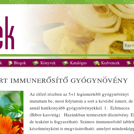
5+1 kevésbé ismert immunerősítő gyógynövény recept vegetáriánus
k
Blogok
Könyvek
Katalógus
Kedvencek
K
ert immunerősítő
gyógynövény
Az előző részben az 5+1 legismertebb
gyógynövény
t
mutattam be, most folytatom a sort a kevésbé ismert, de
annál hatékonyabb
gyógynövény
ekkel. 1. Echinacea
(Bí
bor
kas
virág
) Hazánkban termesztett dísz
növény
. E
de
tea
ként is fogyasztható. Számos immunerősítő table
készítményként is megvásárolható, amelyet mindenké