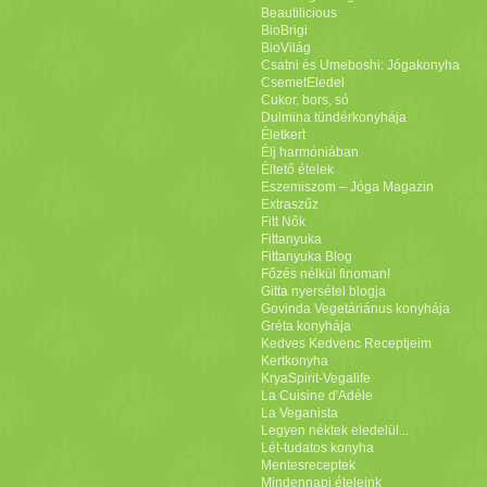
Beautilicious
BioBrigi
BioVilág
Csatni és Umeboshi: Jógakonyha
CsemetEledel
Cukor, bors, só
Dulmina tündérkonyhája
Életkert
Élj harmóniában
Éltető ételek
Eszemiszom – Jóga Magazin
Extraszűz
Fitt Nők
Fittanyuka
Fittanyuka Blog
Főzés nélkül finoman!
Gitta nyersétel blogja
Govinda Vegetáriánus konyhája
Gréta konyhája
Kedves Kedvenc Receptjeim
Kertkonyha
KryaSpirit-Vegalife
La Cuisine d'Adéle
La Veganista
Legyen néktek eledelül...
Lét-tudatos konyha
Mentesreceptek
Mindennapi ételeink