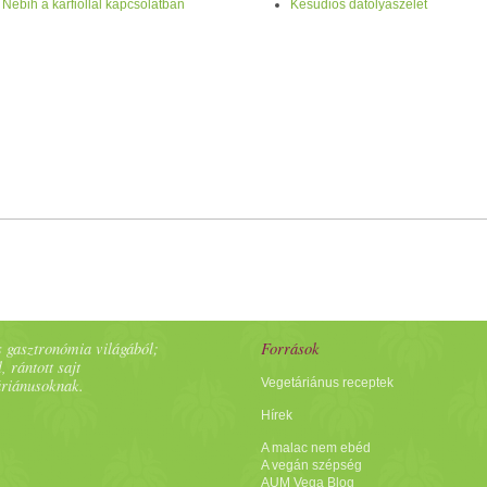
a Nébih a karfiollal kapcsolatban
Kesudiós datolyaszelet
lt és
karotin
oidot, szaponint, E-
vitamin
t,
keserű
anyagot. A
virág
ából ké
idáns, felhasználható bélrendszeri gyulladások kezelése során is. Antibakt
jótékony hatással van a májra és az epére. A
virág
ából macerátummal k
 Ne féljünk használni a
gyógynövény
ekben rejlő erőt, alk
alma
zzuk bát
 gasztronómia világából;
Források
, rántott sajt
áriánusoknak.
Vegetáriánus receptek
Hírek
A malac nem ebéd
A vegán szépség
AUM Vega Blog