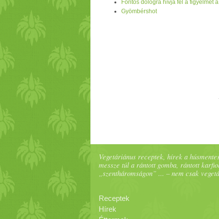
Fontos dologra hívja fel a figyelmet 
Bőven tart
alma
z flavonoidokat, xantofil
Gyömbérshot
amellett, hogy immunstimuláns és antiox
nyirokrendszert,
keserű
anyag tart
alma
gyulladáscsökkentők és seb
gyógyító
k.
Vegetáriánus receptek, hírek a húsmentes
messze túl a rántott gomba, rántott karfiol
„szentháromságon” ... – nem csak veget
Receptek
Hírek