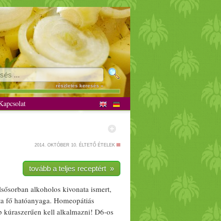
részletes keresés »
apcsolat
2014. OKTÓBER 10.
ÉLTETŐ ÉTELEK
tovább a teljes receptért »
lsősorban alkoholos kivonata ismert,
tta fő hatóanyaga. Homeopátiás
pp
kúra
szerűen kell alk
alma
zni! D6-os