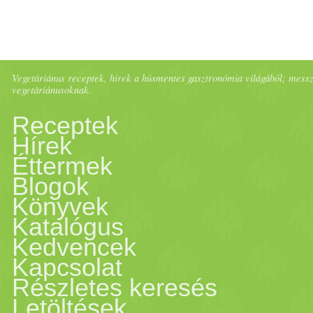
Vegetáriánus receptek, hírek a húsmentes gasztronómia világából; messze 
vegetáriánusoknak.
Receptek
Hírek
Éttermek
Blogok
Könyvek
Katalógus
Kedvencek
Kapcsolat
Részletes keresés
Letöltések