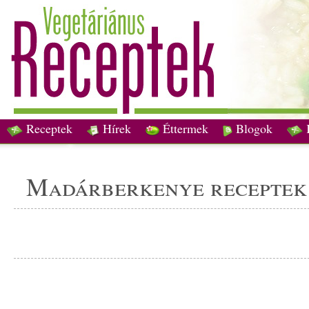
Receptek
Hírek
Éttermek
Blogok
madárberkenye receptek