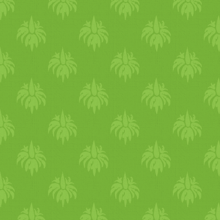
diókrém stb. Adott diófélénél
hasonlóan nem ellenzője a
mint pl. a mandulakrém, vag
húsevésnek sem, ram tzu
a szezámmag, lehet kapni
mester szavaival: "isten nem
sötét és világos verziót. A
törődik azzal, mit ettél
sötét úgy készül, hogy a mag
ebédre. a tofut és a kolbászt
vékony hártyás része
egyazon gondolattal
rajtamarad, nincsen
teremtette." erika aszalt
lehántolva, és úgy darálják
paradicsomos-fetás quiche-se
össze, állítják elő a krémet.