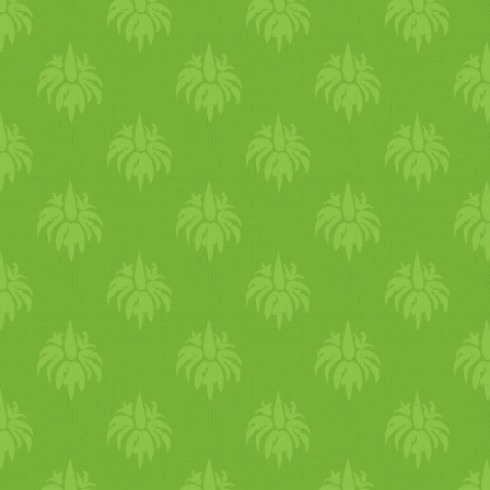
pikáns sütőtökkel készült. bá
az előállítási folyamatok sem
nem vegetáriánusok, nincs
olyan tiszták! 1 üveg (250 ml
kedvük mindig húst enni.
kb. 890 Ft Tippnek kaptuk
ilyenkor egy jól bevált
még az Aldit is, ahol
trükkhöz folyamodnak, a
ugyancsak biót, és 900 Ft-ért
receptekben lévő húst
árulnak. Olajos mag krémek
valamilyen zöldséggel, pl.
Biobolt! Ezekből a
tökkel cukkinivel, vagy
krémekből már elég sokfajta