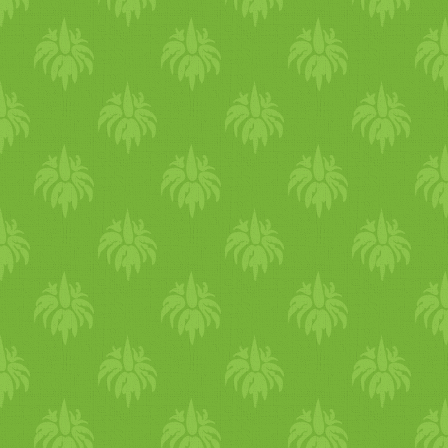
Helyettesíthető mondjuk
főzött. fél éve indiában volt,
bizonyos ételeknél darált
azóta nem nagyon eszik húst
diófélével, de nem ugyanaz a
nem különcködésből, ez
hatás.. Használhatod
részéről egy tudatos döntés.
ugyanazt a fajtát kezdetben,
szervezete másfél hónap alat
hogy ne kelljen kétfélét venn
átállt, azóta csak tengeri
először! Illetve forognak a
herkentyűket eszik néha.
neten különféle receptek,
mivel párja húsevő, azt is
hogyan készítsük el otthon,