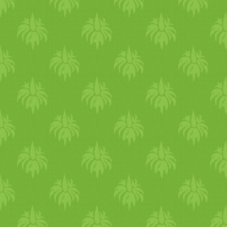
reggel sütötte, és kápráztatot
a lehántolt magból kerültek
el vele mindenkit. gabi két
előállításra. Mint pl. a fehér
recepttel is készült, kesudiós
mandulakrém! Hmmmmm,
kókusztejes karfiolt főzött és
nagggyon finom!:-) És sajno
csicseriborsó krémlevest.
naggggyon drága... L L Azt
olyan családban nőtt fel, aho
mondanám, hogy ezek a
szinte minden nap ettek húst.
krémek gyak. az egyik
később viszont, szakmájának
legdrágább összetevő-
köszönhetően egyre többet