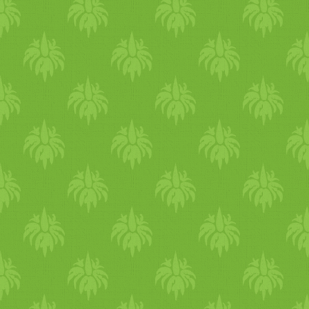
kerületben bolyongott, és
sokfajta létezik már
vette sorra a vega étkezési
szerencsére! Én a DM-es
lehetőségeket. ági egyébként
Alnatura Zabitalt ajánlom,
nagy húsevő, egy régebbi
illetve édesebb ízekhez a
bejegyzésében is inkább arró
Rizsitalt! Ezek összetevői
ír, hogy miért eszik húst. de
ugyanis csak a tiszta gabona,
van egy nagy DE..
víz, só és napraforgó olaj!
brigi rakott hajdinást
Sok más növényi tej
készített. mint vitay georgina