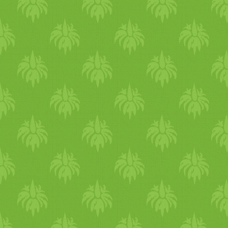
krumplival helyettesítik. a cé
létezik, gyakorlatilag 100%-
nem a hús pótlása, hanem eg
os dióféle összetevő, minden
szuverén vegetáriánus fogás
más további adalék nélkül. 
készítése.
vegán étkezés egyik nagyon
duende tortillalevest
fontos hozzávalói!! Van pl.
és gránátalmazselét készített
mogyorókrém, szezámmag-
6-7 évvel ezelőtt 2 évig vega
krém (ez a tahini),
volt, és nyár óta újra hús
mandulakrém, kesudiókrém,
nélkül étkezik. hozzám