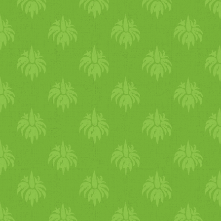
készült. erika sem eszik
Na, ezek az olcsóbb verziók!
minden nap húst, egyáltalán
Viszont nem kicsit keserűek!
nem esett nehezére vega étel
Én már többfélével
főzni. sőt, előbb volt meg a
próbálkoztam és pl. a tahini
recept, mint ahogy meglátta 
keserű ízét a sok év alatt mé
kiírást. ezt a tipikus francia
mindig nem sikerült
fogást alapvetően vacsorára
megszoknom... :-) A fehér/­­
szokta készíteni, ám most
világos változatok azok, ami