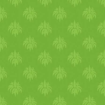
csoportba tartoznak! 1 üveg
foglalkozott az egészséges
mandulakrém (250 g) = 3.10
táplálkozással, és a tanultaka
Ft körül 1 üveg kesukrém
a konyhában is hasznosította
(250 g) = 2.800 Ft körül
ráadásul férje veleszületett
Viszont alkalmanként
betegsége miatt sokkal
viszonylag keveset
jobban odafigyelnek, és
használunk belőle, mert
kevesebb húst esznek.
nagyon tömény!
kriszta gombakrémlevest