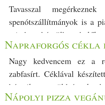
Tavasszal megérkeznek
spenótszállítmányok is a p
minden készülhet belőle
Napraforgós cékla 
fogyasztani ezt a zöldséget
tengerész szupererejének a 
Nagy kedvencem ez a rop
duzzadtak. Még ha a raj
zabfasírt. Céklával készít
valóban a tudatos táplál
bármilyen zöldséggel ké
Nápolyi pizza vegánu
főzelék: 5+1 spenótos recept
szénhidrátokat tartalmaz, 