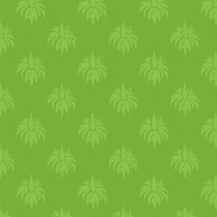
cukrozott, illetve egyéb
ő is dupla "dolgozatot" írt,
adalékokkal ellátott! Árban i
egyet a "tanárnak", egyet
ez a legkedvezőbb! Ja, és
pedig az itatós alatt, a
finom!:-) Ára: 1 l = kb. 570
társaknak. szó van vega
Ft Agave szirup DM
tengerimalacról és vega
ugyancsak! Fontos, hogy bio
nagypapáról. olvassátok el a
minőségűt vegyél belőle,
apró betűs részt is! a
mert egyébként
daokonyha csapata kínai
mindenfélével higíthatják, és