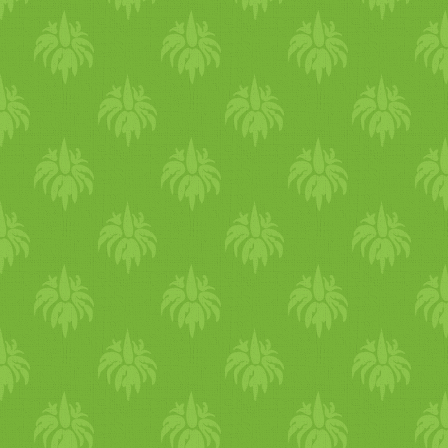
húsok és a fűszerek
tésztaféléi. Spenót fagyasztv
köré csoportosul. lilla két
Fontos, hogy tejszínnel nem
hétig még vegán is volt, igaz
paraj
sűrített
pürét vegyél!
nem teljesen önszántából.
Babfélék Ha esetleg bármi
noémi pályaműve egy
miatt az előre megfőzött, ám
izgalmas kókuszos hajdina
konzerves megoldást
"risotto" gyömbéres
választod (egyszer-kétszer
sárgarépapürével és
beleférhet szerintem...), akko
korianderolajjal. bár sosem