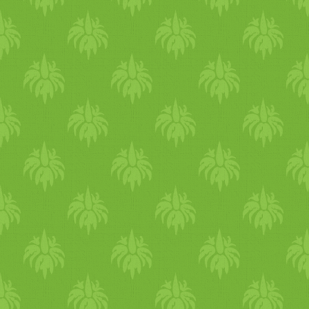
ügyesen megoldja, hogy
nekem még nem sikerült, ált.
kétfélét főzzön.
összeállt a darálóban-
lilla karfiolfelfújtat készített
mixerben egy gombóccá, és
gnocchival. elmondása
nem nagyon lehetett
szerint a picky eater (vagyis
használni utána... Teljes
válogatós) kifejezés
kiőrlésű tészták Biobolt, vag
tökéletesen lefedi őt. ám ez
pl. Sparban, hiperekben a
tulajdonképpen két téma, a
Barilla teljes kiőrlésű