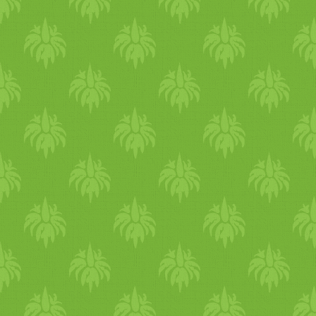
kötőszövetekre, porcokra,
csontokra hat jótékonyan.
Megakadályozza és megállítj
az érelmeszesedést , és
visszaadja az elváltozott erek
rugalmasságát, normalizálja
ezzel a vérnyomást is.
Rosttartalma valamivel