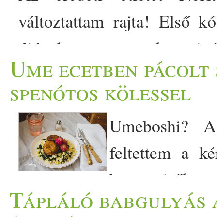
változtattam rajta! Első kó
dióval szerettem volna csinál
Ume ecetben pácolt 
beáztatni a diót :D Sebaj
spenótos kölessel
hogy pirítva is kimennek b
Umeboshi? A
keserű ;) Ennél jobb nem is
feltettem a k
ment az pirított […]
hogy miről van
Tápláló babgulyás 
a Facebook-on. Szóval az