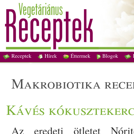
Receptek
Hírek
Éttermek
Blogok
makrobiotika rece
Kávés kókusztekerc
Az eredeti ötletet Nóri