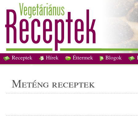
Receptek
Hírek
Éttermek
Blogok
meténg receptek