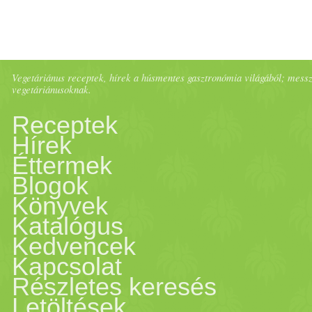
Vegetáriánus receptek, hírek a húsmentes gasztronómia világából; messze 
vegetáriánusoknak.
Receptek
Hírek
Éttermek
Blogok
Könyvek
Katalógus
Kedvencek
Kapcsolat
Részletes keresés
Letöltések