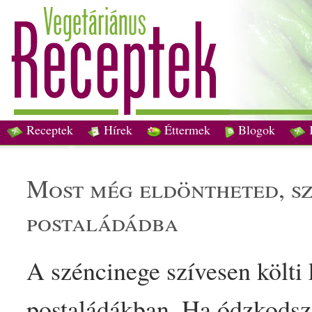
Receptek
Hírek
Éttermek
Blogok
most még eldöntheted, szeretnél-e széncinegét a
postaládádba
A széncinege szívesen költi k
postaládákban. Ha ódzkodsz