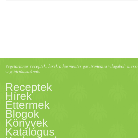
Vegetáriánus receptek, hírek a húsmentes gasztronómia világából; messze 
vegetáriánusoknak.
Receptek
Hírek
Éttermek
Blogok
Könyvek
Katalógus