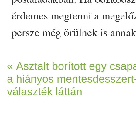
érdemes megtenni a megelőz
persze még örülnek is annak
fejlődését, de ebben az eset
hogy széncinege fész
kelt
a p
« Asztalt borított egy csap
a hiányos mentesdesszert
Madártani és Természetvéd
választék láttán
számolt be közleményében,
eldöntheted, szeretnél-e sz
first on Prove.hu.