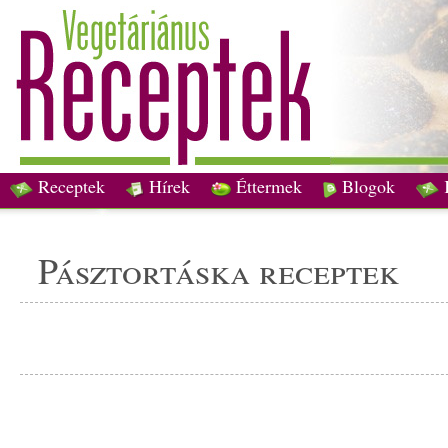
Receptek
Hírek
Éttermek
Blogok
pásztortáska receptek