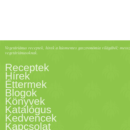
Vegetáriánus receptek, hírek a húsmentes gasztronómia világából; messze 
vegetáriánusoknak.
Receptek
Hírek
Éttermek
Blogok
Könyvek
Katalógus
Kedvencek
Kapcsolat