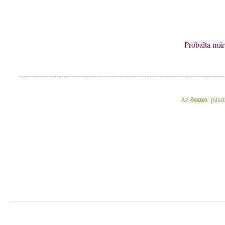
Próbálta má
összes
Az
'pászt