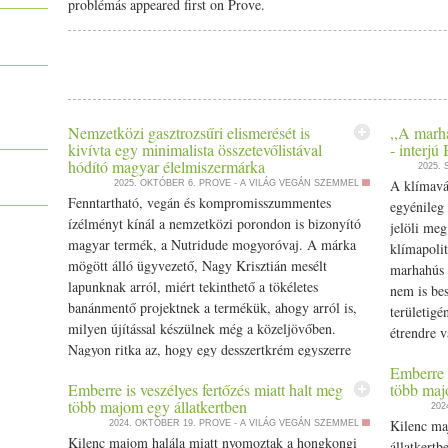
váladék, elősegíti az oldódását. Hogyan végezd el - Helyez
problémás appeared first on Prove.
Shavászanában. Kezek a test mellett. - Húzd be az állad, nyújtózz a
irányába. - Belégzéssel segítégével emeld fel a lábaidat 90 fokig.
vegyél egy kis lendületet és hasizom segítségével lendítsd fel a láb
és támassz be a kezekkel (tenyerekkel) a hátadhoz, úgy, hogy
könyökök vállszélességben és a tenyereid a gerinced mellett legyen
pipálj picit a lábfejeddel. - Próbáld kiegyenesíteni a pózt. A lá
Nemzetközi gasztrozsűri elismerését is
,,A marh
kivívta egy minimalista összetevőlistával
- interjú
közelítsd még a mellkast az állad irányába. - Told a vállövet a tala
hódító magyar élelmiszermárka
2025.
ez egy vállon álló gyakorlat, nem nyakcsigolyán álló. - Tartsd ki
A klímavá
2025. OKTÓBER 6.
PROVE - A VILÁG VEGÁN SZEMMEL
lábaidat, bontsd el a kéztartást és kilégzéssel hasizommal tar
Fenntartható, vegán és kompromisszummentes
egyénileg
csigolyáról, csigolya nagy szeretettel. - Pihenj néhány légzési
ízélményt kínál a nemzetközi porondon is bizonyító
jelöli meg
lábaidat. Az ászana után elvégezheted az ellentét pózát a Halpóz
magyar termék, a Nutridude mogyoróvaj. A márka
klímapolit
folyamatosan aktívan a tested - a lábakat, a vállövet, a hasadat és
mögött álló ügyvezető, Nagy Krisztián mesélt
marhahús 
talaj irányába és belégzéssel nyújtózz a talpakkal, sarkakkal az 
lapunknak arról, miért tekinthető a tökéletes
nem is bes
gyulladás van a fejden - begyulladt a fogad, szemed, arcüreged.
banánmentő projektnek a termékük, ahogy arról is,
területigé
van. Ne gyakorold a gyertyaállást akor sem ha menstruálsz vagy h
milyen újítással készülnek még a közeljövőben.
étrendre v
porckorongsérv vagy akár csak meghúzódott). A jógagyakorlatoka
Nagyon ritka az, hogy egy desszertkrém egyszerre
hanem inká
sajátítsd el. Ha szeretnél jógában elmélyedni, elsajátítani a p
legyen kompromisszummentes választás az etikai,…
Emberre i
kikénysze
Kezdő Jógatanfolyamainkra és személyre szabott, igényeidhez, akt
Emberre is veszélyes fertőzés miatt halt meg
több majo
The post Nemzetközi gasztrozsűri elismerését is
nincs paza
https:/­­/­­www.eljharmoniaban.hu/­­kezdo-jogatanfolyam J ó gyakorlá
több majom egy állatkertben
202
kivívta egy minimalista összetevőlistával hódító
klímaszaké
Kilenc ma
2024. OKTÓBER 19.
PROVE - A VILÁG VEGÁN SZEMMEL
magyar élelmiszermárka appeared first on Prove.hu.
Kilenc majom halála miatt nyomoztak a hongkongi
állatkertb