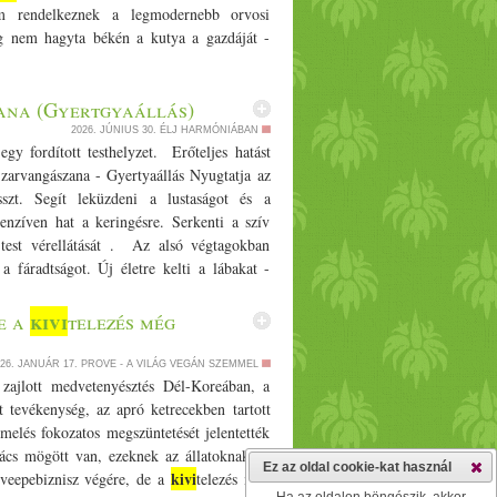
m rendelkeznek a legmodernebb orvosi
g nem hagyta békén a kutya a gazdáját -
zana (Gyertgyaállás)
2026. JÚNIUS 30.
ÉLJ HARMÓNIÁBAN
gy fordított testhelyzet. Erőteljes hatást
zarvangászana - Gyertyaállás Nyugtatja az
esszt. Segít leküzdeni a lustaságot és a
ntenzíven hat a keringésre. Serkenti a szív
 test vérellátását . Az alsó végtagokban
a fáradtságot. Új életre kelti a lábakat -
 a torok vérellátását erőteljesen növeli.
letére. Kedvezően hat az emésztésre is, a
kivi
e a
telezés még
i, harmonizálja a hormonok működését is.
y alul műödés esetén fantsztikus gyakorlat.
26. JANUÁR 17.
PROVE - A VILÁG VEGÁN SZEMMEL
i működésre is - impotencinál, meddőségnék
 zajlott medvetenyésztés Dél-Koreában, a
ezáltal serkenti az emésztést, megszüteti a
 tevékenység, az apró ketrecekben tartott
ású aranyér esetén is. Javítja a testtartást.
elés fokozatos megszüntetését jelentették
is. Segít a gerincedet rugalmassan tartani.
cs mögött van, ezeknek az állatoknak az
Ez az oldal cookie-kat használ
gzést és mert ha van a hörgőkben lerakódott
kivi
veepebiznisz végére, de a
telezés még