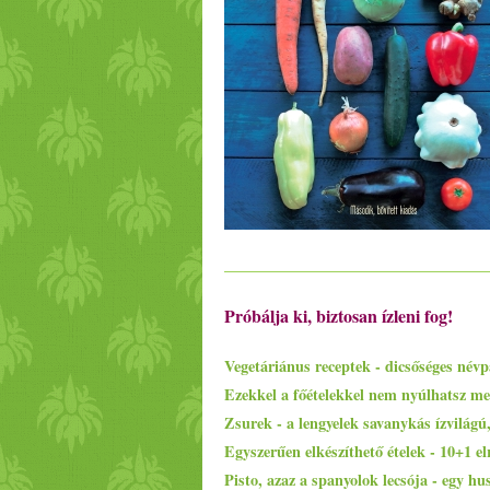
Próbálja ki, biztosan ízleni fog!
Vegetáriánus receptek - dicsőséges névp