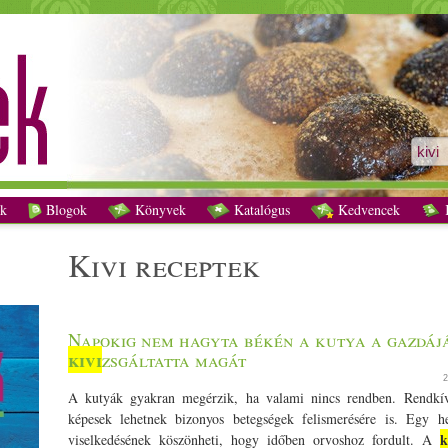
kivi receptek - Vegetáriánus receptek
k
Blogok
Könyvek
Katalógus
Kedvencek
K
kivi receptek
Napokig nem hagyta békén a kutya a gazdájá
kivi
zsgáltatta magát
2
A kutyák gyakran megérzik, ha valami nincs rendben. Rendkív
képesek lehetnek bizonyos betegségek felismerésére is. Egy h
k
viselkedésének köszönheti, hogy időben orvoshoz fordult. A