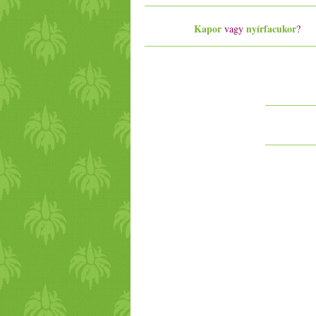
Kapor
nyírfacukor
vagy
?