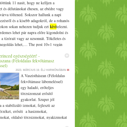
öttünk 11 nasit, hogy ne kelljen a
et és délutánokat éhesen, az ebédre vagy
várva töltened. Sokszor hallunk a napi
kezésről és a kisebb adagokról, de a rohanós
kivi
okon sokan nehezen tudjuk ezt
telezni.
rdemes lehet pár napra előre kigondolni és
i a tízórait vagy az uzsonnát. Tökéletes és
megoldás lehet,… The post 10+1 vegán
gy kis energiára van szükséged appeared
rinced egészségéért! -
rove.hu.
ászana (Féloldalas fekvőtámasz
sel)
2023. MÁRCIUS 19.
ÉLJ HARMÓNIÁBAN
A Vaszisthászan (Féloldalas
fekvőtámasz lábemeléssel)
egy haladó, erőteljes
törzsizomzat erősítő
gyakorlat. Szuper jól
a a stabilizáló izmokat, fejleszti az
rzéket, erősíti a hasizmokat,
mokat, oldalsó törzsizmokat, nyakizmokat
a kar izomzatát és a váll stabilitását