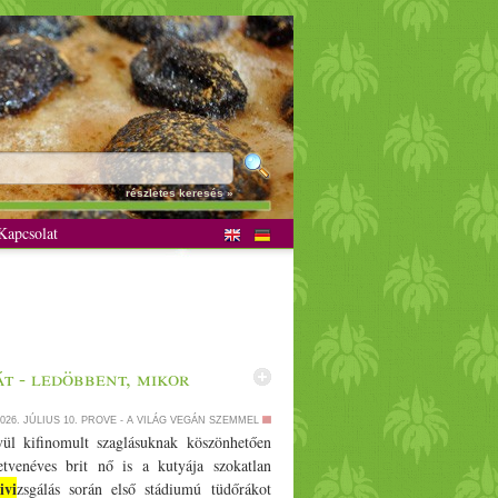
részletes keresés »
apcsolat
t - ledöbbent, mikor
026. JÚLIUS 10.
PROVE - A VILÁG VEGÁN SZEMMEL
ül kifinomult szaglásuknak köszönhetően
etvenéves brit nő is a kutyája szokatlan
ivi
zsgálás során első stádiumú tüdőrákot