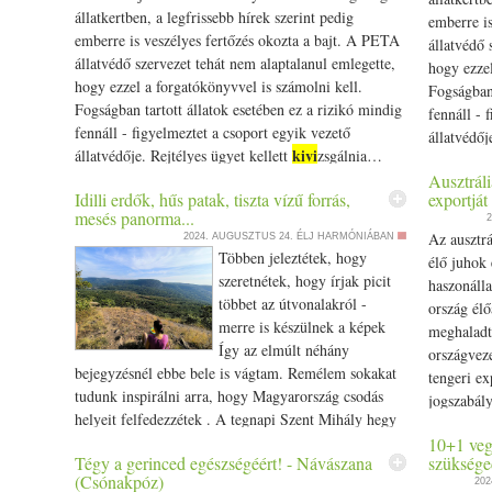
állatkertben, a legfrissebb hírek szerint pedig
emberre is
emberre is veszélyes fertőzés okozta a bajt. A PETA
állatvédő 
állatvédő szervezet tehát nem alaptalanul emlegette,
hogy ezzel
hogy ezzel a forgatókönyvvel is számolni kell.
Fogságban 
Fogságban tartott állatok esetében ez a rizikó mindig
fennáll - 
fennáll - figyelmeztet a csoport egyik vezető
állatvédőj
kivi
állatvédője. Rejtélyes ügyet kellett
zsgálnia…
The post E
The post Emberre is veszélyes fertőzés miatt halt
Ausztráli
meg több m
Idilli erdők, hűs patak, tiszta vízű forrás,
exportját
meg több majom egy állatkertben appeared first on
Prove.hu.
mesés panorma...
2
Prove.hu.
Az ausztrá
2024. AUGUSZTUS 24.
ÉLJ HARMÓNIÁBAN
Többen jeleztétek, hogy
élő juhok 
szeretnétek, hogy írjak picit
haszonálla
többet az útvonalakról -
ország élő
merre is készülnek a képek
meghaladta
Így az elmúlt néhány
országveze
bejegyzésnél ebbe bele is vágtam. Remélem sokakat
tengeri ex
tudunk inspirálni arra, hogy Magyarország csodás
jogszabály
helyeit felfedezzétek . A tegnapi Szent Mihály hegy
Ausztrália
után, ma újra a Pilisben és a Visegrádi hegységben .
10+1 vegá
appeared f
Tégy a gerinced egészségéért! - Návászana
szüksége
A mai túra tervezésnél a Pilis számomra néhány
(Csónakpóz)
202
kedves pontját szerettük volna bejárni - van olyan