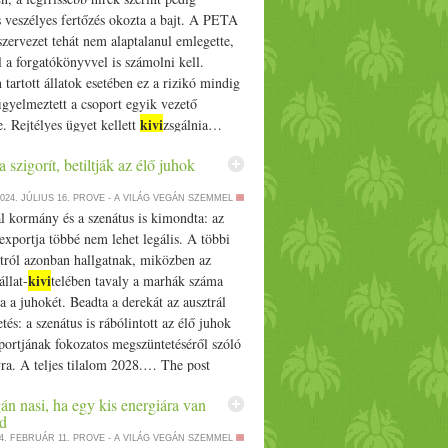
 veszélyes fertőzés okozta a bajt. A PETA
szervezet tehát nem alaptalanul emlegette,
 a forgatókönyvvel is számolni kell.
tartott állatok esetében ez a rizikó mindig
figyelmeztett a csoport egyik vezető
kivi
e. Rejtélyes ügyet kellett
zsgálnia…
mberre is veszélyes fertőzés miatt halt
a szigorít, betiltják az élő juhok
ajom is egy állatkertben appeared first on
024. JÚLIUS 16.
PROVE - A VILÁG VEGÁN SZEMMEL
l kormány és a szenátus is kimondta: az
exportja többé nem lehet legális. A többi
tról azonban hallgatnak, miközben az
kivi
állat-
telében tavaly a marhák száma
 a juhokét. Beadta a derekát az ausztrál
tés: a szenátus is rábólintott az élő juhok
portjának fokozatos megszüntetéséről szóló
ra. A teljes tilalom 2028.… The post
 szigorít, betiltják az élő juhok exportját
n nasi, ha egy kis energiára van
irst on Prove.hu.
d
4. FEBRUÁR 11.
PROVE - A VILÁG VEGÁN SZEMMEL