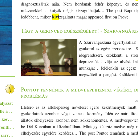
diagnosztizáltak nála. Nem hordanak fehér köpenyt, és ne
műszerekkel, a kutyák mégis kiszagolhatják… The post Napoki
kivi
ledöbbent, mikor
zsgáltatta magát appeared first on Prove.
Tégy a gerinced egészségéért! - Szarvangás
A Szarvangászana (gyertyaállás) e
gyakorol az egész szervezetre. S
idegrendszert, csökkenti a str
depressziót. Javítja az alvást. I
munkáját , felélénkíti az egész
megszüteti a pangást. Csökkenti 
nagyon jó ödémásodás, viszerresség esetén is. A fej, a nyak és
Aktívabbá teszi az agy működését és kedvezően hat a torok terü
Pontot tennének a medveepebiznisz végére, d
légzőszervrendszerre, a hormon és mirigyrendszerre is. Serkent
problémás
Stimulálja a pajzsmirigyet, és az agyalapimirigyet is. Pajzsmirig
20
ályázat
Energetizálja a nemi szerveket. Kedvezően hat a férfi és női nem
Életerő és az állóképesség növelését ígérő készítmények miatt
Ezekkel a főételekkel nem nyúlhatsz mellé a hőségben - 5+1 kánikularecept
is segítő hatűsú. Stimulálja a beleket, gyomrot, belső szerveket, 
gyakorlatnak azonban véget vetne a kormány. Idén ez már tiltott
Zsurek - a lengyelek savanykás ízvilágú, kovászos levese
székrekedést és csökkenti a bélrendszeri gyulladásokat. Jótékony hat
állatok elhelyezése azonban nem zökkenőmentes. A medveepe-term
Erősíti a stabilizáló izmokat, hasizmokat, a hátat és a vállövet 
Egyszerűen elkészíthető ételek - 10+1 elronthatatlan recept kezdő konyhatündéreknek
be Dél-Koreában a közelmúltban. Mintegy kétszáz medve még rá
Jótékony hatással van a tüdőre. Részben mert aktivizálja a hasi lé
elhelyezése egyelőre kérdéses… The post Pontot tennének a med
Pisto, azaz a spanyolok lecsója - egy huszárvágással tesszük laktatóbbá