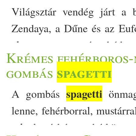
Világsztár vendég járt a 
Zendaya, a Dűne és az Eufó
el egy nyers vegán ebédet.
Krémes fehérboros-
spagetti
cukkini
re esett a 
spagetti
gombás
hanem teljes mértékben növé
spagetti
A gombás
önmagá
nyárban nemcsak a kam
lenne, fehérborral, mustárra
étteremben is feltűnt. A… 
a legkevésbé sem hétköznap
étteremben ebédelt Zendaya 