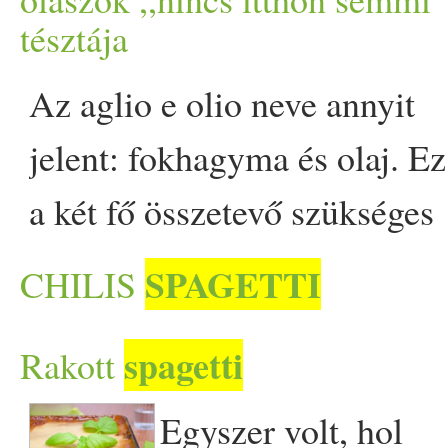
Gergely főpolgármester l
tésztája
eredmény még őt is megdö
Az aglio e olio neve annyit
megmondani,… The post Ka
jelent: fokhagyma és olaj. Ez
Budapest a húsmentesség
a két fő összetevő szükséges
Prove.hu.
ugyanis az egyik
SPAGETTI
CHILIS
legegyszerűbb, de egyben
spagetti
Rakott
legnagyszerűbb olasz
tésztaételhez. Ez az étel
Egyszer volt, hol