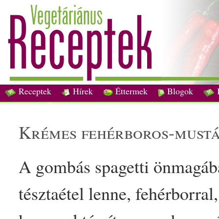
Receptek
Hírek
Éttermek
Blogok
krémes
fehér
bor
os-
must
A gombás
spagetti
ön
mag
áb
tészta
étel lenne, fehér
bor
ral