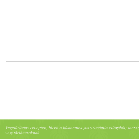
Vegetáriánus receptek, hírek a húsmentes gasztronómia világából; messze 
vegetáriánusoknak.