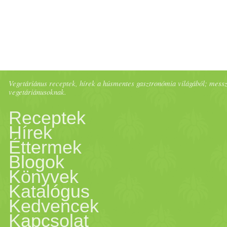
Vegetáriánus receptek, hírek a húsmentes gasztronómia világából; messze 
vegetáriánusoknak.
Receptek
Hírek
Éttermek
Blogok
Könyvek
Katalógus
Kedvencek
Kapcsolat