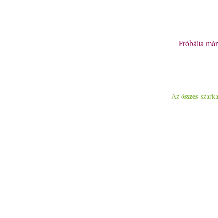
Próbálta má
összes
Az
'szarka