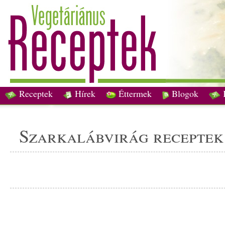
Receptek
Hírek
Éttermek
Blogok
szarkalábvirág receptek