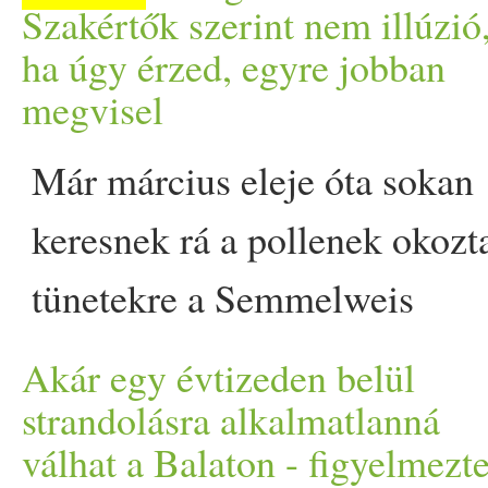
gazdag, selymes állagot
Szakértők szerint nem illúzió
ha úgy érzed, egyre jobban
hozza, amit a hagyományos
megvisel
receptekben a vaj és a tejszín
Már március eleje óta sokan
ad - miközben a fogás
keresnek rá a pollenek okozt
tavaszi
as és könnyű marad.
tünetekre a Semmelweis
Így készül a spárgás
Egyetem tünetellenőrző
burgonyarizottó. Tejszín és
Akár egy évtizeden belül
alkalmazásban. Ez pedig ne
strandolásra alkalmatlanná
vaj nélkül is lehet krémes,
válhat a Balaton - figyelmezte
véletlen: szakértők is