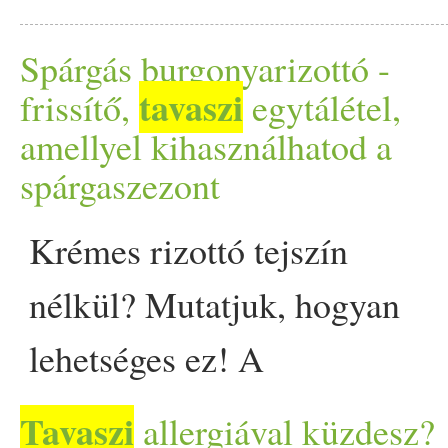
zöldségek és gyümölcsök - f
ugyanakkor okozhat ilyen
on Prove.
Spárgás burgonyarizottó -
tavaszi
években ráadásul egyre több
frissítő,
egytálétel,
amellyel kihasználhatod a
tavaszi
tüneteik nem puszt
spárgaszezont
tavaszi
Késő
sétáink boss
Krémes rizottó tejszín
részben indokolatlanul átkoz
nélkül? Mutatjuk, hogyan
lehetséges ez! A
fehérbabszósz pontosan azt a
Tavaszi
allergiával küzdesz?