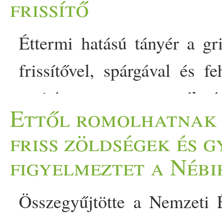
frissítő
Éttermi hatású tányér a gr
frissítővel, spárgával és fe
szejtán pont ezt az élmé
Ettől romolhatnak
miközben mutatós fogás,
friss zöldségek és 
elkészítése. Egyszerre játéko
figyelmeztet a Nébi
kissé füstös jegyek kever
Összegyűjtötte a Nemzeti É
ropogós spárga és a szamó