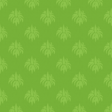
tudatos-taplalkozas Jó
étvágyat kívánok:) szeretette
KAti #tisztítókúra #tavasz
#recept #gluténmentes
#édesség #muffin #vegán
#vegetáriánus #tojásmentes
#éljharmóniában
#tisztítóétrend