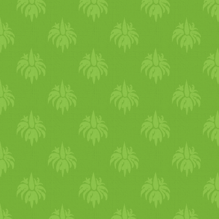
jelentkzés: https:/­­/­­
www.eljharmoniaban.hu/­­
tisztitas Ha szeretnél az
Egészséges és tudatos
táplálkozásról többet tudni,
szeretettel várlak Egészséges
táplálkozás és
főzőtanfolyamomra. https:/­­/­
www.eljharmoniaban.hu/­­