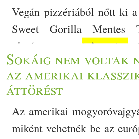
Vegán pizzériából nőtt ki 
Sweet Gorilla Mentes T
tejmentes
gluténmentes,
és
Sokáig nem voltak 
vállalkozás számára nem 
az amerikai klasszik
Attila cégvezető már 2012 ó
áttörést
büszkeség számára, hogy 
Az amerikai mogyoróvajgyár
vendéglátóhely kínálatáb
miként vehetnék be az európ
post Pizzériaként indult,