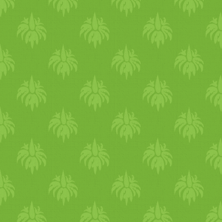
Hozzávalók a csokis tetejéhe
- 10 dkg étcsoki (vegán) - pá
csepp olaj Vízgőz felett
megolvasztjuk a darabokra
tört csokit és hogy még
folyékonyabb legyen, pár
csepp olajat csepegtetünk
bele.