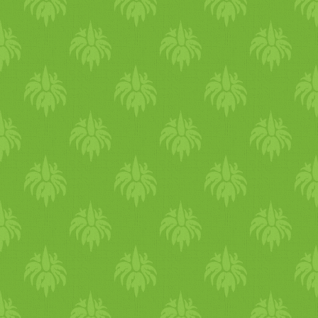
Amikor már kezd a krém
habbá verődni,
hozzácsurgatjuk a nem forró
olvasztott csokit vagy a kaka
port. Másik megoldás, hogy 
tejszínt először kikeverjük az
olvasztott csokival majd
alaposan lehűtjük és utána
verjük csokis habbá.