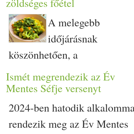
kritika azokat a vegánoka
zöldséges főétel
egyéb állati eredetű összet
A melegebb
Vegán ,,túrós csusza ropogó
időjárásnak
first on Prove.hu.
köszönhetően, a
zöldségszezon idén előbb
Ismét megrendezik az Év
kezdődött:) A Bio piacról a
Mentes Séfje versenyt
férjem tegnap megannyi
2024-ben hatodik alkalomma
ízletes, finom, friss, hazai
rendezik meg az Év Mentes