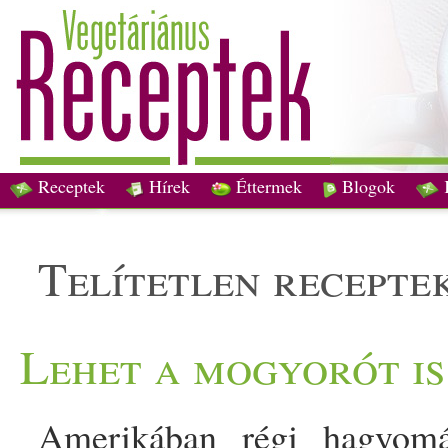
Receptek
Hírek
Éttermek
Blogok
telítetlen recepte
Lehet a mogyorót is
Amerikában régi hagyomá