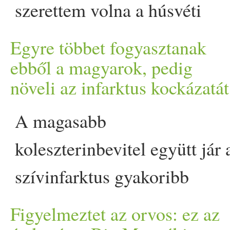
szerettem volna a húsvéti
jelent lemondást. A palacsint
asztalt egyszerre
Egyre többet fogyasztanak
generációkon átívelő
hagyományőrzővé és mégis
ebből a magyarok, pedig
kedvenc, és mindig képes új
növeli az infarktus kockázatát
frissé, könnyeddé tenni.
arcát mutatni. Ez a vegán,
Ebben a kis gyűjteményben
A magasabb
gluténmentes változat
olyan fogásokat találsz,
koleszterinbevitel együtt jár 
bizonyítja, hogy a klasszikus
amelyekben a tavasz legszeb
szívinfarktus gyakoribb
fogásokról sem kell
alapanyagai találkoznak a
előfordulásával - derül ki eg
Figyelmeztet az orvos: ez az
lemondani - akkor sem, ha