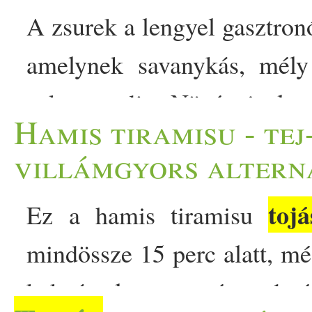
A zsurek a lengyel gasztron
amelynek savanykás, mély 
zakwas adja. Növényi ala
Hamis tiramisu - tej
tojás
kolbász és a
helyett 
villámgyors altern
babbal készítjük. A lengyel
tojá
Ez a hamis tiramisu
a zsurek (żurek) első kós
mindössze 15 perc alatt, mé
Miután azonban mi, magyar
kakaós lesz a végeredmén
- a lengyelek savanykás íz