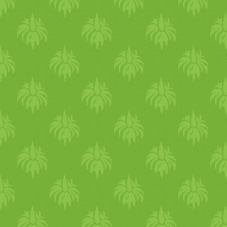
a narancslével. Ha túl sűrű,
adhatunk hozzá még tejszínt.
A krémet habzsákba töltjük,
és a muffinok tetejére
nyomjuk. Díszíthetjük ízlés
szerint, például
cukorgyönggyel.