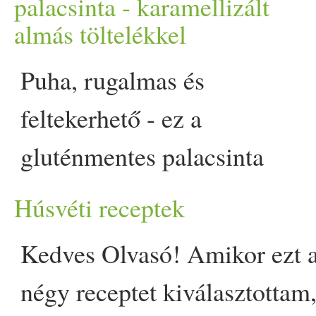
azonban nem ünnepelnek: 
palacsinta - karamellizált
almás töltelékkel
tojás
hulladék már a talajv
Puha, rugalmas és
üzem fejfájást okozó bűzéb
feltekerhető - ez a
immár nyolc éve appeared fi
gluténmentes palacsinta
karamellizált almás
Húsvéti receptek
töltelékkel bizonyítja: az
Kedves Olvasó! Amikor ezt 
érzékenység vagy éppen a
négy receptet kiválasztottam
tudatos étkezés nem feltétlen