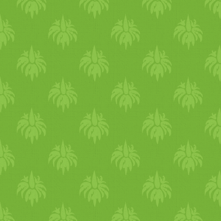
percig sütjük. Tűpróbával
ellenőrizzük, hogy átsült-e.
Amikor kivesszük a sütőből,
10 percig a formában hagyju
hűlni, így könnyebb kiszedni
a muffinokat. Amíg a
muffinok hűlnek, elkészítjük
a krémet. Kikeverjük a
mascarponét a porcukorral é