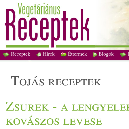
Receptek
Hírek
Éttermek
Blogok
tojás receptek
Zsurek - a lengyele
kovászos levese