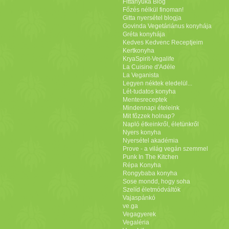
Fittanyuka Blog
Főzés nélkül finoman!
Gitta nyersétel blogja
Govinda Vegetáriánus konyhája
Gréta konyhája
Kedves Kedvenc Receptjeim
Kertkonyha
KryaSpirit-Vegalife
La Cuisine d'Adéle
La Veganista
Legyen néktek eledelül...
Lét-tudatos konyha
Mentesreceptek
Mindennapi ételeink
Mit főzzek holnap?
Napló étkeinkről, életünkről
Nyers konyha
Nyersétel akadémia
Prove - a világ vegán szemmel
Punk In The Kitchen
Répa Konyha
Rongybaba konyha
Sose mondd, hogy soha
Szelíd életmódváltók
Vajaspánkó
ve.ga
Vegagyerek
Vegaléria