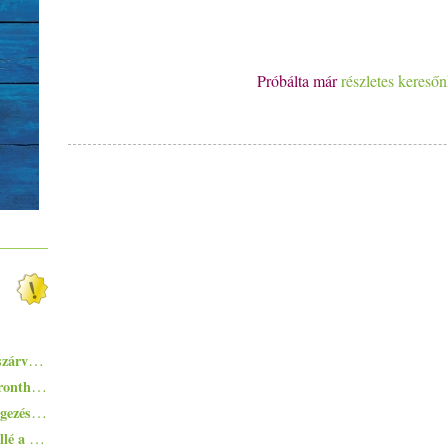
Próbálta már
részletes kereső
Pisto, azaz a spanyolok lecsója - egy huszárvágással tesszük laktatóbbá
Egyszerűen elkészíthető ételek - 10+1 elronthatatlan recept kezdő konyhatündéreknek
Tiramisugolyó - az olasz klasszikus rétegezés nélkül, falatnyi verzióban
Ezekkel a főételekkel nem nyúlhatsz mellé a hőségben - 5+1 kánikularecept