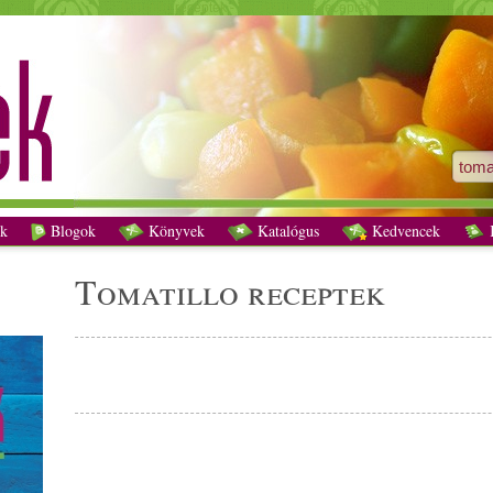
tomatillo receptek - Vegetáriánus receptek
k
Blogok
Könyvek
Katalógus
Kedvencek
K
tomatillo receptek