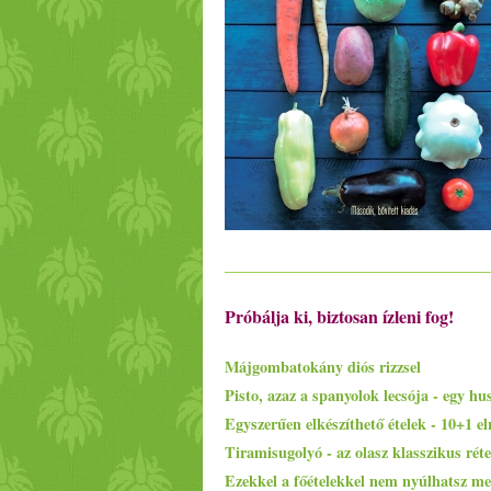
Próbálja ki, biztosan ízleni fog!
Májgombatokány diós rizzsel