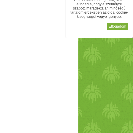
Ha az oldalon böngészik, akkor
elfogadja, hogy a személyre
szabott, maradéktalan minőségű
tartalom érdekében az oldal cookie-
k segítségét vegye igénybe.
Elfogadom