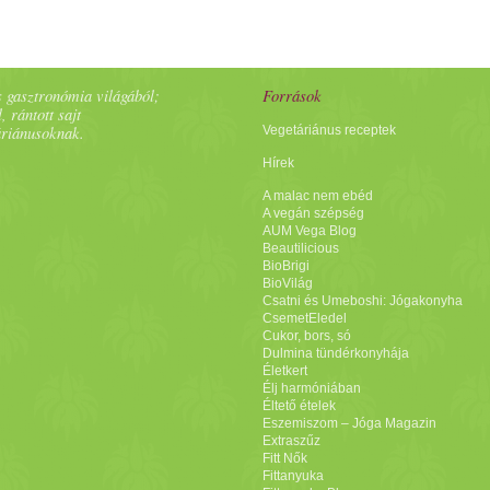
 gasztronómia világából;
Források
, rántott sajt
áriánusoknak.
Vegetáriánus receptek
Hírek
A malac nem ebéd
A vegán szépség
AUM Vega Blog
Beautilicious
BioBrigi
BioVilág
Csatni és Umeboshi: Jógakonyha
CsemetEledel
Cukor, bors, só
Dulmina tündérkonyhája
Életkert
Élj harmóniában
Éltető ételek
Eszemiszom – Jóga Magazin
Extraszűz
Fitt Nők
Fittanyuka