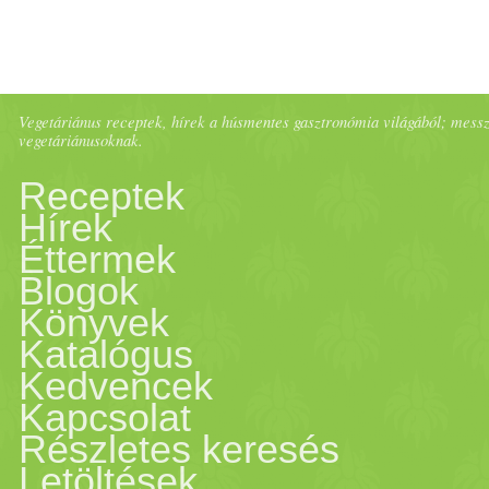
Vegetáriánus receptek, hírek a húsmentes gasztronómia világából; messze 
vegetáriánusoknak.
Receptek
Hírek
Éttermek
Blogok
Könyvek
Katalógus
Kedvencek
Kapcsolat
Részletes keresés
Letöltések