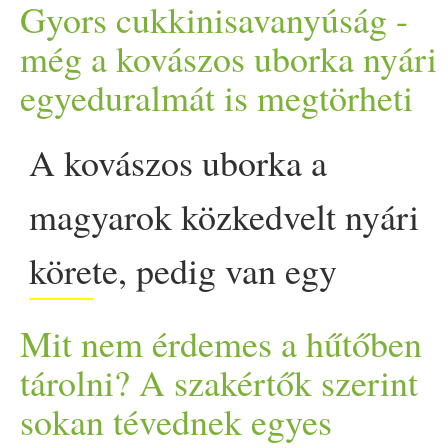
gyümölcsöket és pékárut
Gyors cukkinisavanyúság -
háztartásában évente átla
még a kovászos uborka nyári
egyeduralmát is megtörheti
hulladék keletkezik, ami 
A kovászos uborka a
tonnát jelent. Ugyanakkor
magyarok közkedvelt nyári
Fejenként 21 kiló étel l
körete, pedig van egy
kukájában - javarészt banáli
zöld
ség, amely ugyanolyan
Mit nem érdemes a hűtőben
könnyedén, sőt még
tárolni? A szakértők szerint
sokan tévednek egyes
gyorsabban varázsolható