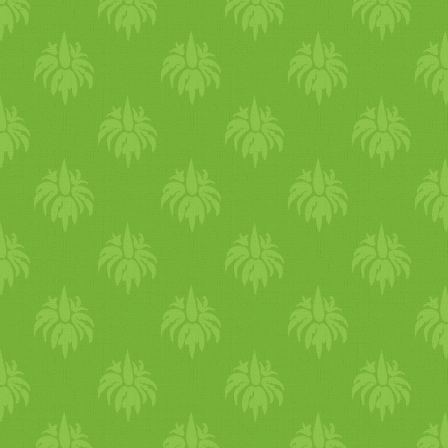
cukrot, majd sózzuk és
borsozzuk. A lángot a lehető
legkisebbre vesszük.
Állítólag a hagyományos
pisto-nak csak épphogy
bugyognia szabad. Fedő
nélkül, lassú tűzön főzzük
úgy 40 percig, amíg szépen