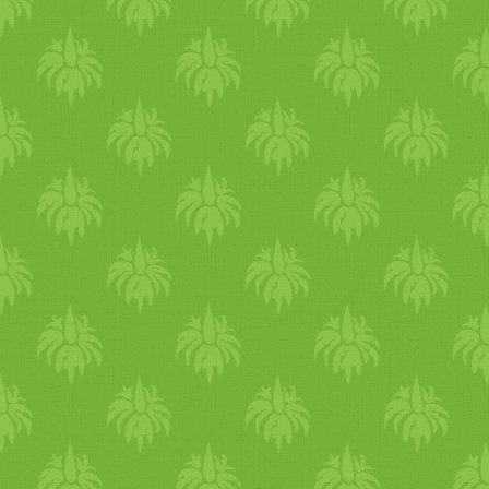
vagy jó minőségű fetát,
esetleg krémfehér sajtot.