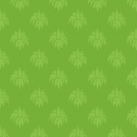
besűrűsödik és összeáll
krémesre. Tipp a tálaláshoz
Melegen vagy
szobahőmérsékleten az igazi
Kínáljunk mellé ropogós héj
kovászos kenyeret, és
morzsolhatunk a
tetejére érlelt manchego sajto