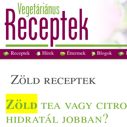
Receptek
Hírek
Éttermek
Blogok
zöld receptek
Zöld
tea vagy citro
hidratál jobban?