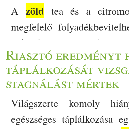
zöld
A
tea és a citromos
megfelelő folyadékbevitel
más hasznos növényi veg
Riasztó eredményt 
Természetesen egyik ital
táplálkozását vizsg
fogyasztásuk támogathatja
stagnálást mértek
természetes védekező foly
Világszerte komoly hiá
melyiket érdemes választa
egészséges táplálkozása e
minél hatékonyabb hidrat