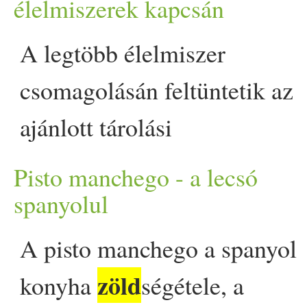
élelmiszerek kapcsán
roppanós savanyúsággá: a
A legtöbb élelmiszer
cukkini. Elkészítés után
csomagolásán feltüntetik az
elegendő lehet mindössze 24
ajánlott tárolási
óra hűtős pihentetés, és már
körülményeket, a piacon
ekkor is fogyasztható. Nyáro
Pisto manchego - a lecsó
zöld
vásárolt
ségek és
spanyolul
a kovászos uborka szinte
gyümölcsök esetében
minden asztalon ott van, de a
A pisto manchego a spanyol
ellenben már nem ilyen
zöld
cukkini is megérdemli a
konyha
ségétele, a