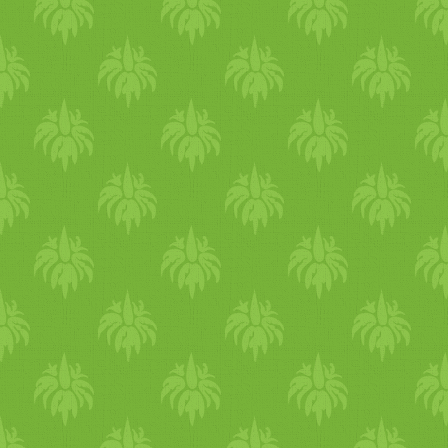
dinszteljük az olajon). Kis
lángon, időnként megkeverve
körülbelül 3-4 percig pirítju
a paprikákat, majd
hozzáadjuk a cukkinit is,
további 3-4 percig pirítjuk.
Megszórjuk pirospaprikával,
átforgatjuk és ráöntjük a
paradicsomot. Hozzáadjuk a