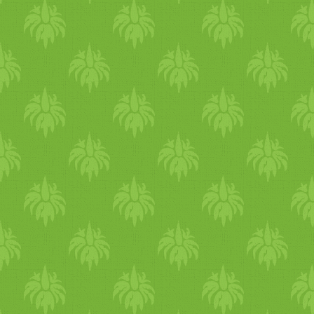
megtekinthetők a munkáim,
illetve szoktam vásározni is,
és készül a webshoppal
egybekötött honlapom is.
Sára elérhetőségei: –
Botanika Facebook –
Botanika Instagram –
CikkCakk Stúdió Facebook