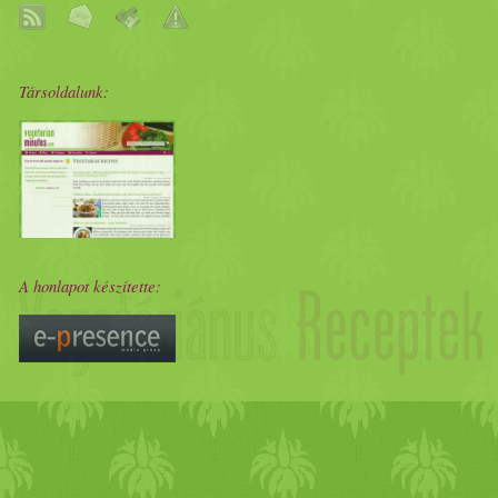
Társoldalunk:
A honlapot készítette: