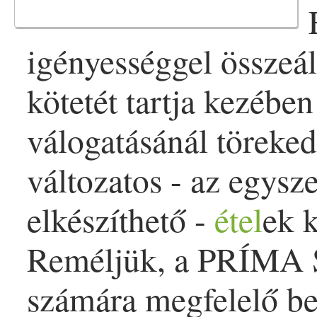
igényességgel összeál
kötetét tartja kezébe
válogatásánál töreked
változatos - az egysz
elkészíthető -
étel
ek 
Reméljük, a PRÍMA
számára megfelelő be