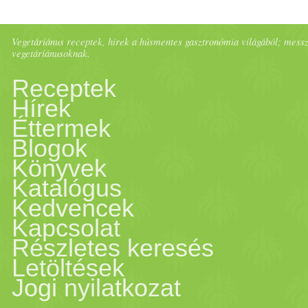
Vegetáriánus receptek, hírek a húsmentes gasztronómia világából; messze 
vegetáriánusoknak.
Receptek
Hírek
Éttermek
Blogok
Könyvek
Katalógus
Kedvencek
Kapcsolat
Részletes keresés
Letöltések
Jogi nyilatkozat