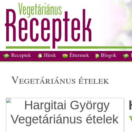
Receptek
Hírek
Éttermek
Blogok
vegetáriánus ételek