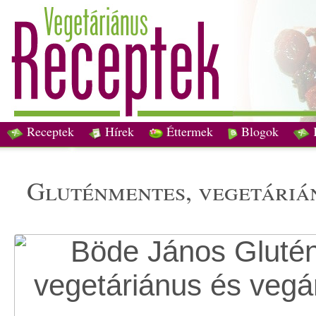
Receptek
Hírek
Éttermek
Blogok
gluténmentes, vegetáriá