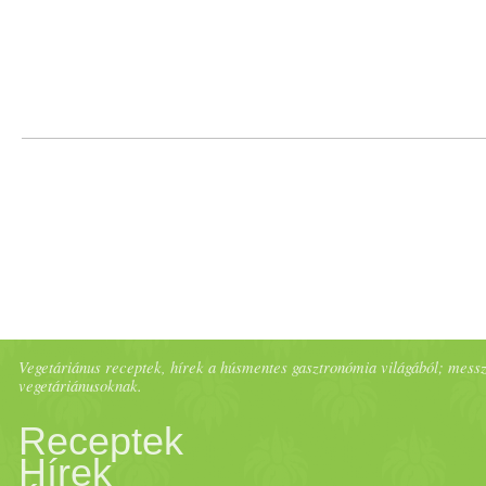
Vegetáriánus receptek, hírek a húsmentes gasztronómia világából; messze 
vegetáriánusoknak.
Receptek
Hírek