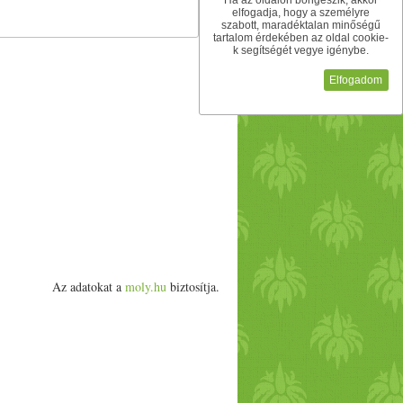
Ha az oldalon böngészik, akkor
elfogadja, hogy a személyre
szabott, maradéktalan minőségű
tartalom érdekében az oldal cookie-
k segítségét vegye igénybe.
Elfogadom
Az adatokat a
moly.hu
biztosítja.