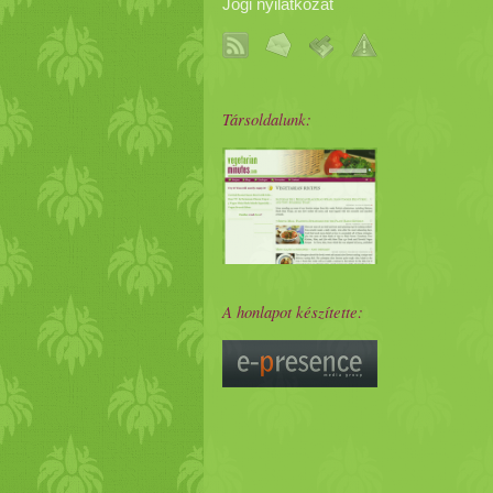
Jogi nyilatkozat
Társoldalunk:
A honlapot készítette: