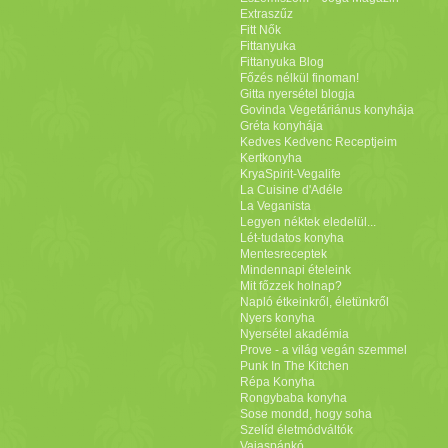
Extraszűz
Fitt Nők
Fittanyuka
Fittanyuka Blog
Főzés nélkül finoman!
Gitta nyersétel blogja
Govinda Vegetáriánus konyhája
Gréta konyhája
Kedves Kedvenc Receptjeim
Kertkonyha
KryaSpirit-Vegalife
La Cuisine d'Adéle
La Veganista
Legyen néktek eledelül...
Lét-tudatos konyha
Mentesreceptek
Mindennapi ételeink
Mit főzzek holnap?
Napló étkeinkről, életünkről
Nyers konyha
Nyersétel akadémia
Prove - a világ vegán szemmel
Punk In The Kitchen
Répa Konyha
Rongybaba konyha
Sose mondd, hogy soha
Szelíd életmódváltók
Vajaspánkó