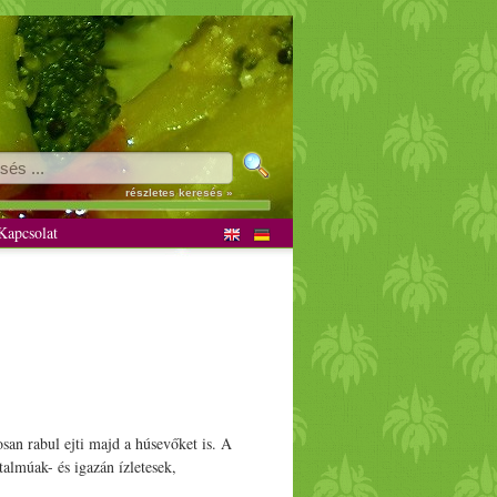
k
részletes keresés »
apcsolat
an rabul ejti majd a húsevőket is. A
talmúak- és igazán ízletesek,