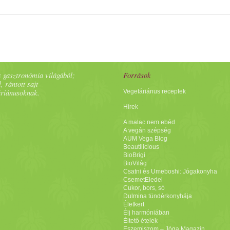
 gasztronómia világából;
Források
, rántott sajt
áriánusoknak.
Vegetáriánus receptek
Hírek
A malac nem ebéd
A vegán szépség
AUM Vega Blog
Beautilicious
BioBrigi
BioVilág
Csatni és Umeboshi: Jógakonyha
CsemetEledel
Cukor, bors, só
Dulmina tündérkonyhája
Életkert
Élj harmóniában
Éltető ételek
Eszemiszom – Jóga Magazin