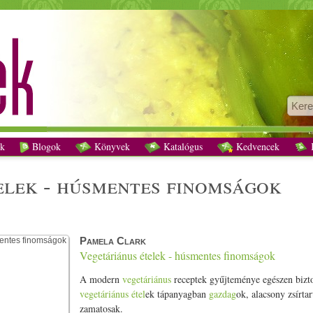
Pamela Clark Vegetáriánus ételek - húsmentes finomságok - Vegetáriánus recepte
k
Blogok
Könyvek
Katalógus
Kedvencek
K
telek - húsmentes finomságok
Pamela Clark
Vegetáriánus ételek - húsmentes finomságok
A modern
vegetáriánus
receptek gyűjteménye egészen biztos
vegetáriánus
étel
ek tápanyagban
gazdag
ok, alacsony zsírtar
zamatosak.