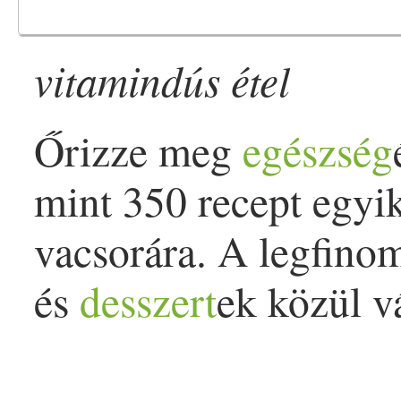
vitamindús étel
Őrizze meg
egészség
mint 350 recept egyi
vacsorára. A legfin
és
desszert
ek közül v