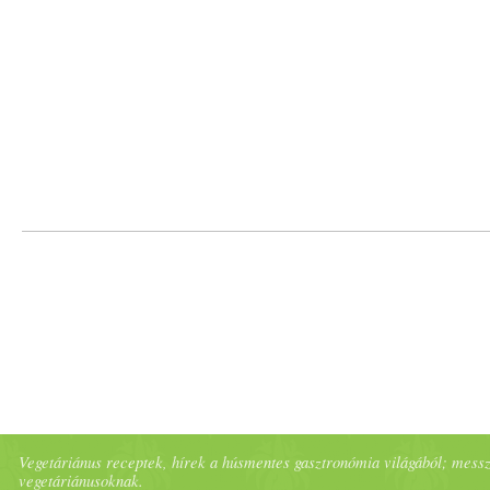
Vegetáriánus receptek, hírek a húsmentes gasztronómia világából; messze 
vegetáriánusoknak.