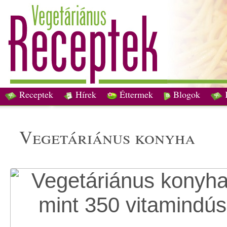
Receptek
Hírek
Éttermek
Blogok
vegetáriánus konyha