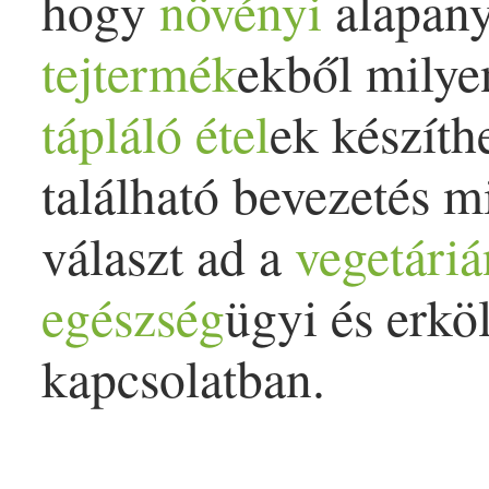
hogy
növényi
alapany
tejtermék
ekből milyen
tápláló
étel
ek készíth
található bevezetés m
választ ad a
vegetári
egészség
ügyi és erkö
kapcsolatban.