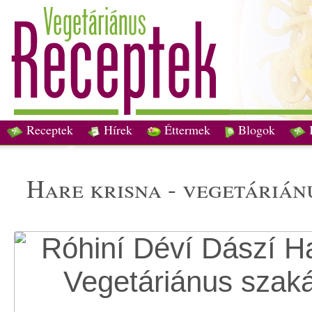
Receptek
Hírek
Éttermek
Blogok
hare krisna - vegetáriá