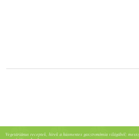
Vegetáriánus receptek, hírek a húsmentes gasztronómia világából; messze 