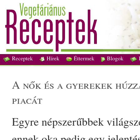
Receptek
Hírek
Éttermek
Blogok
a nők és a
gyerek
ek húzz
piac
át
Egyre népszerűbbek világsz
ennek oka pedig egy jelenté