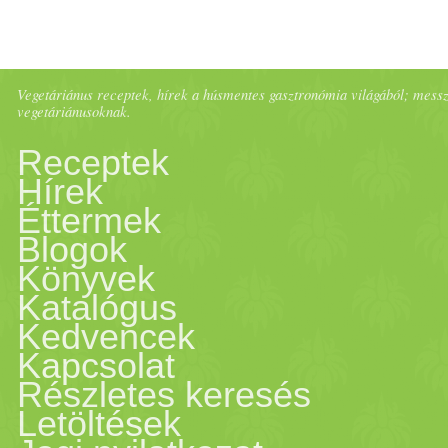
Vegetáriánus receptek, hírek a húsmentes gasztronómia világából; messze 
vegetáriánusoknak.
Receptek
Hírek
Éttermek
Blogok
Könyvek
Katalógus
Kedvencek
Kapcsolat
Részletes keresés
Letöltések