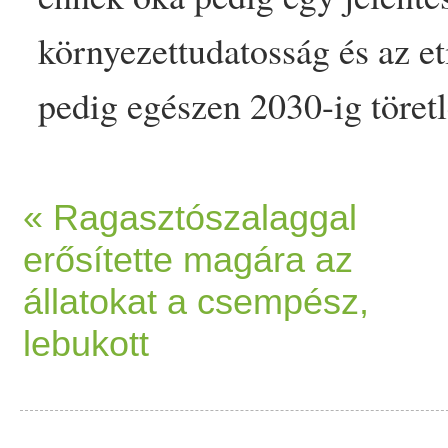
környezettudatosság és az e
pedig egészen 2030-ig töre
globális
piac
a 2030-ra megha
összértéket az Allied Marke
« Ragasztószalaggal
erősítette magára az
jelentése alapján. A vállalat
állatokat a csempész,
összetett… The post A nők 
lebukott
vegán
cipők
piac
át appeared