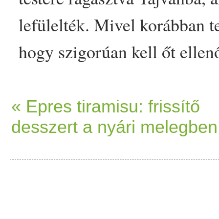
lefülelték. Mivel korábban te
hogy szigorúan kell őt ellen
menti meg, a járványvédelmi
mindegyiküket elaltatják. Tö
« Epres tiramisu: frissítő
desszert a nyári melegben
egy nő, akit a tajvani vámha
Thai
földről… The post Raga
állatokat a csempész, lebuko