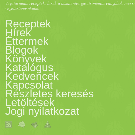
Vegetáriánus receptek, hírek a húsmentes gasztronómia világából; messze 
vegetáriánusoknak.
Receptek
Hírek
Éttermek
Blogok
Könyvek
Katalógus
Kedvencek
Kapcsolat
Részletes keresés
Letöltések
Jogi nyilatkozat