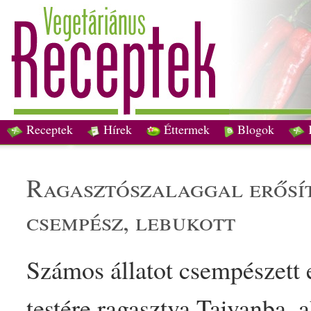
Receptek
Hírek
Éttermek
Blogok
ragasztószalaggal erősí
csempész, lebukott
Számos állatot csempészett e
testére ragasztva Tajvanba, 