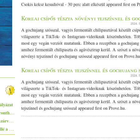
Csokis keksz kesudióval - 30 perc alatt elkészül appeared first on P
Koreai csípős tészta növényi tejszínnel és g
2024.
A gochujang szósszal, vagyis fermentált chilipasztával készült csípő
világszerte a TikTok- és Instagram-videóknak köszönhetően. Töb
most egy vegán verziót mutatunk. Ebben a receptben a gochujang 
amihez fermentált chilipaszta és agávészirup kerül. A szószt a növ
növényi tejszínnel és gochujang szósszal appeared first on Prove.hu
Koreai csípős tészta tejszínnel és gochujang 
2024.
A gochujang szósszal, vagyis fermentált chilipasztával készült csípő
világszerte a TikTok- és Instagram-videóknak köszönhetően. Töb
most egy vegán verziót mutatunk. Ebben a receptben a gochujang 
amihez fermentált chilipaszta és agávészirup kerül. A szószt a növ
ályázat
tejszínnel és gochujang szósszal appeared first on Prove.hu.
Egyszerűen elkészíthető ételek - 10+1 elronthatatlan recept kezdő konyhatündéreknek
Pisto, azaz a spanyolok lecsója - egy huszárvágással tesszük laktatóbbá
Ezekkel a főételekkel nem nyúlhatsz mellé a hőségben - 5+1 kánikularecept