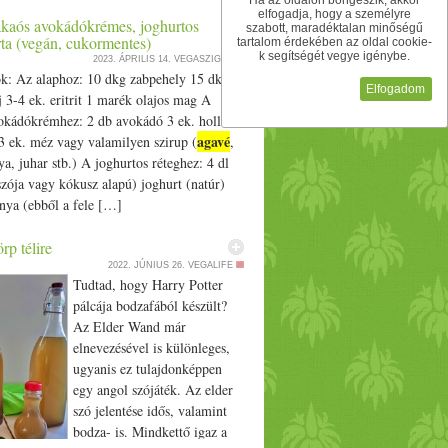
Ha az oldalon böngészik, akkor
elfogadja, hogy a személyre
kaós avokádókrémes, joghurtos
szabott, maradéktalan minőségű
rta (vegán, cukormentes)
tartalom érdekében az oldal cookie-
k segítségét vegye igénybe.
2023. ÁPRILIS 14.
VEGASZIGET
k: Az alaphoz: 10 dkg zabpehely 15 dkg
Elfogadom
 3-4 ek. eritrit 1 marék olajos mag A
okádókrémhez: 2 db avokádó 3 ek. holland
agavé
3 ek. méz vagy valamilyen szirup (
,
lya, juhar stb.) A joghurtos réteghez: 4 dl
zója vagy kókusz alapú) joghurt (natúr)
fonya (ebből a fele […]
p télire
2022. JÚNIUS 26.
VEGALIFE
Tudtad, hogy Harry Potter
pálcája bodzafából készült?
Az Elder Wand már
elnevezésével is különleges,
ugyanis ez tulajdonképpen
egy angol szójáték. Az elder
szó jelentése idős, valamint
bodza- is. Mindkettő igaz a