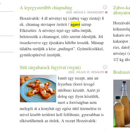
?
A legegyszerűbb chiapuding
Zabos-ka
áfonyato
2023. MÁJUS 5.
VEGASZIGET
Hozzávalók: 4 dl növényi tej (zabtej vagy rizstej) 8
Hozzávaló
agavé
ek. chiamag steviapor /­­eritrit /­­
szirup
kókuszolaj
Elkészítés: A növényi tejet egy tálba öntjük,
kakaós av
beletesszük a chiamagot, ízlés szerint édesítjük. Jól
kakaópor 
összekeverve egy éjszakára hűtőbe tesszük. Másnap
rizs, dato
tálakba szedjük a kész „pudingot”. Gyümölcsökkel,
növényi (s
gymülcspürével ízesítjük.
1/­­2 kg á
Sült sárgabarack fagyival (vegán)
Bodzaször
2022. JÚLIUS 15.
VEGALIFE
Ismét egy recept, ami air
fryerben (forró levegő
sütőben) készült. Azért jó
dolog egy ilyen készülék,
mert a forróságban nem
melegíti át a konyhát egy egész sütő üzemelése és
mivel kisebb területet kell felfűtenie, gyorsabban is
elkészülhetnek az ételek. A recept Hozzávalók:
- Néhány szem sárgabarack - fagyi/­­jégkrém (vegán)