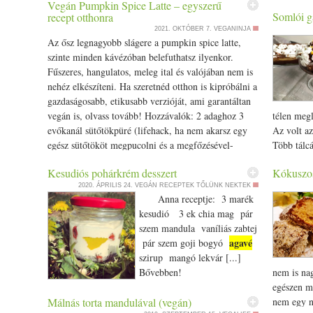
Vegán Pumpkin Spice Latte – egyszerű
- air fryer vagy sütő A sárgabarackokat
Somlói g
recept otthonra
megmossuk, ketté választjuk őket és kb. 15 perc alatt
2021. OKTÓBER 7.
VEGANINJA
enyhén barnás színűre sütjük az air fryerben. Ha
Az ősz legnagyobb slágere a pumpkin spice latte,
sütőben, tepsiben sütjük, nyilván tovább fog tartani.
szinte minden kávézóban belefuthatsz ilyenkor.
készült. T
A megsült barackokat tányérokra tesszük és jégrémet
Fűszeres, hangulatos, meleg ital és valójában nem is
virágzó bo
kanalazunk a tetejükre. Nekem kókuszos vegán
nehéz elkészíteni. Ha szeretnéd otthon is kipróbálni a
és a mai s
jégkrém került rá. Ha a barackokat melegen tálaljuk,
gazdaságosabb, etikusabb verzióját, ami garantáltan
bodzabokro
a jégkrém kissé megolvad a tetején. Gyors és finom
vegán is, olvass tovább! Hozzávalók: 2 adaghoz 3
télen megl
fele már k
élvezetet nyújt. Akiknek ez így nem elég édes,
evőkanál sütőtökpüré (lifehack, ha nem akarsz egy
Az volt az
helyett. H
agavé
megcsurgathatja valamilyen sziruppal (pl.
)
egész sütőtököt megpucolni és a megfőzésével-
Több tálcá
bodzavirág
vagy mézzel.
pürésítésével bajlódni, akkor vehetsz kis üveges
elmúltával
recept, ho
Kesudiós pohárkrém desszert
Kókuszos
sütőtökpürét, amit a bébiételek között találsz. én is
baráti tár
nélkül. A
2020. ÁPRILIS 24.
VEGÁN RECEPTEK TŐLÜNK NEKTEK
ebből készítettem most) 2-3 evőkanál agaveszirup/­­
idejét. Mo
frissen s
Anna receptje: 3 marék
juharszirup (én 3 evőkanál alnatura agaveszirupot
megosszam
vagy datol
kesudió 3 ek chia mag pár
használtam, így elég édes lett az eredmény. ha egyik
Szerintem
gyümölcscu
szem mandula vaníliás zabtej
sincs otthon, akkor kókuszcukorral is kiválthatod) fél
tej, ízben
elrakáshoz
agavé
pár szem goji bogyó
teáskanál fahéj fél teáskanál őrölt gyömbér fél
somlóitól
hozzáadjuk
szirup mangó lekvár [...]
teáskanál őrölt szerecsendió fél teáskanál őrölt
somlóikat
belehelye
Bővebben!
nem is nag
szegfűszeg (de ha van otthon mézeskalács
tapasztal
átkeverjük
egészen má
fűszerkeveréked, az szinte pontosan ezeket
csináltam.
hozzáadjuk
Málnás torta mandulával (vegán)
nem egy na
tartalmazza, mehet belőle 2 teáskanállal a fentiek
hoztam, a
beletesszü