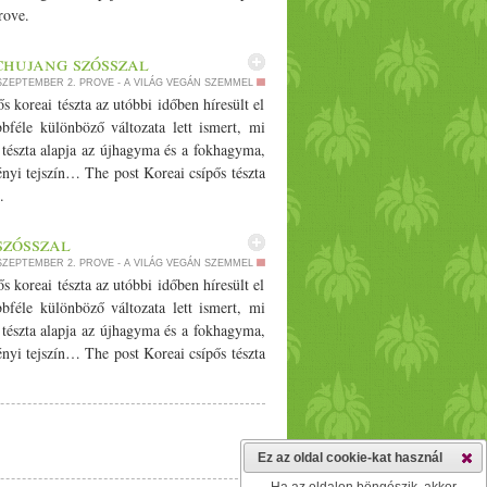
rove.
ochujang szósszal
 SZEPTEMBER 2.
PROVE - A VILÁG VEGÁN SZEMMEL
s koreai tészta az utóbbi időben híresült el
bféle különböző változata lett ismert, mi
tészta alapja az újhagyma és a fokhagyma,
ényi tejszín… The post Koreai csípős tészta
.
szósszal
 SZEPTEMBER 2.
PROVE - A VILÁG VEGÁN SZEMMEL
s koreai tészta az utóbbi időben híresült el
bféle különböző változata lett ismert, mi
tészta alapja az újhagyma és a fokhagyma,
ényi tejszín… The post Koreai csípős tészta
Ez az oldal cookie-kat használ