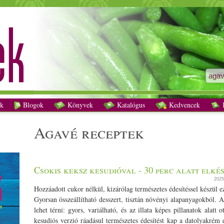
agavé receptek - Vegetáriánus receptek
k
Blogok
Könyvek
Katalógus
Kedvencek
K
agavé receptek
Csokis keksz kesudióval - 30 perc alatt elké
202
Hozzáadott cukor nélkül, kizárólag természetes édesítéssel készül e
Gyorsan összeállítható desszert, tisztán növényi alapanyagokból. 
lehet térni: gyors, variálható, és az illata képes pillanatok alatt
kesudiós verzió ráadásul természetes édesítést kap a datolyakrém