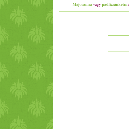
Majoranna
padlizsánkrém
vagy