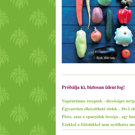
Próbálja ki, biztosan ízleni fog!
Vegetáriánus receptek - dicsőséges névp