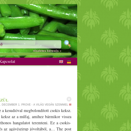
részletes keresés »
apcsolat
szül
5. DECEMBER 1.
PROVE - A VILÁG VEGÁN SZEMMEL
z a kesudióval megbolondított csokis keksz.
A keksz az a műfaj, amihez bármikor vissza
 otthonos hangulatot teremteni. Ez a csokis-
 és az agávészirup jóvoltából, a… The post