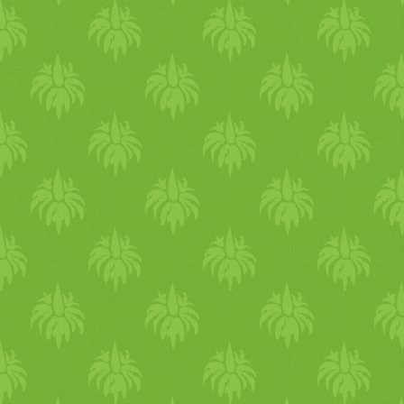
ilyenkor jelez, hogy ELÉG!
folyamat akár hányás, has
támogatni, és segíteni kell
hamarabb megszabaduljon a 
hadd jöjjön ki. Utána sokkal
az emóció . Továbbá min
diétára, készítsünk rizsnyá
répalevet , és sok-sok tisztít