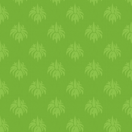
növények rendkívül jól s
béltartalom ürülését, a b
érdemes inni, cukrozatlanu
an
egyik alkotója; de az
rendkívül keserű. Illatok
töltött káposzta illatára g
kerülhetnek párologtatóba, 
az orrunk elé vagy in
szervezetünkbe. Bőrre kenve