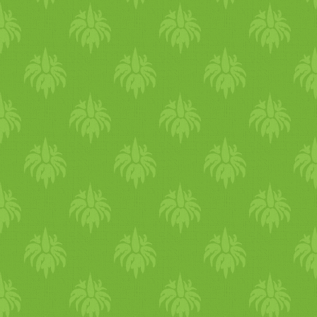
gyomorszájat. Majd tehet
Közben kortyolgass egy 
köményes gyógyteát. Gy
receptje a szódabikarbóna ,
refluxos tüneteket. Tűzolt
távon ugyanúgy nem ajá
savlekötők. Ihatunk lúgos vi
kúraszerúen. Gyomorégés,