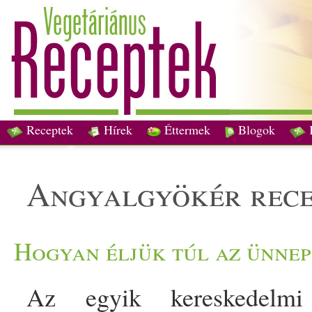
Receptek
Hírek
Éttermek
Blogok
angyalgyökér rec
Hogyan éljük túl az ünne
Az egyik kereskedelm