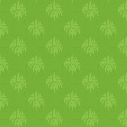
teltségérzés esetén 1-2 dl
illetve refluxos tünetek 
tinktúra is. De a sós víz i
leköti a gyomorsavat. Gyóg
elsőként jelentkező tünet a t
jelentősen csökkenteni tud
hányás, gyomorfájás, hasme
komolyabb problémára ut