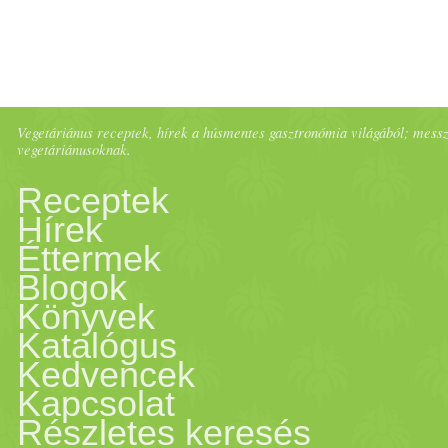
megterheli az epénket, máju
lehet a következménye. Mi
remek epehajtó tulajdonsá
Vegetáriánus receptek, hírek a húsmentes gasztronómia világából; messze 
vegetáriánusoknak.
kellően segíti. De a csípő
Receptek
Hírek
kellően beindítják a gyomor
Éttermek
Blogok
mustár, gyömbér, retek . A 
Könyvek
serkenti az emésztést, j
Katalógus
Kedvencek
tulajdonságú. (Gondolom
Kapcsolat
Részletes keresés