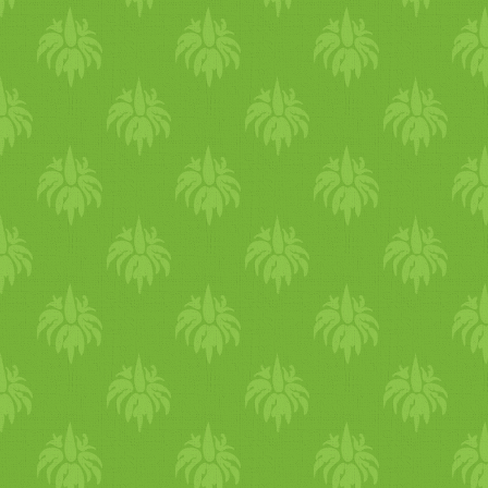
egy sós-illóolajos (láb)f
közül az édeskömény-k
édeskömény olaj remek
párologtathatunk borsmenta
citromfű, gyömbér illóolaja
1 teáskanál bázisolajba 
levendula és kamilla ill
megegyező irányban fin