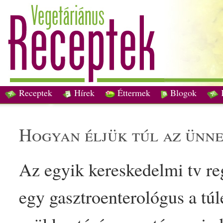
Receptek
Hírek
Éttermek
Blogok
hogyan éljük túl az ünn
Az egyik kereskedelmi tv
re
egy
gasztro
enterológus a túl