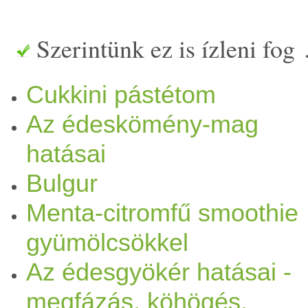
remekül enyhíti a hányingert
Szerintünk ez is ízleni fog
Elmondhatjuk azt, hogy mi
Cukkini pástétom
emésztésre . Akár oregáno,
Az édeskömény-mag
édeskömény
,
tárkony
,
citro
hatásai
a gyógyteánkba. De a
kurk
Bulgur
Menta-citromfű smoothie
fahéj
is serkenti az emésztés
gyümölcsökkel
megterheli az epénket, máju
Az édesgyökér hatásai -
lehet a következménye. Mi
megfázás, köhögés,