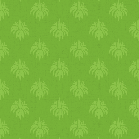
támogatni, és segíteni kell
ham
arab
b megs
zab
aduljon a
hadd jöjjön ki. Utána sokkal
az emóció . Továbbá minden
diétára, készítsünk
rizs
nyáko
répa
levet , és sok-sok tisztít