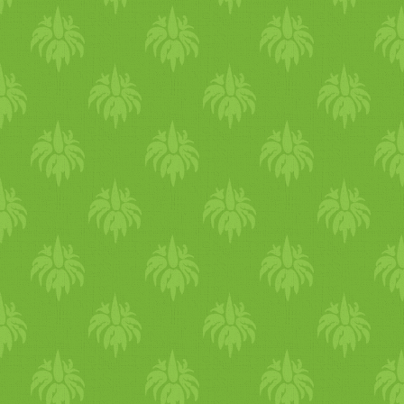
közül az
édeskömény
-
kömé
édeskömény
olaj
remekül eny
párologtathatunk
borsmenta
citromfű
,
gyömbér
illó
olaj
ak
1 teáskanál bázis
olaj
ba csep
levendula
és
kamilla
illó
olaj
megegyező irányban finoman
gyomor
szájat. Majd tehetsz