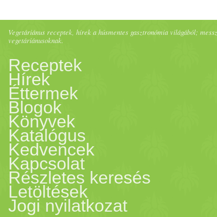
(valeriana), de a Schüssler 
Vegetáriánus receptek, hírek a húsmentes gasztronómia világából; messze 
sópárna is sokat segíthet. 
vegetáriánusoknak.
Receptek
Tinktúra összetevőit, tart
alm
Hírek
Éttermek
lestyán
gyökeret, angyalgyöke
Blogok
bevethető Kisezerjúfű tinkt
Könyvek
Katalógus
tinktúra vagy akár a Édes
kö
Kedvencek
Kapcsolat
növény
ek rendkívül jól segít
Részletes keresés
Letöltések
béltartalom ürülését, a bélm
Jogi nyilatkozat