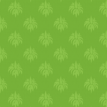
illetve refluxos tünetek eset
tinktúra is. De a sós
víz
is r
leköti a
gyomor
savat.
Gyóg
elsőként jelentkező tünet a t
jelentősen csökkenteni tudj
hányás,
gyomor
fájás, hasme
komolyabb problémára utalh
ilyenkor jelez, hogy ELÉG!
folyamat akár hányás, hasm