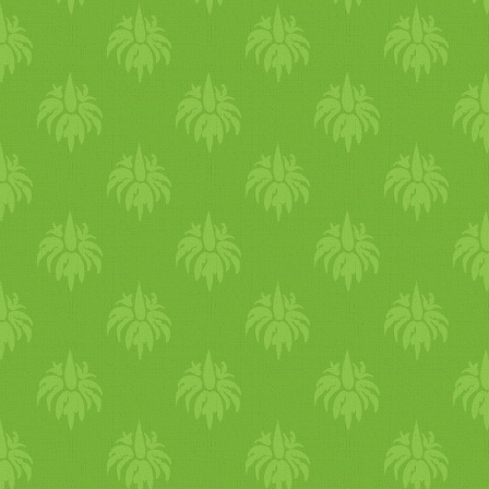
Közben kortyolgass egy csé
kömény
es gyógyteát.
Gyom
receptje a
szódabikarbóna
, 
refluxos tüneteket. Tűzoltás
távon ugyanúgy nem ajánlott
savlekötők. Ihatunk lúgos viz
kúra
szerúen.
Gyomor
égés, 
teltségérzés esetén 1-2 dl e