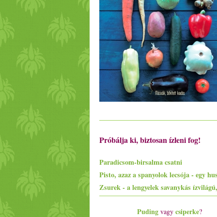
Próbálja ki, biztosan ízleni fog!
Paradicsom-birsalma csatni
Puding
csiperke
vagy
?