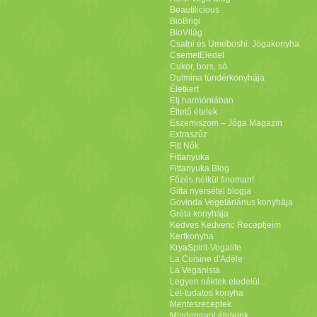
Beautilicious
BioBrigi
BioVilág
Csatni és Umeboshi: Jógakonyha
CsemetEledel
Cukor, bors, só
Dulmina tündérkonyhája
Életkert
Élj harmóniában
Éltető ételek
Eszemiszom – Jóga Magazin
Extraszűz
Fitt Nők
Fittanyuka
Fittanyuka Blog
Főzés nélkül finoman!
Gitta nyersétel blogja
Govinda Vegetáriánus konyhája
Gréta konyhája
Kedves Kedvenc Receptjeim
Kertkonyha
KryaSpirit-Vegalife
La Cuisine d'Adéle
La Veganista
Legyen néktek eledelül...
Lét-tudatos konyha
Mentesreceptek
Mindennapi ételeink