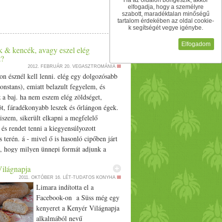
Ha az oldalon böngészik, akkor
mixerbe a főtt rizst és a főtt spenótot, és
ás kezét és boldogan jöttünk ki a boltból.
elfogadja, hogy a személyre
 sózzuk-borsozzuk. Sütőpapírral kibélelt
szabott, maradéktalan minőségű
t megosztom. Először a géppel is süttettük,
tartalom érdekében az oldal cookie-
 forma peremére is felhúzódjon a tészta. A
alt paradicsommal és napraforgómaggal, a
k segítségét vegye igénybe.
t bökdössük meg villával. Terítsük szét a
tt. Természetesen a lisztet férjem itthon
Elfogadom
orjunk kb. 1 cm átmérőjű csíkokat, amikkel
ajd szeretnék később egy bejegyzést írni.
k & kencék, avagy eszel elég
nne a kész tortát kb. 25-30 percig. Melegen
kg 100% extra szűz olívaolaj 1,5 - 2 tk. só
t?
ukockák - ízlés szerint Elkészítés: A vizet
2012. FEBRUÁR 20.
VEGASZTROMÁNIA
on észnél kell lenni. elég egy dolgozósabb
lajat. A liszteket kimérjük, hozzáadjuk a
onstans), emiatt belazult fegyelem, és
rjük, rászórjuk a víz+olaj keverékére. A
 a baj. ha nem eszem elég zöldséget,
belemorzsoljuk az élesztőt. A sót a szélére
t, fáradékonyabb leszek és őrlángon égek.
t az első csipogásnál adjuk hozzá, így nem
iszem, sikerült elkapni a megfelelő
k dagasztani, akkor azután kiformázzuk és
, és rendet tenni a kiegyensúlyozott
rmában sütjük meg.
s terén. á - mivel ő is hasonló cipőben járt
ki, hogy milyen ünnepi formát adjunk a
atérésnek, vasárnap zöldségorgiát
ilágnapja
k. zöldségek & kencék előételnek, vagy
2011. OKTÓBER 16.
LÉT-TUDATOS KONYHA
ak is nagyon megállja a helyét. szeleteljünk
Limara indította el a
több zöldséget (répát, karalábét,
Facebook-on a Süss még egy
prikát, zellerszárat, lila hagymát,
kenyeret a Kenyér Világnapja
t - zseniális) és zöld almát, pirítsunk meg
alkalmából nevű
elet háromszögre vágott kenyeret (nekem