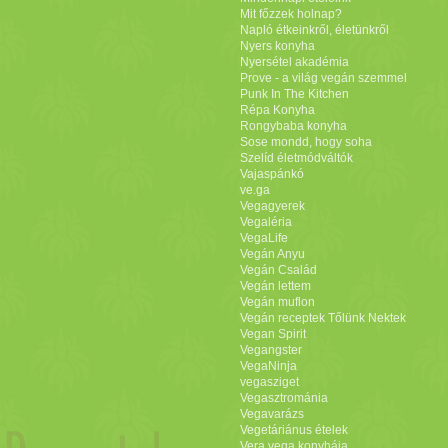
Mit főzzek holnap?
Napló étkeinkről, életünkről
Nyers konyha
Nyersétel akadémia
Prove - a világ vegán szemmel
Punk In The Kitchen
Répa Konyha
Rongybaba konyha
Sose mondd, hogy soha
Szelíd életmódváltók
Vajaspánkó
ve.ga
Vegagyerek
Vegaléria
VegaLife
Vegán Anyu
Vegán Család
Vegán lettem
Vegán muflon
Vegán receptek Tőlünk Nektek
Vegan Spirit
Vegangster
VegaNinja
vegasziget
Vegasztrománia
Vegavarázs
Vegetáriánus ételek
Vera vega konyhája