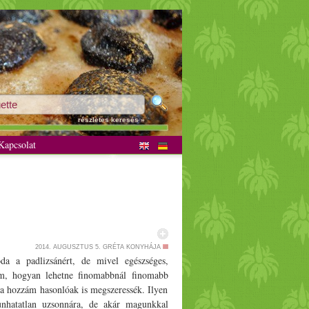
részletes keresés »
apcsolat
2014. AUGUSZTUS 5.
GRÉTA KONYHÁJA
 a padlizsánért, de mivel egészséges,
m, hogyan lehetne finomabbnál finomabb
 a hozzám hasonlóak is megszeressék. Ilyen
unhatatlan uzsonnára, de akár magunkkal