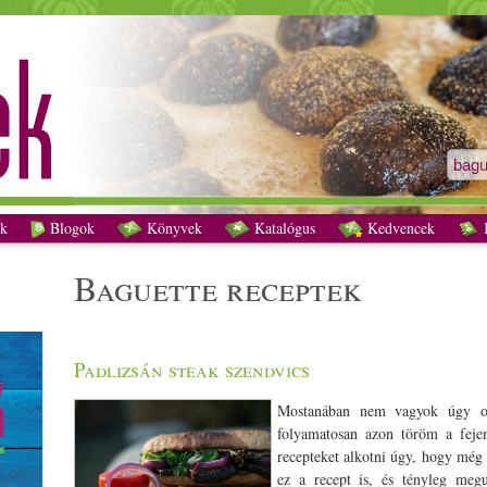
baguette receptek - Vegetáriánus receptek
k
Blogok
Könyvek
Katalógus
Kedvencek
K
baguette receptek
Padlizsán steak szendvics
Mostanában nem vagyok úgy oda
folyamatosan azon töröm a feje
recepteket alkotni úgy, hogy még
ez a recept is, és tényleg meg