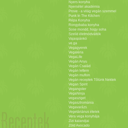
Nyers konyha
Nyersétel akadémia
Prove - a világ vegán szemmel
Punk In The Kitchen
Répa Konyha
Rongybaba konyha
Sose mondd, hogy soha
Szelíd életmódváltók
Vajaspánkó
ve.ga
Vegagyerek
Vegaléria
VegaLife
Vegán Anyu
Vegán Család
Vegán lettem
Vegán muflon
Vegán receptek Tőlünk Nektek
Vegan Spirit
Vegangster
VegaNinja
vegasziget
Vegasztrománia
Vegavarázs
Vegetáriánus ételek
Vera vega konyhája
Zizi kalandjai
Zöld Avocado