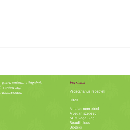
 gasztronómia világából;
Források
, rántott sajt
áriánusoknak.
Vegetáriánus receptek
Hírek
A malac nem ebéd
A vegán szépség
AUM Vega Blog
Beautilicious
BioBrigi