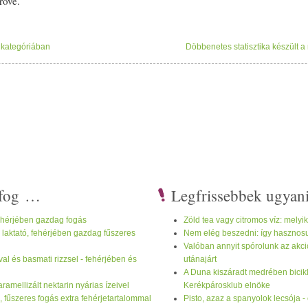
rove.
 kategóriában
Döbbenetes statisztika készült a 
i fog …
Legfrissebbek ugyan
ehérjében gazdag fogás
Zöld tea vagy citromos víz: melyi
- laktató, fehérjében gazdag fűszeres
Nem elég beszedni: így hasznosu
Valóban annyit spórolunk az akc
al és basmati rizzsel - fehérjében és
utánajárt
A Duna kiszáradt medrében bicikl
ramellizált nektarin nyárias ízeivel
Kerékpárosklub elnöke
s, fűszeres fogás extra fehérjetartalommal
Pisto, azaz a spanyolok lecsója 