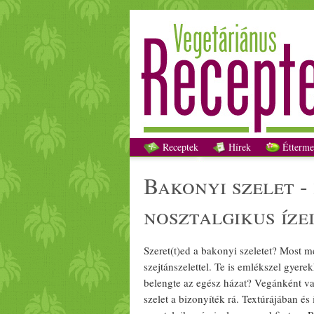
Bakonyi
Receptek
Hírek
Étterme
bakonyi szelet 
nosztalgikus íze
Szeret(t)ed a bakonyi szeletet? Most 
szejtán
szelettel. Te is emlékszel
gyerek
belengte az egész házat?
Vegán
ként v
szelet a bizonyíték rá. Textúrájában és