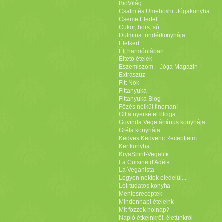
BioVilág
Csatni és Umeboshi: Jógakonyha
CsemetEledel
Cukor, bors, só
Dulmina tündérkonyhája
Életkert
Élj harmóniában
Éltető ételek
Eszemiszom – Jóga Magazin
Extraszűz
Fitt Nők
Fittanyuka
Fittanyuka Blog
Főzés nélkül finoman!
Gitta nyersétel blogja
Govinda Vegetáriánus konyhája
Gréta konyhája
Kedves Kedvenc Receptjeim
Kertkonyha
KryaSpirit-Vegalife
La Cuisine d'Adéle
La Veganista
Legyen néktek eledelül...
Lét-tudatos konyha
Mentesreceptek
Mindennapi ételeink
Mit főzzek holnap?
Napló étkeinkről, életünkről