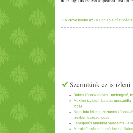
nosztalgikus ízeivel appeared first on P
« A Prove nyerte az Év Honlapja díjat Média
Szerintünk ez is ízlen
Babos káposztaleves - melengető, f
Mexikói ízvilágú, batátás quesadilla 
fogás
Noris tofu fekete szezámos káposztáv
ízekben gazdag fogás
Fehérjedús amerikai palacsinta - a ka
Marokkói csicseriborsó-leves - illato