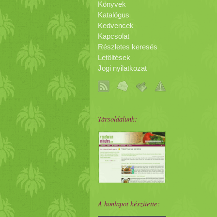
Könyvek
Katalógus
Kedvencek
Kapcsolat
Részletes keresés
Letöltések
Jogi nyilatkozat
Társoldalunk:
A honlapot készítette: