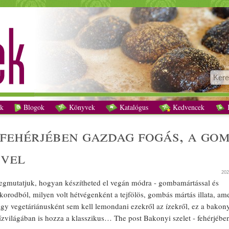
 szelet - fehérjében gazdag fogás, a gombamártás nosztalgikus ízeivel recept vege
k
Blogok
Könyvek
Katalógus
Kedvencek
K
- fehérjében
gazdag
fogás, a
gom
ivel
202
megmutatjuk, hogyan készítheted el
vegán
módra -
gomba
mártással és
korodból, milyen volt hétvégenként a
tejföl
ös, gombás mártás illata, am
agy
vegetáriánus
ként sem kell lemondani ezekről az ízekről, ez a bakon
 ízvilágában is hozza a
klasszikus
… The post Bakonyi szelet - fehérjébe