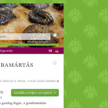
táriánus
részletes keresés »
apcsolat
ba
mártás
6. MÁRCIUS 11.
PROVE - A VILÁG VEGÁN SZEMMEL
ely
tovább a teljes receptért »
yi
n
gazdag
fogás, a
gomba
mártás