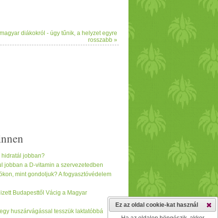
magyar diákokról - úgy tűnik, a helyzet egyre
rosszabb »
innen
k hidratál jobban?
l jobban a D-vitamin a szervezetedben
iókon, mint gondoljuk? A fogyasztóvédelem
izett Budapesttől Vácig a Magyar
Ez az oldal cookie-kat használ
- egy huszárvágással tesszük laktatóbbá