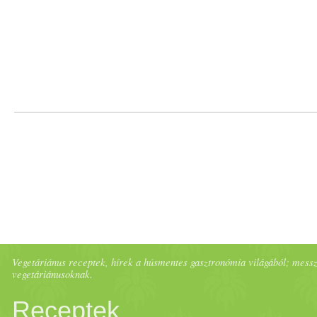
szabadjára engedték a The
Krakent appeared first on
Prove.hu.
Vegetáriánus receptek, hírek a húsmentes gasztronómia világából; messze 
vegetáriánusoknak.
Receptek