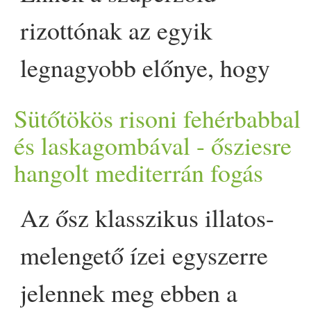
tejfölös, gombás mártás illata
rizottónak az egyik
amely belengte az egész
legnagyobb előnye, hogy
házat? Vegánként vagy
percek alatt elkészíthető. A
Sütőtökös risoni fehérbabbal
vegetáriánusként sem kell
ráadás pedig az ízek
és laskagombával - ősziesre
hangolt mediterrán fogás
lemondani ezekről az ízekről
harmóniája: a barna csiperke
ez a bakonyi szelet a
földes karaktere a zöldborsó
Az ősz klasszikus illatos-
bizonyíték rá. Textúrájában é
krémes frissességével együtt
melengető ízei egyszerre
ízvilágában is hozza a
mennyei páros. Ez a
jelennek meg ebben a