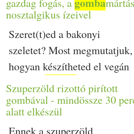
gomba
az intenzív érzelmi hatás 
gazdag fogás, a
mártá
nosztalgikus ízeivel
kritikai gondolkodását, és
Szeret(t)ed a bakonyi
léteznek árulkodó jelek, a
szeletet? Most megmutatjuk,
Égtél már, mert kiderült, h
hogyan készítheted el vegán
figyelj, hogy időben kiszúrd
gomba
módra -
mártással és
Szuperzöld rizottó pirított
szejtánszelettel. Te is
gombával - mindössze 30 per
alatt elkészül
emlékszel gyerekkorodból,
milyen volt hétvégenként a
Ennek a szuperzöld