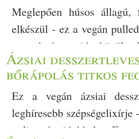
Meglepően húsos állagú, 
elkészül - ez a vegán pulle
egy kedvenceid közül. 
Ázsiai desszertleve
vacsoraötletet keresel, 
bőrápolás titkos fe
tökéletes választás lehet. A 
Ez a vegán ázsiai dessz
meglepően jól idézi a klass
leghíresebb szépségelixírje -
pedig karakteres ízt ad 
poliszacharidokkal. Ez 
szendvics - meglepően jól i