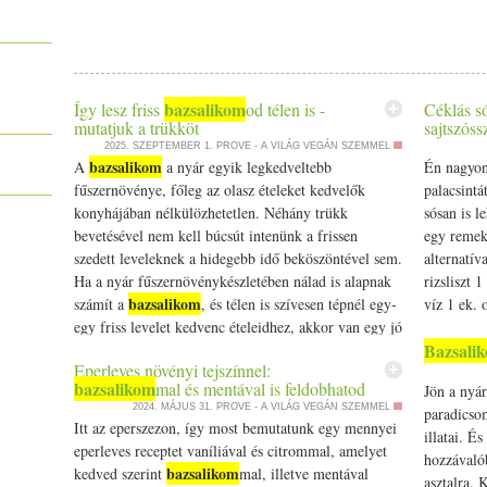
borsozzuk. A lángot a lehető legkisebbre vesszük. Állítólag a ha
ételek segítenek kicsit harmonizálni a szervezeted működését és az
összefőzzük.
szabad. Fedő nélkül, lassú tűzön főzzük úgy 40 percig, amíg szépe
a nedvességet, a levegő páratartalmát, így hajlamosabbá teszne
tálaláshoz Melegen vagy szobahőmérsékleten az igazi. Kínáljunk
ödémásodás, orrfolyás, allergia, Ilyenkor v álassz csípős és víz
morzsolhatunk a tetejére érlelt manchego sajtot vagy jó minőségű f
Kapha felhalmozódott nedvessége tudjon távozni a szervezetedbő
szervezetében van felhalmozódott salakanyag, könnyen tapasztalhat 
bazsalikom
Így lesz friss
od télen is -
Céklás só
szemek (a máj hőemelkedése miatt), torok kaparás, kiütések. Ilye
mutatjuk a trükköt
sajtszóssz
tehermentesítése tisztítókúrákkal, keserű ételekkel és gyógynövén
2025. SZEPTEMBER 1.
PROVE - A VILÁG VEGÁN SZEMMEL
bazsalikom
A
a nyár egyik legkedveltebb
Én nagyon 
tud lenni egy kis hűsítő rózsavizes szemöblítés reggelente és kerl
fűszernövénye, főleg az olasz ételeket kedvelők
palacsintá
vizet is érdemes kerülni. Napi rutin Áprilisban már figyelj arra
konyhájában nélkülözhetetlen. Néhány trükk
sósan is l
napsütéssel ébredsz. A reggeli tisztálkodás után, kezd a napot e
bevetésével nem kell búcsút intenünk a frissen
egy remek
jóga és egy kis légzőgyakorlat segít felébreszteni a tested. M
szedett leveleknek a hidegebb idő beköszöntével sem.
alternatív
mozgást kint a szabadban - séta, kerékpározás, túrázás. Azzal, h
Ha a nyár fűszernövénykészletében nálad is alapnak
rizsliszt 
belefér egy kis mozgás. Végezz hátrahajlító és csavaró jógagyako
bazsalikom
számít a
, és télen is szívesen tépnél egy-
víz 1 ek.
Táplálkozás Táplálkozz könnyedebben - ősszel, télen kellettek 
egy friss levelet kedvenc ételeidhez, akkor van egy jó
védekezni a hideg ellen. Most a könnyítésé a főszerep. Kevesebb z
bazsalikom
Bazsali
hírünk:… The post Így lesz friss
od télen
saláták, retek, rukkola, édeskömény gumó, endívia, radicchio, má
Eperleves növényi tejszínnel:
is - mutatjuk a trükköt appeared first on Prove.hu.
most kiválóak a szervezeted működésének harmonizálására és a m
bazsalikom
mal és mentával is feldobhatod
Jön a nyár
ahogy a természetben minden megduzzad, növekszik, a szervez
2024. MÁJUS 31.
PROVE - A VILÁG VEGÁN SZEMMEL
paradicsom
ödémásodást tud okozni. Ha ilyen tüneteket tapasztalsz, akkor fo
Itt az eperszezon, így most bemutatunk egy mennyei
illatai. É
keringést fokozókat, izzasztókat pl. csalán, kukorica, petrez
eperleves receptet vaníliával és citrommal, amelyet
hozzávaló
bazsalikom
, borsmenta, rozmaring, fahéj, gyömbér, feketebors.
bazsalikom
kedved szerint
mal, illetve mentával
asztalra. 