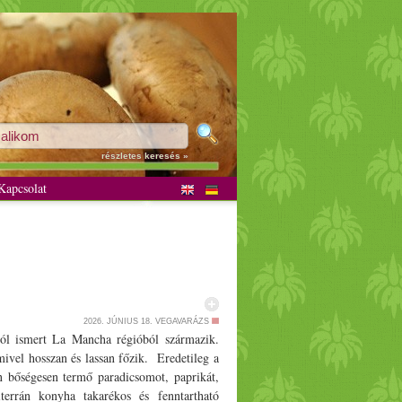
részletes keresés »
apcsolat
2026. JÚNIUS 18.
VEGAVARÁZS
ról ismert La Mancha régióból származik.
mivel hosszan és lassan főzik. Eredetileg a
en bőségesen termő paradicsomot, paprikát,
terrán konyha takarékos és fenntartható