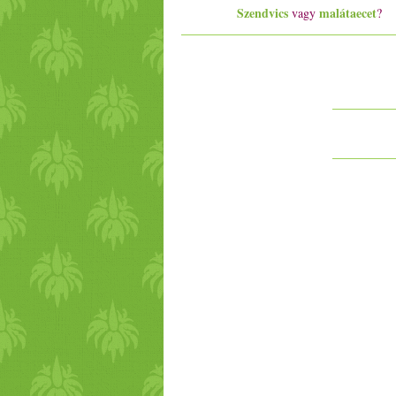
Szendvics
malátaecet
vagy
?