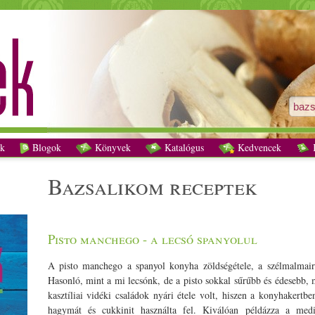
bazsalikom receptek - Vegetáriánus receptek
k
Blogok
Könyvek
Katalógus
Kedvencek
K
bazsalikom receptek
Pisto manchego - a lecsó spanyolul
A pisto manchego a spanyol konyha zöldségétele, a szélmalmai
Hasonló, mint a mi lecsónk, de a pisto sokkal sűrűbb és édesebb, 
kasztíliai vidéki családok nyári étele volt, hiszen a konyhakertb
hagymát és cukkinit használta fel. Kiválóan példázza a medi