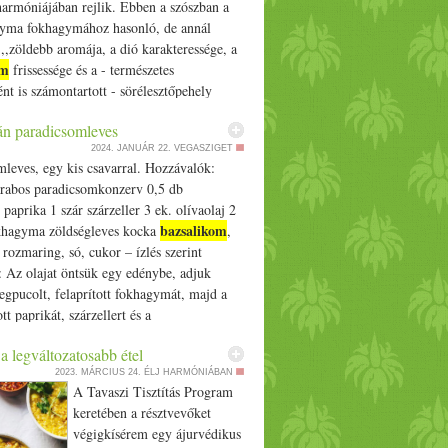
harmóniájában rejlik. Ebben a szószban a
ma fokhagymához hasonló, de annál
,,zöldebb aromája, a dió karakteressége, a
om
frissessége és a - természetes
nt is számontartott - sörélesztőpehely
ása olyan fúziót alkotnak,… The post
án paradicsomleves
a pesto dióval: frissítő tavaszi szósz
2024. JANUÁR 22.
VEGASZIGET
agy szendvicsbe appeared first on Prove.hu.
leves, egy kis csavarral. Hozzávalók:
rabos paradicsomkonzerv 0,5 db
i paprika 1 szár szárzeller 3 ek. olívaolaj 2
bazsalikom
khagyma zöldségleves kocka
,
rozmaring, só, cukor – ízlés szerint
: Az olajat öntsük egy edénybe, adjuk
gpucolt, felaprított fokhagymát, majd a
tt paprikát, szárzellert és a
mkonzervet, majd kezdjük el melegíteni.
 a legváltozatosabb étel
 […]
2023. MÁRCIUS 24.
ÉLJ HARMÓNIÁBAN
A Tavaszi Tisztítás Program
keretében a résztvevőket
végigkísérem egy ájurvédikus