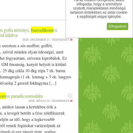
Ha az oldalon böngészik, akkor
gyományos pisto-nak csak épphogy bugyognia
 elméd nyuglamát. Áprilisi esőzések növelik
elfogadja, hogy a személyre
n besűrűsödik és összeáll krémesre. Tipp a
k a Kapha tünetekre, nyálkafelhalmozódás,
szabott, maradéktalan minőségű
tartalom érdekében az oldal cookie-
 mellé ropogós héjú kovászos kenyeret, és
hajtó ételeket és gyógynövényeket, hogy a
k segítségét vegye igénybe.
etát, esetleg krémfehér sajtot.
l. Ahogy minden virágozni kezd, akinek a
Elfogadom
allergiás tüneteket - orrfolyás, a viszkető
bazsalikom
s gofri növényi,
os
nkor fontos a szervezet tisztítása, a máj
al tálalva
yekkel. Ha a szemed viszket, ég, akkor jól
2024. DECEMBER 17.
VEGASZIGET
szeretem a sós muffint; goffrit,
d a savanyú és csípős ételeket. Pl citromos
t, szóval minden olyan édességet, amit
, hogy ne aludjanak sokáig. Ideális, ha a
ehet fogyasztani, szívesen kipróbálok. Ez
gy pohár meleg vízzel. Reggel egy könnyed
 GM finomság, kenyér helyett is kitűnő
inden napra építs meg legalább 20-30 perc
a. 25 dkg cékla 10 dkg répa 7 ek. barna
ogy tovább van világos, még munka után is
1 lenmagtojás (1 ek. lenmag + 3 ek. langyos
rlatokat, segítenek tisztítani a májadat.
 olívaolaj 2 gerezd fokhagyma […]
a tartalmas ételek, hogy a tested tudjon
sír, kevesebb szénhidrát. Jöhetnek a friss
kom
os paradicsomsaláta
ndgold, karalábé. A keserű és savanyú ízek
ájad tisztítására. már fentebb is írtam,
2024. MÁJUS 15.
VEGAVARÁZS
, amikor lassan a kertekben érik a
etedben is úgy nő a víz, ami puffadást,
, a levegőt betölti a friss zöldfűszerek
gyassz több vízhajtó gyógynövényt, illetve
s eljön az idő, hogy a legkevesebb
selyem, zeller, káposzta, retek, hagyma,
ból remek fogásokat varázsoljunk az
 A gabonák közül a köles, árpa, hajdina,
Képzelj el egy tányér érett, szaftos