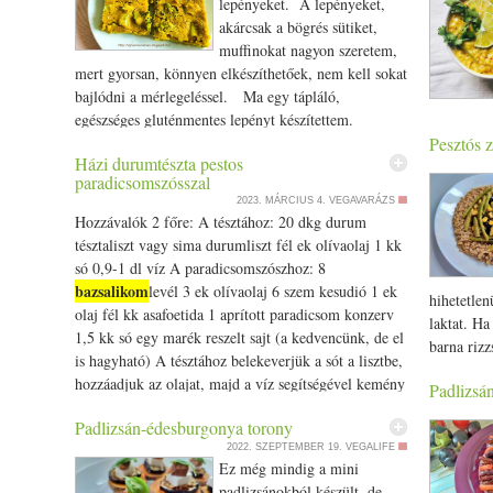
lepényeket. A lepényeket,
akárcsak a bögrés sütiket,
muffinokat nagyon szeretem,
mert gyorsan, könnyen elkészíthetőek, nem kell sokat
bajlódni a mérlegeléssel. Ma egy tápláló,
egészséges gluténmentes lepényt készítettem.
étel a vil
Gluténmentes zöldséges lepény Hozzávalók 1 púpos
Pesztós 
változatos
Házi durumtészta pestos
csésze rizsliszt 1 púpos csésze csicseriborsóliszt 3/­­4
az ájurvéd
paradicsomszósszal
csésze olívaolaj 1 csomag sütőpor só vegyesen
Minden te
2023. MÁRCIUS 4.
VEGAVARÁZS
fűszerek ízlé szerint ( k urkuma, asafoetida (hing),
emészthető
Hozzávalók 2 főre: A tésztához: 20 dkg durum
koriander, római kömény, gyömbér) Csinálhatod
tüzet), ke
tésztaliszt vagy sima durumliszt fél ek olívaolaj 1 kk
bazsalikom
olaszosra is (
, oregánó, feketebors,
megtalálha
só 0,9-1 dl víz A paradicsomszószhoz: 8
kakukkfű, rozmaring) 1,5 - 2 bögre víz 1 púpos
toxinokat 
bazsalikom
levél 3 ek olívaolaj 6 szem kesudió 1 ek
hihetetlen
csésze brokkoli 1 púpos csésze édeskömény
és mungo d
olaj fél kk asafoetida 1 aprított paradicsom konzerv
laktat. Ha
Vegyszermentes (bio) alapanyagokat használj! Az
külső réte
1,5 kk só egy marék reszelt sajt (a kedvencünk, de el
barna rizz
előkészítéshez mosd meg a brokkolit és az
számára id
is hagyható) A tésztához belekeverjük a sót a lisztbe,
nagyon me
édeskömény gumót és vágd kisebb darabokra. A
úgy tudod 
hozzáadjuk az olajat, majd a víz segítségével kemény
Padlizsá
tulajdonk
liszteket , sütőport, fűszereket keverd össze egy
emésztésed
tésztát gyúrunk. Ha jól kidolgoztuk, letakarjuk és fél
valami gyo
tálba, majd tedd hozzá az olajat és önts hozzá a vizet
legjobban 
Padlizsán-édesburgonya torony
órát pihentetjük. Közben elkészítjük a
nálam egyf
fokozatosan. Annyi vizet tegyél hozzá, hogy a
vagy őszi 
bazsalikom
2022. SZEPTEMBER 19.
VEGALIFE
paradicsomszószt. A
ot, a kesudiót és az
főzőm puhá
palacsintatésztánál sűrűbb tésztát kapj, de elváljon
Ez még mindig a mini
kérdezi n
olívaolajat mozsárba tesszük és krémesre törjük.
idő. Így a
szépen az edény falától. Keverd jól el. Keverd hozzá
padlizsánokból készült, de
bírják ki,