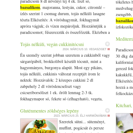
paradicsom 8 dl növényi tej 4 ek. liszt só,
tökéletes 
bazsalikom
, majoranna, lestyán, cukor, citromlé –
medvehagy
ízlés szerint 1 csomag durum, tojás nélküli lasagne
zsengébb, 
tészta Elkészítés: A vöröshagymát, fokhagymát
bazsalik
apróra vágjuk; és vízen mepároljuk. Hozzáöntjük a
ízfokozóké
paradicsomot; fűszerezzük és összefőzzük. Eközben a
umami hat
[…]
Mediterr
Medvehagym
Tojás nélküli, vegán cukkinitócsni
tésztára v
Paradicsom
2024. MÁRCIUS 10.
VEGASZIGET
Én személy szerint jobban szeretem a cukkinből vagy
30 dkg da
sárgarépából, brokkoliból készült tócsnit, mint a
kalifornia
hagyományos, burgonya alapút. Most egy pikáns,
gerezd fo
tojás nélküli, cukkinis változat receptjét írom le
kakukkfű, 
nektek: Hozzávalók: 2 közepes cukkini 2 dl
Elkészítés
zabpehely 2 dl vöröslencseliszt vagy
hozzá a me
csicseriborsóliszt 1 ek. őrölt lenmag 2-3 tk.
felkockázo
fokhagymapor só, fekete só (elhagyható), vegeta,
paradicso
bazsalikom
– ízlés […]
Kitchari,
Forraljuk
Gluténmentes zöldséges lepény
2023. MÁRCIUS 25.
ÉLJ HARMÓNIÁBAN
Szeretek sütni... süteményt,
muffint, pogácsát és persze