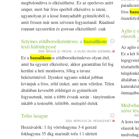
kukorica ami leginkább segít csökkenteni a testedben a nedvessége
megbolondítva is elkészíthetsz. Ez az eperleves azért
paradicsom
babfélék, lencsék is és a borsók, mert van egyfajta összehúzó, szár
szuper, mert bár friss eperből elkészítve is isteni,
bazs
friss
mint a tejtermékek, édességek, olajba kisült ételek, túlzott s
ugyanolyan jó a kissé fonnyadtabb gyümölcsből is,
összefolyi
Hasznos ilyenkor a tested természetes öntisztító folyamatait támoga
amit frissen már nem szívesen fogyasztanál. Ráadásul
bazsalik
gyógynövényekkel. Mi az Online vezetett ájurvédikus tisztítókúr
roppant egyszerűen és gyorsan elkészíthető: csak
Aglio e o
falat, és 
jól segíti a bélrendszer tisztulást és támogatja a szervezet egészs
vágd… The post Eperleves növényi tejszínnel:
olaszok ,
természete
kedvencünk, amit mindig ajánlunk, az emésztést segítő, mére
bazsalikom
Selymes zöldborsókrémleves: a
bazsalikom
mal és mentával is feldobhatod appeared
2
textúrája,
koriander és édeskömény keverékéből. Segít az emésztést felerő
teszi különlegessé
Az aglio e
first on Prove.hu.
falat a ny
nedveséget. Ha sok nyálkát tapasztalsz, nagyon jó ilyenkor a tri
2024. MÁJUS 11.
PROVE - A VILÁG VEGÁN SZEMMEL
Ez a két f
bazsalikom
szellővel 
Ez a
os zöldborsókrémleves olyan étel,
gyömbér, feketebors és hosszú bors - mindig tartok belőle a jó
legegysze
paradicsom
amit ha egyszer elkészítesz, akkor garantáltan fel fog
támogatják a máj tisztulását, pitypang, máriatövis, aloé és az áj
tésztaétel
is kínálha
kerülni a heti menüsorra, főleg a tavasz
mint a guduchi és a bhumyamalaki. Próbáld ki a fenti ajánláso
tulajdonké
tésztaétel
beköszöntével. Ilyenkor ugyanis sokkal jobban
Néhány egyszerű ajánlással is sokat tehetsz közérzeted, egészsége
általában 
paradicsom
kívánjuk a friss, zöld ízeket, ami nem véletlen. Télen
utolsó lehetőség arra, hogy a tél után megtisztítsd a szervezetedet 
kamrakészl
bazsalik
általában kevesebb zöldséget és gyümölcsöt
amikor túlmelegszik a test, már nem ajánlott tisztítást végezn
önmagában
megmosott
fogyasztunk, mint a többi évszak során - tányérunkon
támogatni, csatlakozz a Szezonális Tisztítás Online Vezetett Progra
bazsalik
felkockáz
inkább a testesebb, telítőbb, melegítő ételek
tisztitas Ha szeretnél a tavaszi Egészséges és tudatos táplálkozásró
Medvehagy
fokhagymás
negyedeljü
foglalnak… The post Selymes zöldborsókrémleves: a
szósz tés
táplálkozás és főzőtanfolyamunkra. https:/­­/­­www.eljharmoniaban
tésztája a
Tofus lasagne
bazsalikom
Meglocsolj
teszi különlegessé appeared first on
202
#egészségmegőrzés #ájurvéda #április #éljharmóniában #tavasz #ta
A kora ta
2024. MÁRCIUS 24.
VEGASZIGET
megszórjuk
Prove.hu.
#tavaszi
Hozzávalók: 1 fej vöröshagyma 3-4 gerezd
olaszok ke
átkeverjük
fokhagyma 35 dkg marinált tofu 1 l sűrített
medvehagy
összeérjen